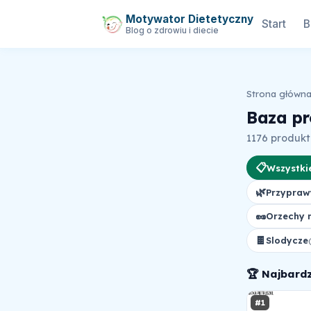
Motywator Dietetyczny
Start
B
Blog o zdrowiu i diecie
Strona główn
Baza p
1176 produk
📋
Wszystki
🌿
Przypraw
🥜
Orzechy 
🍫
Slodycze
🏆 Najbard
#1