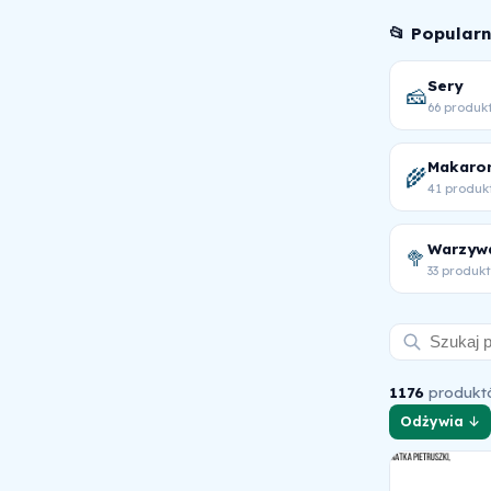
📂 Popular
Sery
🧀
66 produk
Makaro
🌾
41 produk
🥦
33 produk
1176
produkt
Odżywia ↓