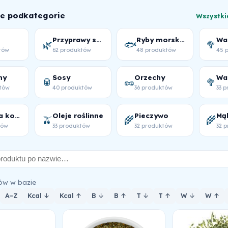
ne podkategorie
Wszystki
Przyprawy suszone
Ryby morskie
🌿
🐟
🥦
tów
62 produktów
48 produktów
45 
ny
Sosy
Orzechy
🥫
🥜
🥦
tów
40 produktów
36 produktów
33 
Warzywa korzenne
Oleje roślinne
Pieczywo
Mą
🫒
🌾
🌾
tów
33 produktów
32 produktów
32 
ów w bazie
A–Z
Kcal ↓
Kcal ↑
B ↓
B ↑
T ↓
T ↑
W ↓
W ↑