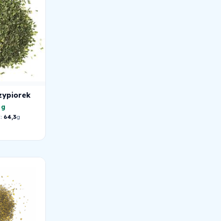
zypiorek
 g
:
64,3
g