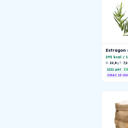
Estragon 
295 kcal / 
B:
22,8
g
T:
7,2
1111 pkt
IG
ORAC 15 00