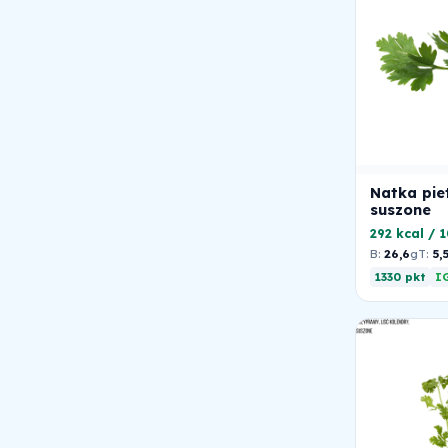
Natka pie
suszone
292 kcal / 
B:
26,6
g
T:
5,
1330 pkt
IG