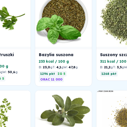
truszki
Bazylia suszona
Suszony szc
233 kcal / 100 g
311 kcal / 100
100 g
B:
23,0
g
T:
4,1
g
W:
47,8
g
B:
21,2
g
T:
3,5
g
W
5
g
W:
50,6
g
1296 pkt
IG 5
1268 pkt
 5
ORAC 11 000