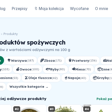
log
Przepisy
🔖 Moja kolekcja
Wycofane
O mnie
a
› Produkty
roduktów spożywczych
tów z wartościami odżywczymi na 100 g
🥦
🌾
🥫
🧀
e
Warzywa
Zboza
Przetwory
Na
(187)
(171)
(136)
🍎
🐟
🥩
📦
y
Owoce
Ryby
Mieso
Inne
(103)
(100)
(80)
(70)
(
🫒
🥤
📦
nasiona
Oleje tluszcze
Napoje
Grzyby
(53)
(42)
(40)
(1
Wszystkie kategorie →
(6)
ziej odżywcze produkty
Pokaż pe
#2
#3
#4