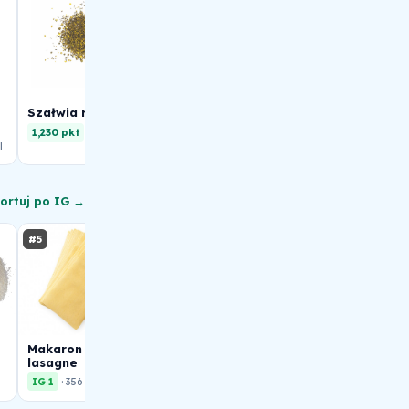
Szałwia mielona
Szałwia
Przyprawy
papryka
1,230 pkt
· 315 kcal
1,230 pkt
· 315 kcal
l
1,200 pkt
· 282 kcal
ortuj po IG →
#5
#6
#7
Makaron na
lasagne
Bulion
Bekon
IG 1
· 356 kcal
IG 1
· 337 kcal
IG 1
· 337 kcal