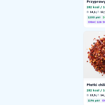
Przypraw
282 kcal / 
B:
14,1
g
T:
12,
1200 pkt
I
ORAC 128 5
Płatki chili
282 kcal / 
B:
13,5
g
T:
14,
1196 pkt
O