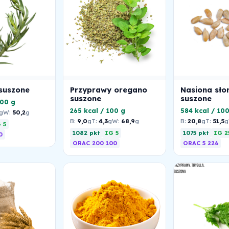
suszone
Przyprawy oregano
Nasiona sło
suszone
suszone
100 g
265 kcal / 100 g
584 kcal / 10
g
W:
50,2
g
B:
9,0
g
T:
4,3
g
W:
68,9
g
B:
20,8
g
T:
51,5
g
 5
1082 pkt
IG 5
1075 pkt
IG 2
0
ORAC 200 100
ORAC 5 226