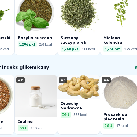
uszki
Bazylia suszona
Suszony
Mielona
szczypiorek
kolendra
1,296 pkt
· 233 kcal
92 kcal
1,268 pkt
· 311 kcal
1,261 pkt
· 279 kca
y indeks glikemiczny
S
#2
#3
#4
Orzechy
Nerkowce
Proszek do
IG 1
· 553 kcal
pieczenia
ne
Inulina
IG 1
· 97 kcal
al
IG 1
· 250 kcal