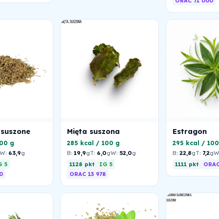
ORAC 71 000
 suszone
Mięta suszona
Estragon
100 g
285 kcal / 100 g
295 kcal / 100
W:
63,9
g
B:
19,9
g
T:
6,0
g
W:
52,0
g
B:
22,8
g
T:
7,2
g
W
G 5
1128 pkt
IG 5
1111 pkt
ORAC
0
ORAC 13 978