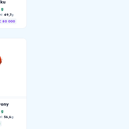
zku
 g
W:
49,7
g
 80 000
wony
 g
W:
56,6
g
5