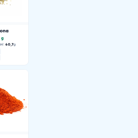
lona
 g
W:
60,7
g