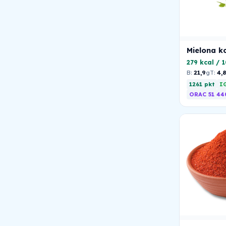
Mielona k
279 kcal / 
B:
21,9
g
T:
4,
1261 pkt
I
ORAC 51 44