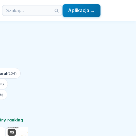
Aplikacja →
bial
(104)
68)
6)
łny ranking →
#5
#6
#7