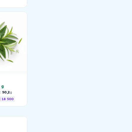
 g
:
50,2
g
 18 500