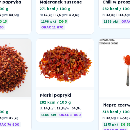
y papryka
Majeranek suszone
Chili w pros
100 g
271 kcal / 100 g
282 kcal / 100
9
g
W:
54,0
g
B:
12,7
g
T:
7,0
g
W:
60,6
g
B:
13,5
g
T:
14,3
g
G 15
1198 pkt
IG 5
1196 pkt
ORAC
00
ORAC 11 870
Płatki papryki
282 kcal / 100 g
Pieprz czer
B:
14,1
g
T:
12,9
g
W:
54,0
g
100 g
318 kcal / 100
1180 pkt
ORAC 8 000
3
g
W:
49,7
g
B:
12,0
g
T:
17,3
g
RAC 76 800
1173 pkt
IG 3