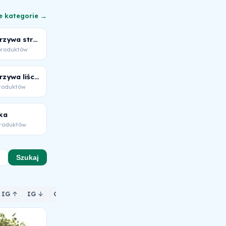
e kategorie →
Warzywa strączkowe
produktów
Warzywa liściaste
produktów
ka
produktów
Szukaj
IG ↑
IG ↓
ORAC ↓
Witaminy ↓
Minerały ↓