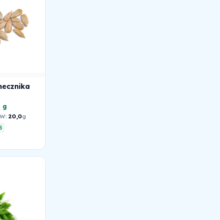
necznika
0 g
W:
20,0
g
5