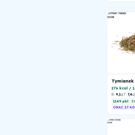
Tymianek
276 kcal / 
B:
9,1
g
T:
7,4
g
1149 pkt
I
ORAC 27 40