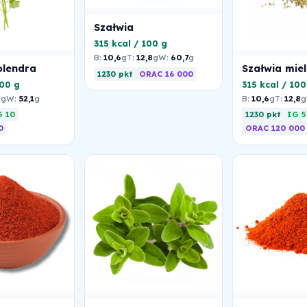
Szałwia
315 kcal / 100 g
B:
10,6
g
T:
12,8
g
W:
60,7
g
olendra
Szałwia mie
1230 pkt
ORAC 16 000
100 g
315 kcal / 100
8
g
W:
52,1
g
B:
10,6
g
T:
12,8
g
G 10
1230 pkt
IG 5
0
ORAC 120 000