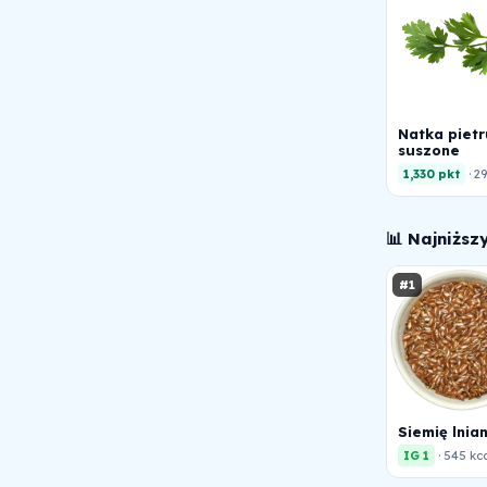
Natka pietr
suszone
1,330 pkt
· 2
📊 Najniższ
#1
Siemię lnia
IG 1
· 545 kc