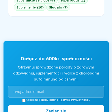
Substancje żelujące (4)
Superfoods (2)
Suplementy (10)
Słodziki (7)
Dołącz do 600k+ społeczności
Otrzymuj sprawdzone porady o zdrowym
odżywianiu, suplementacji i walce z chorobami
autoimmunologicznymi.
Akceptuję
Regulamin
i
Politykę Prywatności
.
Zapisz się