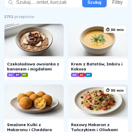
Filtry
Szukaj
2732
przepisów
⏱ 30 min
Czekoladowa owsianka z
Krem z Batatów, Imbiru i
bananem i migdałami
Kokosa
AO
EF
HF
AO
AI
DF
⏱ 30 min
Smażone Kulki z
Razowy Makaron z
Makaronu i Cheddara
Tuńczykiem i Oliwkami