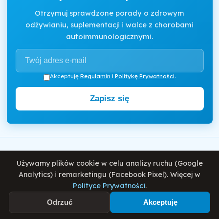
Otrzymuj sprawdzone porady o zdrowym
odżywianiu, suplementacji i walce z chorobami
autoimmunologicznymi.
Akceptuję
Regulamin
i
Politykę Prywatności
.
Zapisz się
Motywator Dietetyczny
Używamy plików cookie w celu analizy ruchu (Google
© 2026 Damian Wiatrowski. Wszelkie prawa zastrzeżone.
Analytics) i remarketingu (Facebook Pixel). Więcej w
Polityce Prywatności
.
Polityka Prywatności
Regulamin
O mnie
Blog
Odrzuć
Akceptuję