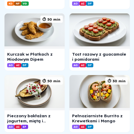
KD
NF
VG
AO
AI
DF
⏱ 50 min
Kurczak w Płatkach z
Tost razowy z guacamole
Miodowym Dipem
i pomidorami
AO
AI
DF
AO
AI
DF
⏱ 50 min
⏱ 30 min
Pieczony bakłażan z
Pełnoziarniste Burrito z
jogurtem, miętą i
Krewetkami i Mango
granatem
AO
AI
EF
AO
AI
DF