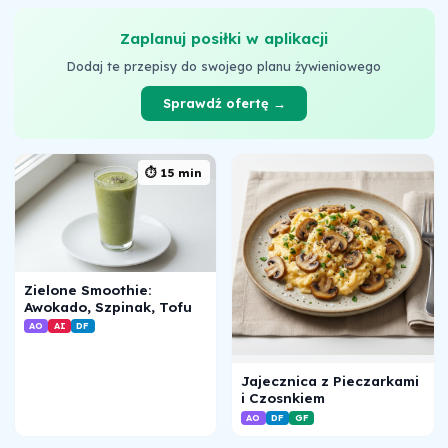
Zaplanuj posiłki w aplikacji
Dodaj te przepisy do swojego planu żywieniowego
Sprawdź ofertę →
⏱ 15 min
Zielone Smoothie:
Awokado, Szpinak, Tofu
AO
AI
DF
Jajecznica z Pieczarkami
i Czosnkiem
AO
DF
GF