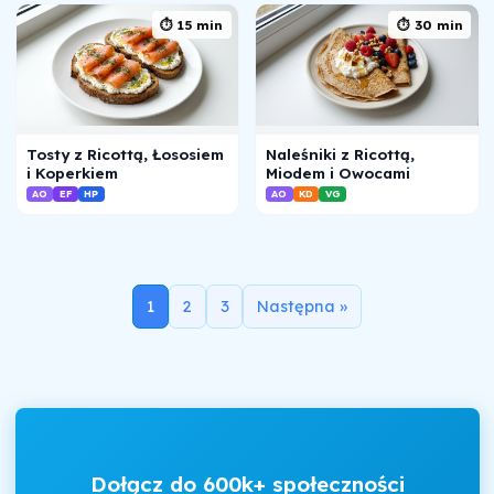
⏱ 15 min
⏱ 30 min
Tosty z Ricottą, Łososiem
Naleśniki z Ricottą,
i Koperkiem
Miodem i Owocami
AO
EF
HP
AO
KD
VG
1
2
3
Następna »
Dołącz do 600k+ społeczności