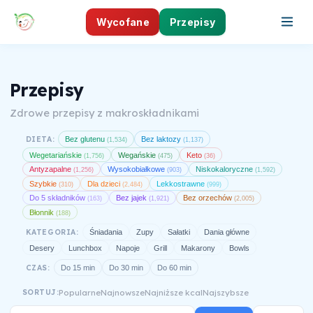
Wycofane
Przepisy
Przepisy
Zdrowe przepisy z makroskładnikami
DIETA:
Bez glutenu
Bez laktozy
(1,534)
(1,137)
Wegetariańskie
Wegańskie
Keto
(1,756)
(475)
(36)
Antyzapalne
Wysokobiałkowe
Niskokaloryczne
(1,256)
(903)
(1,592)
Szybkie
Dla dzieci
Lekkostrawne
(310)
(2,484)
(999)
Do 5 składników
Bez jajek
Bez orzechów
(163)
(1,921)
(2,005)
Błonnik
(188)
KATEGORIA:
Śniadania
Zupy
Sałatki
Dania główne
Desery
Lunchbox
Napoje
Grill
Makarony
Bowls
CZAS:
Do 15 min
Do 30 min
Do 60 min
Popularne
Najnowsze
Najniższe kcal
Najszybsze
SORTUJ: