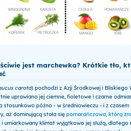
ciwie jest marchewka? Krótkie tło, k
ać
ucus carota
) pochodzi z Azji Środkowej i Bliskiego
tnie uprawiano jej ciemne, fioletowe i czarne odmia
ła stosunkowo późno - w średniowieczu - i z czasem
ry, aż dominującą stała się
pomarańczowa, którą zn
 i umiarkowany klimat wyjątkowo jej służą, dlateg