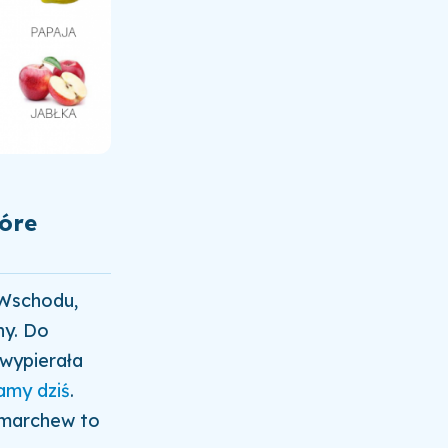
tóre
 Wschodu,
ny. Do
 wypierała
amy dziś
.
o marchew to