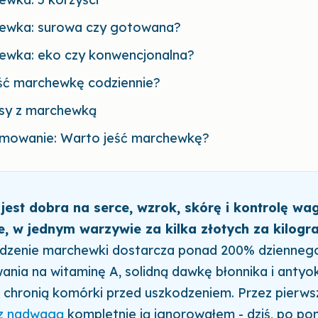
ewka: surowa czy gotowana?
ewka: eko czy konwencjonalna?
eść marchewkę codziennie?
isy z marchewką
mowanie: Warto jeść marchewkę?
est dobra na serce, wzrok, skórę i kontrolę wag
e, w jednym warzywie za kilka złotych za kilogr
edzenie marchewki dostarcza ponad 200% dzienneg
nia na witaminę A, solidną dawkę błonnika i anty
e chronią komórki przed uszkodzeniem. Przez pierws
 z nadwagą
kompletnie ją ignorowałem - dziś, po po