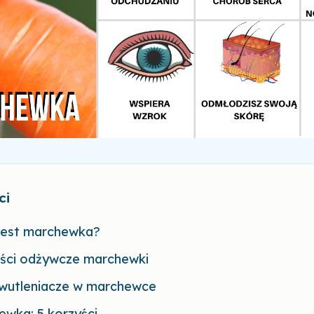
ci
jest marchewka?
ści odżywcze marchewki
iwutleniacze w marchewce
wka: 5 korzyści