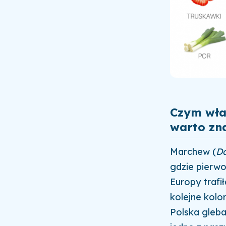
Czym właś
warto zn
Marchew (
Da
gdzie pierwo
Europy trafi
kolejne kolo
Polska gleba