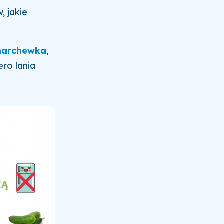
, jakie
marchewka
,
ero lania