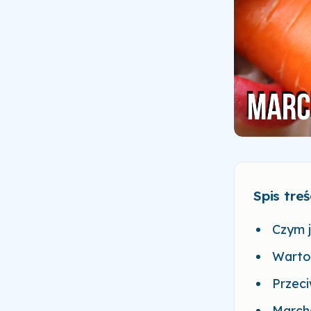
Spis treś
Czym 
Warto
Przec
Marche