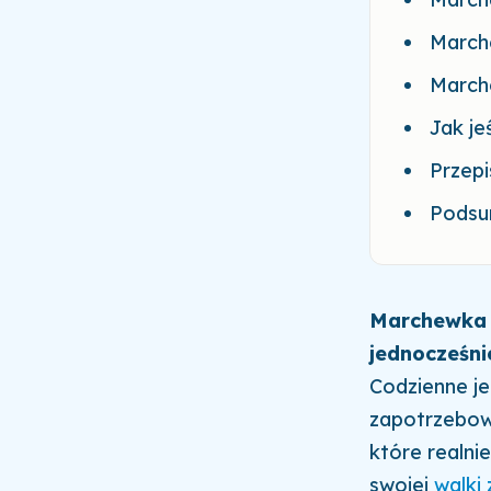
March
March
Jak j
Przep
Podsu
Marchewka j
jednocześni
Codzienne j
zapotrzebowa
które realni
swojej
walki