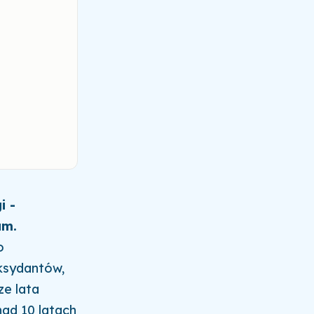
i -
am.
o
oksydantów,
ze lata
nad 10 latach