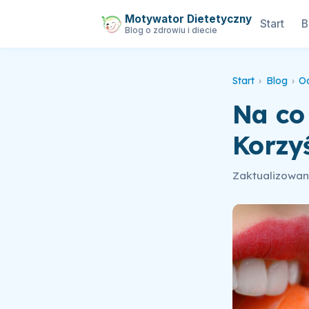
Motywator Dietetyczny
Start
B
Blog o zdrowiu i diecie
Start
›
Blog
›
O
Na co
Korzyś
Zaktualizowano