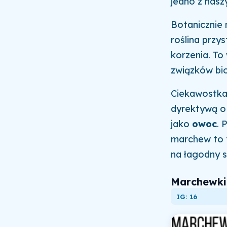
jedno z nasz
Botanicznie 
roślina przy
korzenia. To
związków bio
Ciekawostka:
dyrektywą o 
jako
owoc
. 
marchew to t
na łagodny s
Marchewki
IG: 16