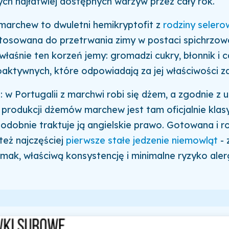
ych najłatwiej dostępnych warzyw przez cały rok.
marchew to dwuletni hemikryptofit z
rodziny seler
stosowana do przetrwania zimy w postaci spichrzo
 właśnie ten korzeń jemy: gromadzi cukry, błonnik i
aktywnych, które odpowiadają za jej właściwości z
 w Portugalii z marchwi robi się dżem, a zgodnie z u
produkcji dżemów marchew jest tam oficjalnie kla
Podobnie traktuje ją angielskie prawo. Gotowana i r
eż najczęściej
pierwsze stałe jedzenie niemowląt
- 
mak, właściwą konsystencję i minimalne ryzyko alerg