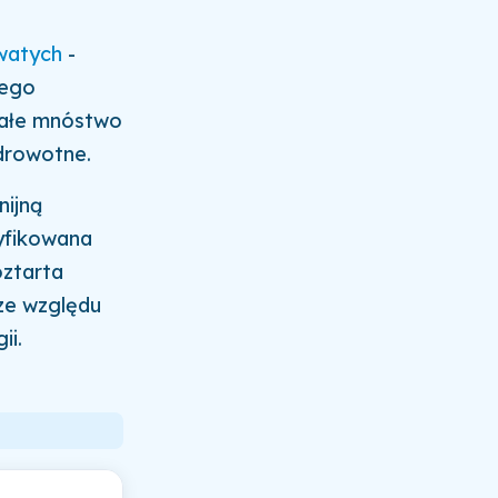
owatych
-
wego
 całe mnóstwo
drowotne.
nijną
syfikowana
oztarta
ze względu
ii.