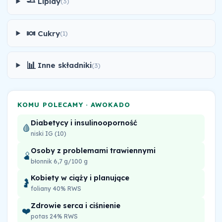
🧈
Lipidy
(3)
🍬
Cukry
(1)
📊
Inne składniki
(3)
KOMU POLECAMY · AWOKADO
Diabetycy i insulinooporność
🩸
niski IG (10)
Osoby z problemami trawiennymi
🫄
błonnik 6,7 g/100 g
Kobiety w ciąży i planujące
🤰
foliany 40% RWS
Zdrowie serca i ciśnienie
❤️
potas 24% RWS