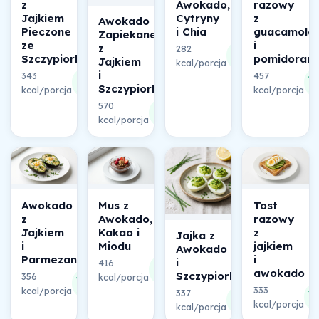
z
Awokado,
razowy
Jajkiem
Cytryny
z
Awokado
Pieczone
i Chia
guacamole
Zapiekane
ze
i
z
282
48%
Szczypiorkiem
pomidoram
Jajkiem
kcal/porcja
składu
i
343
457
70%
4
Szczypiorkiem
kcal/porcja
składu
kcal/porcja
sk
570
56%
kcal/porcja
składu
Awokado
Mus z
Tost
z
Awokado,
razowy
Jajkiem
Kakao i
z
Jajka z
i
Miodu
jajkiem
Awokado
Parmezanem
i
i
416
45%
awokado
Szczypiorkiem
356
45%
kcal/porcja
składu
333
kcal/porcja
składu
4
337
44%
kcal/porcja
sk
kcal/porcja
składu