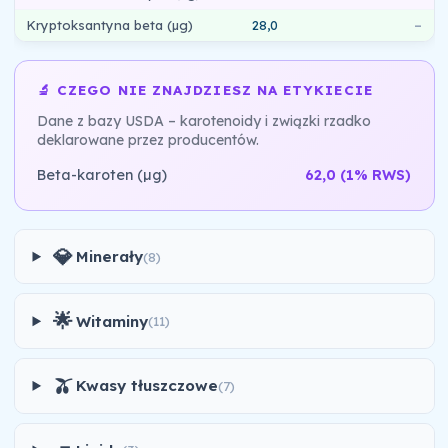
Kryptoksantyna beta (µg)
28,0
–
🔬 CZEGO NIE ZNAJDZIESZ NA ETYKIECIE
Dane z bazy USDA – karotenoidy i związki rzadko
deklarowane przez producentów.
Beta-karoten (µg)
62,0
(1% RWS)
💎
Minerały
(8)
🌟
Witaminy
(11)
🫒
Kwasy tłuszczowe
(7)