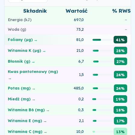
Składnik
Wartość
% RWS
Energia (kJ)
697,0
–
Woda (g)
73,2
–
Foliany (µg) →
81,0
41%
Witamina K (µg) →
21,0
28%
Błonnik (g) →
6,7
27%
Kwas pantotenowy (mg)
1,5
24%
→
Potas (mg) →
485,0
24%
Miedź (mg) →
0,2
19%
Witamina B6 (mg) →
0,3
18%
Witamina E (mg) →
2,1
17%
Witamina C (mg) →
10,0
13%