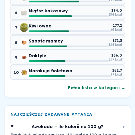
Miąższ kokosowy
194,0
6
354 kcal
Kiwi owoc
177,2
7
63 kcal
Sapote mamey
172,3
8
124 kcal
Daktyle
166,0
9
277 kcal
Marakuja fioletowa
162,7
10
97 kcal
Pełna lista w kategorii →
NAJCZĘŚCIEJ ZADAWANE PYTANIA
Awokado – ile kalorii na 100 g?
▾
Produkt Awokado zawiera 160 kcal na 100 g. W tym