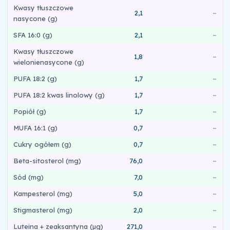
Kwasy tłuszczowe
2,1
–
nasycone (g)
SFA 16:0 (g)
2,1
–
Kwasy tłuszczowe
1,8
–
wielonienasycone (g)
PUFA 18:2 (g)
1,7
–
PUFA 18:2 kwas linolowy (g)
1,7
–
Popiół (g)
1,7
–
MUFA 16:1 (g)
0,7
–
Cukry ogółem (g)
0,7
–
Beta-sitosterol (mg)
76,0
–
Sód (mg)
7,0
–
Kampesterol (mg)
5,0
–
Stigmasterol (mg)
2,0
–
Luteina + zeaksantyna (µg)
271,0
–