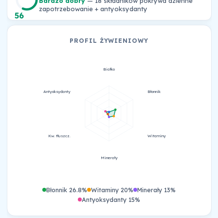
Bardzo dobry
— 18 składników pokrywa dzienne
zapotrzebowanie + antyoksydanty
56
PROFIL ŻYWIENIOWY
Białko
Antyoksydanty
Błonnik
Kw. tłuszcz.
Witaminy
Minerały
Błonnik 26.8%
Witaminy 20%
Minerały 13%
Antyoksydanty 15%