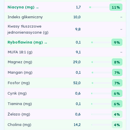
Niacyna (mg) →
1,7
11%
Indeks glikemiczny
10,0
–
Kwasy tłuszczowe
9,8
–
jednonienasycone (g)
Ryboflawina (mg) →
0,1
9%
MUFA 18:1 (g)
9,1
–
Magnez (mg)
29,0
8%
Mangan (mg)
0,1
7%
Fosfor (mg)
52,0
7%
Cynk (mg)
0,6
6%
Tiamina (mg)
0,1
6%
Żelazo (mg)
0,6
4%
Cholina (mg)
14,2
4%