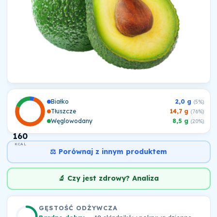
Białko
2,0 g
(5%)
Tłuszcze
14,7 g
(76%)
Węglowodany
8,5 g
(20%)
160
KCAL
⚖️ Porównaj z innym produktem
🔬 Czy jest zdrowy? Analiza
GĘSTOŚĆ ODŻYWCZA