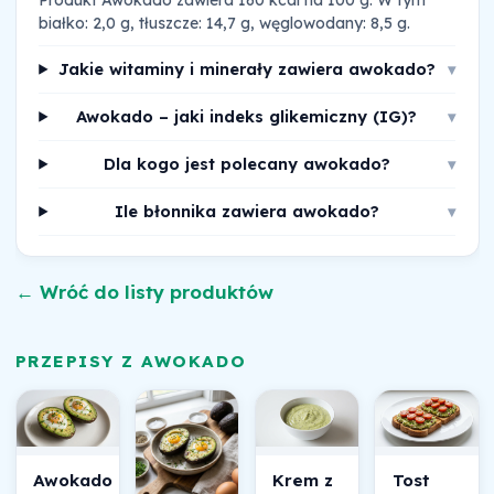
białko: 2,0 g, tłuszcze: 14,7 g, węglowodany: 8,5 g.
Jakie witaminy i minerały zawiera awokado?
▾
Awokado – jaki indeks glikemiczny (IG)?
▾
Dla kogo jest polecany awokado?
▾
Ile błonnika zawiera awokado?
▾
← Wróć do listy produktów
PRZEPISY Z AWOKADO
Awokado
Krem z
Tost