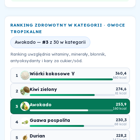
RANKING ZDROWOTNY W KATEGORII · OWOCE
TROPIKALNE
Awokado —
#3
z 30 w kategorii
Ranking uwzględnia witaminy, minerały, błonnik,
antyoksydanty i kary za cukier/sód.
Wiórki kokosowe 🏅
360,4
1
660 kcal
Kiwi zielony
274,6
2
61 kcal
Awokado
253,9
3
160 kcal
Guawa pospolita
230,3
4
68 kcal
Durian
228,2
5
147 kcal