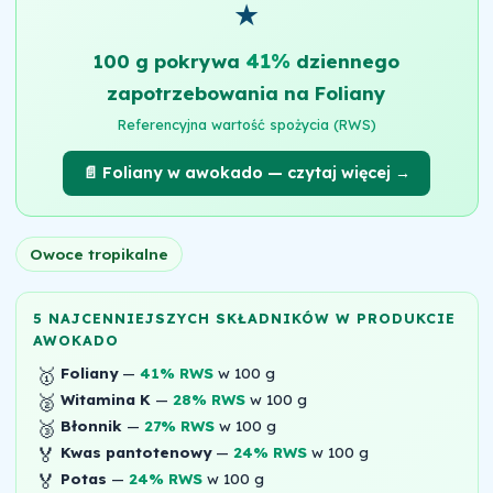
★
41%
100 g pokrywa
dziennego
zapotrzebowania na Foliany
Referencyjna wartość spożycia (RWS)
📄 Foliany w awokado — czytaj więcej →
Owoce tropikalne
5 NAJCENNIEJSZYCH SKŁADNIKÓW W PRODUKCIE
AWOKADO
🥇
Foliany
—
41% RWS
w 100 g
🥈
Witamina K
—
28% RWS
w 100 g
🥉
Błonnik
—
27% RWS
w 100 g
🏅
Kwas pantotenowy
—
24% RWS
w 100 g
🏅
Potas
—
24% RWS
w 100 g