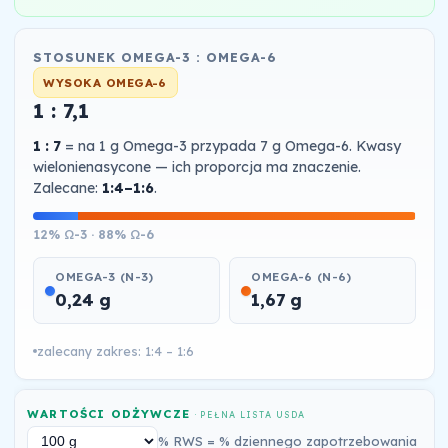
STOSUNEK OMEGA-3 : OMEGA-6
WYSOKA OMEGA-6
1 : 7,1
1 : 7
= na 1 g Omega-3 przypada 7 g Omega-6. Kwasy
wielonienasycone — ich proporcja ma znaczenie.
Zalecane:
1:4–1:6
.
12% Ω-3 · 88% Ω-6
OMEGA-3 (N-3)
OMEGA-6 (N-6)
0,24 g
1,67 g
zalecany zakres: 1:4 – 1:6
WARTOŚCI ODŻYWCZE
· PEŁNA LISTA USDA
% RWS = % dziennego zapotrzebowania