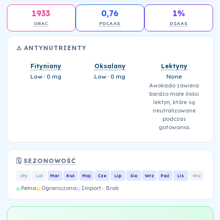
1933
0,76
1%
ORAC
PDCAAS
DIAAS
⚠️ ANTYNUTRIENTY
Fityniany
Oksalany
Lektyny
Low · 0 mg
Low · 0 mg
None
Awokado zawiera
bardzo małe ilości
lektyn, które są
neutralizowane
podczas
gotowania.
🗓️
SEZONOWOŚĆ
Sty
Lut
Mar
Kwi
Maj
Cze
Lip
Sie
Wrz
Paź
Lis
Gru
Pełna
Ograniczona
Import
Brak