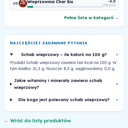
Wieprzowina Char Siu
-4,0
10
290 kcal
Pełna lista w kategorii →
NAJCZĘŚCIEJ ZADAWANE PYTANIA
Schab wieprzowy – ile kalorii na 100 g?
▾
Produkt Schab wieprzowy zawiera 166 kcal na 100 g. W
tym białko: 21,3 g, tłuszcze: 8,3 g, węglowodany: 0,0 g.
Jakie witaminy i minerały zawiera schab
▾
wieprzowy?
Dla kogo jest polecany schab wieprzowy?
▾
← Wróć do listy produktów