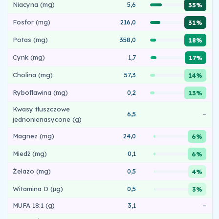
Niacyna (mg)
5,6
35%
Fosfor (mg)
216,0
31%
Potas (mg)
358,0
18%
Cynk (mg)
1,7
17%
Cholina (mg)
57,3
14%
Ryboflawina (mg)
0,2
13%
Kwasy tłuszczowe
6,5
–
jednonienasycone (g)
Magnez (mg)
24,0
6%
Miedź (mg)
0,1
6%
Żelazo (mg)
0,5
4%
Witamina D (µg)
0,5
3%
MUFA 18:1 (g)
3,1
–