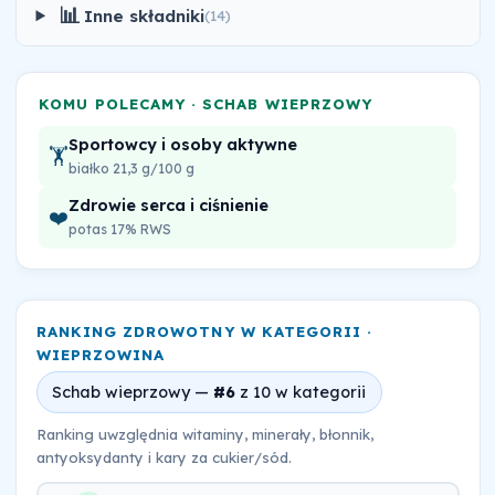
📊
Inne składniki
(14)
KOMU POLECAMY · SCHAB WIEPRZOWY
Sportowcy i osoby aktywne
🏋️
białko 21,3 g/100 g
Zdrowie serca i ciśnienie
❤️
potas 17% RWS
RANKING ZDROWOTNY W KATEGORII ·
WIEPRZOWINA
Schab wieprzowy —
#6
z 10 w kategorii
Ranking uwzględnia witaminy, minerały, błonnik,
antyoksydanty i kary za cukier/sód.