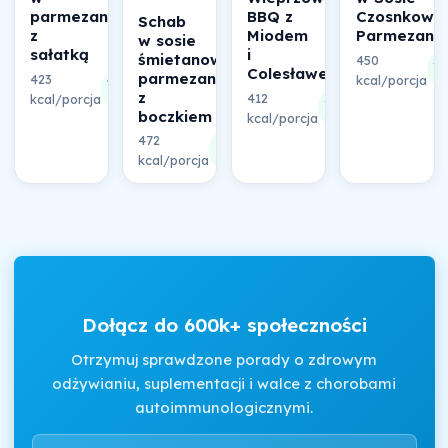
parmezanie
BBQ z
Czosnkowo
Schab
z
Miodem
Parmezan
w sosie
sałatką
i
śmietanowo-
450
3
Colesławem
parmezanowym
423
48%
kcal/porcja
sk
z
412
kcal/porcja
składu
36%
boczkiem
kcal/porcja
składu
472
37%
kcal/porcja
składu
Dołącz do 600k+ społeczności
Otrzymuj sprawdzone porady o zdrowym
odżywianiu, suplementacji i walce z chorobami
autoimmunologicznymi.