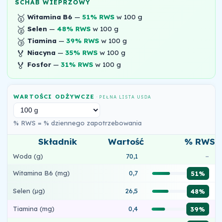
SCHAB WIEPRZOWY
🥇
Witamina B6
—
51% RWS
w 100 g
🥈
Selen
—
48% RWS
w 100 g
🥉
Tiamina
—
39% RWS
w 100 g
🏅
Niacyna
—
35% RWS
w 100 g
🏅
Fosfor
—
31% RWS
w 100 g
WARTOŚCI ODŻYWCZE
· PEŁNA LISTA USDA
% RWS = % dziennego zapotrzebowania
Składnik
Wartość
% RWS
Woda (g)
70,1
–
Witamina B6 (mg)
0,7
51%
Selen (µg)
26,5
48%
Tiamina (mg)
0,4
39%