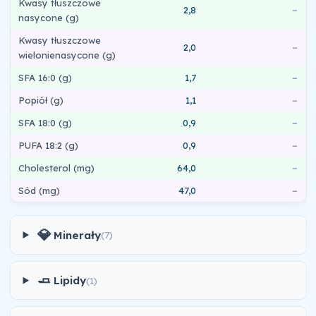
Kwasy tłuszczowe
2,8
–
nasycone (g)
Kwasy tłuszczowe
2,0
–
wielonienasycone (g)
SFA 16:0 (g)
1,7
–
Popiół (g)
1,1
–
SFA 18:0 (g)
0,9
–
PUFA 18:2 (g)
0,9
–
Cholesterol (mg)
64,0
–
Sód (mg)
47,0
–
💎
Minerały
(7)
🧈
Lipidy
(1)