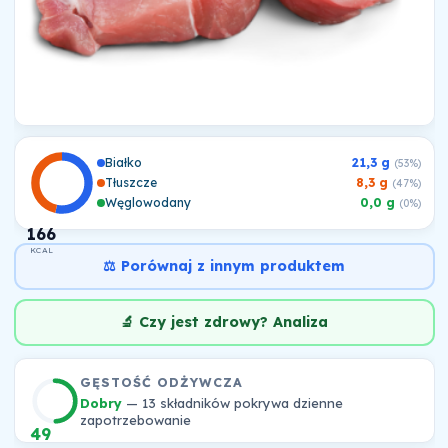
Białko
21,3 g
(53%)
Tłuszcze
8,3 g
(47%)
Węglowodany
0,0 g
(0%)
166
KCAL
⚖️ Porównaj z innym produktem
🔬 Czy jest zdrowy? Analiza
GĘSTOŚĆ ODŻYWCZA
Dobry
— 13 składników pokrywa dzienne
zapotrzebowanie
49