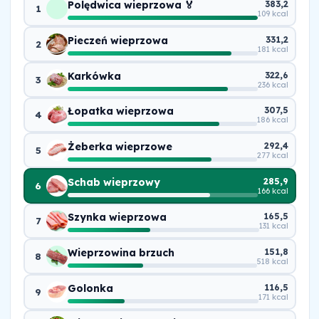
Polędwica wieprzowa 🏅
383,2
1
109 kcal
Pieczeń wieprzowa
331,2
2
181 kcal
Karkówka
322,6
3
236 kcal
Łopatka wieprzowa
307,5
4
186 kcal
Żeberka wieprzowe
292,4
5
277 kcal
Schab wieprzowy
285,9
6
166 kcal
Szynka wieprzowa
165,5
7
131 kcal
Wieprzowina brzuch
151,8
8
518 kcal
Golonka
116,5
9
171 kcal