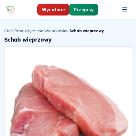
Wycofane
Przepisy
Start
›
Produkty
›
Mieso
›
Wieprzowina
›
Schab wieprzowy
Schab wieprzowy