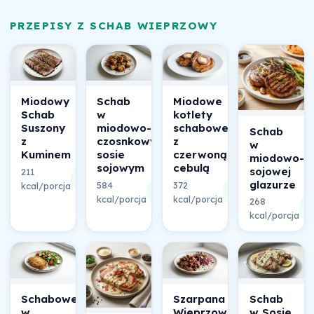
PRZEPISY Z SCHAB WIEPRZOWY
Miodowy
Schab
Miodowe
Schab
w
kotlety
Suszony
miodowo-
schabowe
Schab
z
czosnkowym
z
w
Kuminem
sosie
czerwoną
miodowo-
sojowym
cebulą
sojowej
211
80%
glazurze
584
372
kcal/porcja
składu
68%
65%
kcal/porcja
składu
kcal/porcja
składu
268
6
kcal/porcja
sk
Schabowe
Szarpana
Schab
w
Wieprzowina
w Sosie