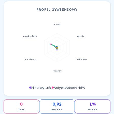
PROFIL ŻYWIENIOWY
Białko
Antyoksydanty
Błonnik
Kw. tłuszcz.
Witaminy
Minerały
Minerały 16%
Antyoksydanty 48%
0
0,92
1%
ORAC
PDCAAS
DIAAS