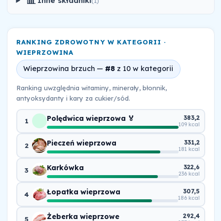
📊
Inne składniki
(1)
RANKING ZDROWOTNY W KATEGORII ·
WIEPRZOWINA
Wieprzowina brzuch —
#8
z 10 w kategorii
Ranking uwzględnia witaminy, minerały, błonnik,
antyoksydanty i kary za cukier/sód.
Polędwica wieprzowa 🏅
383,2
1
109 kcal
Pieczeń wieprzowa
331,2
2
181 kcal
Karkówka
322,6
3
236 kcal
Łopatka wieprzowa
307,5
4
186 kcal
Żeberka wieprzowe
292,4
5