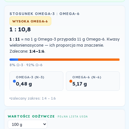
STOSUNEK OMEGA-3 : OMEGA-6
WYSOKA OMEGA-6
1 : 10,8
1 : 11
= na 1 g Omega-3 przypada 11 g Omega-6. Kwasy
wielonienasycone — ich proporcja ma znaczenie.
Zalecane:
1:4–1:6
.
8% Ω-3 · 92% Ω-6
OMEGA-3 (N-3)
OMEGA-6 (N-6)
0,48 g
5,17 g
zalecany zakres: 1:4 – 1:6
WARTOŚCI ODŻYWCZE
· PEŁNA LISTA USDA