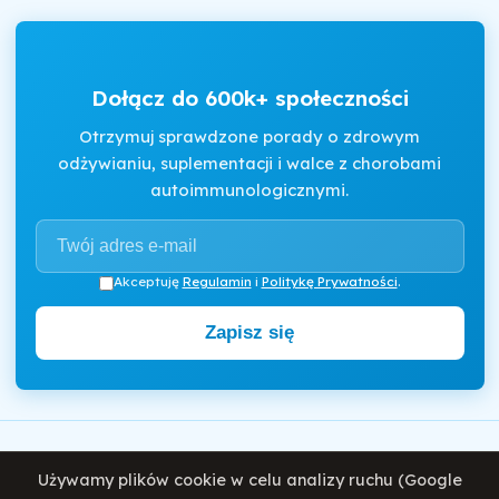
Dołącz do 600k+ społeczności
Otrzymuj sprawdzone porady o zdrowym
odżywianiu, suplementacji i walce z chorobami
autoimmunologicznymi.
Akceptuję
Regulamin
i
Politykę Prywatności
.
Zapisz się
Motywator Dietetyczny
Używamy plików cookie w celu analizy ruchu (Google
© 2026 Damian Wiatrowski. Wszelkie prawa zastrzeżone.