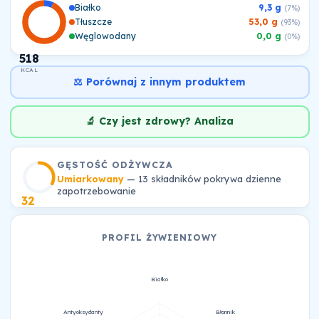
Białko
9,3 g
(7%)
Tłuszcze
53,0 g
(93%)
Węglowodany
0,0 g
(0%)
518
KCAL
⚖️ Porównaj z innym produktem
🔬 Czy jest zdrowy? Analiza
GĘSTOŚĆ ODŻYWCZA
Umiarkowany
— 13 składników pokrywa dzienne
zapotrzebowanie
32
PROFIL ŻYWIENIOWY
Białko
Antyoksydanty
Błonnik