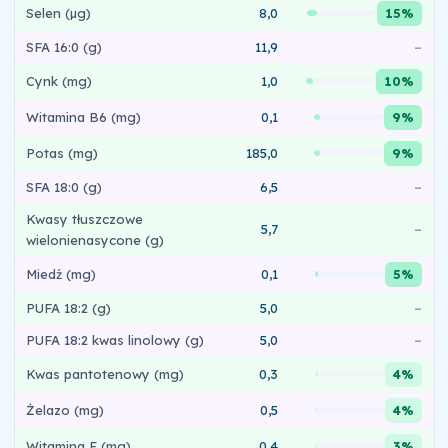
Selen (µg)
8,0
15%
SFA 16:0 (g)
11,9
–
Cynk (mg)
1,0
10%
Witamina B6 (mg)
0,1
9%
Potas (mg)
185,0
9%
SFA 18:0 (g)
6,5
–
Kwasy tłuszczowe
5,7
–
wielonienasycone (g)
Miedź (mg)
0,1
5%
PUFA 18:2 (g)
5,0
–
PUFA 18:2 kwas linolowy (g)
5,0
–
Kwas pantotenowy (mg)
0,3
4%
Żelazo (mg)
0,5
4%
Witamina E (mg)
0,4
3%