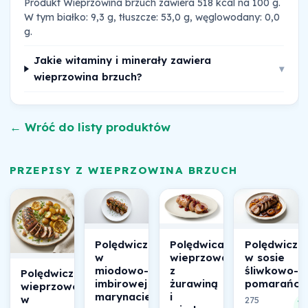
Produkt Wieprzowina brzuch zawiera 518 kcal na 100 g.
W tym białko: 9,3 g, tłuszcze: 53,0 g, węglowodany: 0,0
g.
Jakie witaminy i minerały zawiera
▾
wieprzowina brzuch?
← Wróć do listy produktów
PRZEPISY Z WIEPRZOWINA BRZUCH
Polędwiczki
Polędwica
Polędwiczk
w
wieprzowa
w sosie
miodowo-
z
śliwkowo-
Polędwiczki
imbirowej
żurawiną
pomarańc
wieprzowe
marynacie
i
w
275
4