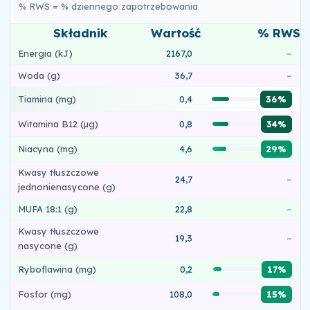
% RWS = % dziennego zapotrzebowania
Składnik
Wartość
% RWS
Energia (kJ)
2167,0
–
Woda (g)
36,7
–
Tiamina (mg)
0,4
36%
Witamina B12 (µg)
0,8
34%
Niacyna (mg)
4,6
29%
Kwasy tłuszczowe
24,7
–
jednonienasycone (g)
MUFA 18:1 (g)
22,8
–
Kwasy tłuszczowe
19,3
–
nasycone (g)
Ryboflawina (mg)
0,2
17%
Fosfor (mg)
108,0
15%