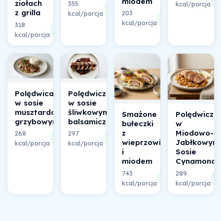
miodem
ziołach
355
55%
kcal/porcja
sk
z grilla
203
kcal/porcja
składu
47%
kcal/porcja
składu
318
63%
kcal/porcja
składu
Polędwica
Polędwiczka
w sosie
w sosie
musztardowo-
śliwkowym
Smażone
Polędwiczk
grzybowym
balsamicznym
bułeczki
w
z
Miodowo-
268
297
45%
45%
wieprzowiną
Jabłkowym
kcal/porcja
składu
kcal/porcja
składu
i
Sosie
miodem
Cynamono
743
289
45%
4
kcal/porcja
składu
kcal/porcja
sk