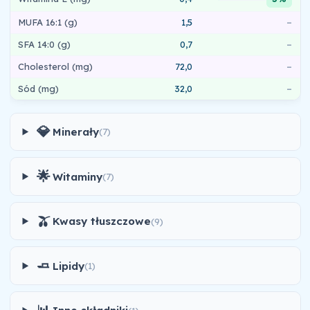
MUFA 16:1 (g)
1,5
–
SFA 14:0 (g)
0,7
–
Cholesterol (mg)
72,0
–
Sód (mg)
32,0
–
💎
Minerały
(7)
🌟
Witaminy
(7)
🫒
Kwasy tłuszczowe
(9)
🧈
Lipidy
(1)