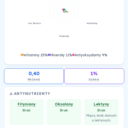
Kw. tłuszcz.
Witaminy
Minerały
Witaminy 25%
Minerały 11%
Antyoksydanty 9%
0,40
1%
PDCAAS
DIAAS
⚠️ ANTYNUTRIENTY
Fityniany
Oksalany
Lektyny
Brak
Brak
Brak
Mięso, brak danych
o lektynach.