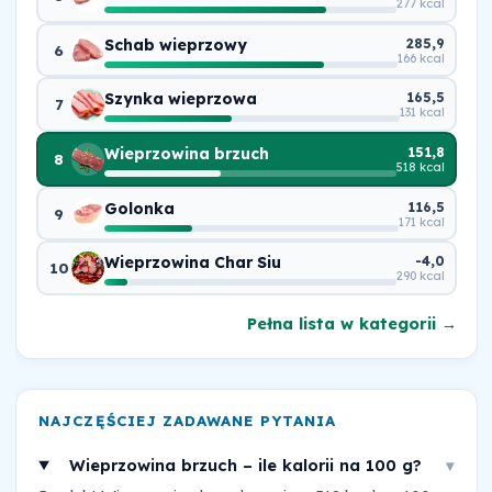
277 kcal
Schab wieprzowy
285,9
6
166 kcal
Szynka wieprzowa
165,5
7
131 kcal
Wieprzowina brzuch
151,8
8
518 kcal
Golonka
116,5
9
171 kcal
Wieprzowina Char Siu
-4,0
10
290 kcal
Pełna lista w kategorii →
NAJCZĘŚCIEJ ZADAWANE PYTANIA
Wieprzowina brzuch – ile kalorii na 100 g?
▾