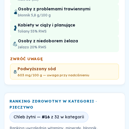
Osoby z problemami trawiennymi
🫄
błonnik 5,8 g/100 g
Kobiety w ciąży i planujące
🤰
foliany 55% RWS
Osoby z niedoborem żelaza
💪
żelazo 20% RWS
ZWRÓĆ UWAGĘ
Podwyższony sód
🧂
603 mg/100 g — uwaga przy nadciśnieniu
RANKING ZDROWOTNY W KATEGORII ·
PIECZYWO
Chleb żytni —
#16
z 32 w kategorii
Ranking uwzględnia witaminy, minerały, błonnik,