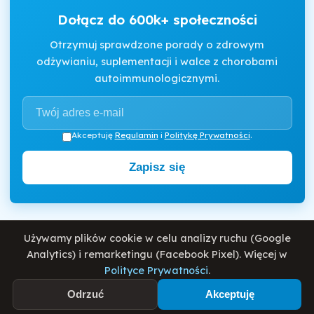
Dołącz do 600k+ społeczności
Otrzymuj sprawdzone porady o zdrowym
odżywianiu, suplementacji i walce z chorobami
autoimmunologicznymi.
Akceptuję
Regulamin
i
Politykę Prywatności
.
Zapisz się
Używamy plików cookie w celu analizy ruchu (Google
Motywator Dietetyczny
Analytics) i remarketingu (Facebook Pixel). Więcej w
© 2026 Damian Wiatrowski. Wszelkie prawa zastrzeżone.
Polityce Prywatności
.
Odrzuć
Akceptuję
Polityka Prywatności
Regulamin
O mnie
Blog