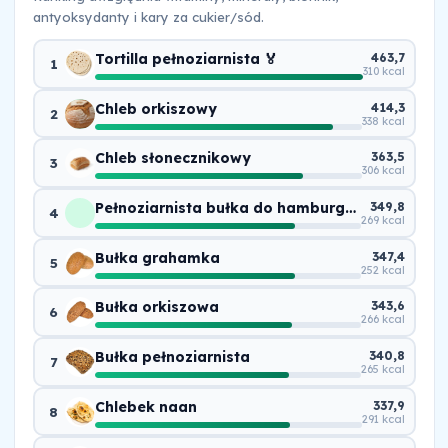
antyoksydanty i kary za cukier/sód.
Tortilla pełnoziarnista 🏅
463,7
1
310 kcal
Chleb orkiszowy
414,3
2
338 kcal
Chleb słonecznikowy
363,5
3
306 kcal
Pełnoziarnista bułka do hamburgerów
349,8
4
269 kcal
Bułka grahamka
347,4
5
252 kcal
Bułka orkiszowa
343,6
6
266 kcal
Bułka pełnoziarnista
340,8
7
265 kcal
Chlebek naan
337,9
8
291 kcal