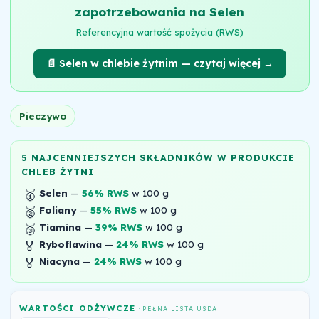
zapotrzebowania na Selen
Referencyjna wartość spożycia (RWS)
📄 Selen w chlebie żytnim — czytaj więcej →
Pieczywo
5 NAJCENNIEJSZYCH SKŁADNIKÓW W PRODUKCIE
CHLEB ŻYTNI
🥇
Selen
—
56% RWS
w 100 g
🥈
Foliany
—
55% RWS
w 100 g
🥉
Tiamina
—
39% RWS
w 100 g
🏅
Ryboflawina
—
24% RWS
w 100 g
🏅
Niacyna
—
24% RWS
w 100 g
WARTOŚCI ODŻYWCZE
· PEŁNA LISTA USDA