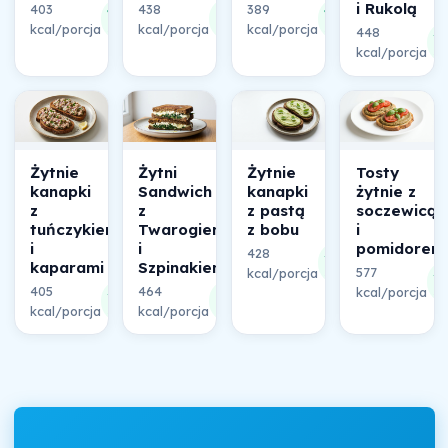
i Rukolą
403
438
389
42%
41%
40%
kcal/porcja
składu
kcal/porcja
składu
kcal/porcja
składu
448
3
kcal/porcja
sk
Żytnie
Żytni
Żytnie
Tosty
kanapki
Sandwich
kanapki
żytnie z
z
z
z pastą
soczewicą
tuńczykiem
Twarogiem
z bobu
i
i
i
pomidorem
428
38%
kaparami
Szpinakiem
577
kcal/porcja
składu
3
405
464
39%
38%
kcal/porcja
sk
kcal/porcja
składu
kcal/porcja
składu