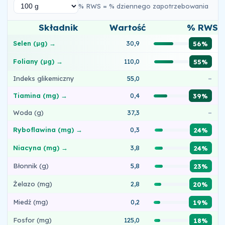
% RWS = % dziennego zapotrzebowania
Składnik
Wartość
% RWS
Selen (µg) →
30,9
56%
Foliany (µg) →
110,0
55%
Indeks glikemiczny
55,0
–
Tiamina (mg) →
0,4
39%
Woda (g)
37,3
–
Ryboflawina (mg) →
0,3
24%
Niacyna (mg) →
3,8
24%
Błonnik (g)
5,8
23%
Żelazo (mg)
2,8
20%
Miedź (mg)
0,2
19%
Fosfor (mg)
125,0
18%