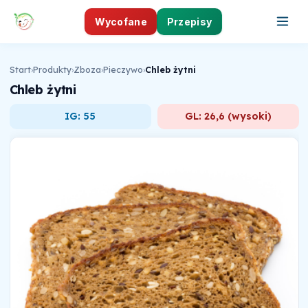
Wycofane
Przepisy
Start
›
Produkty
›
Zboza
›
Pieczywo
›
Chleb żytni
Chleb żytni
IG: 55
GL: 26,6 (wysoki)