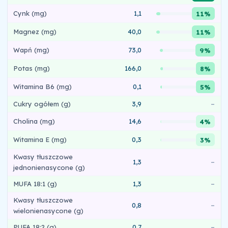
Cynk (mg)
1,1
11%
Magnez (mg)
40,0
11%
Wapń (mg)
73,0
9%
Potas (mg)
166,0
8%
Witamina B6 (mg)
0,1
5%
Cukry ogółem (g)
3,9
–
Cholina (mg)
14,6
4%
Witamina E (mg)
0,3
3%
Kwasy tłuszczowe
1,3
–
jednonienasycone (g)
MUFA 18:1 (g)
1,3
–
Kwasy tłuszczowe
0,8
–
wielonienasycone (g)
PUFA 18:2 (g)
0,7
–