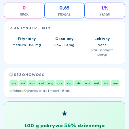
0
0,65
1%
ORAC
PDCAAS
DIAAS
⚠️ ANTYNUTRIENTY
Fityniany
Oksalany
Lektyny
Medium · 150 mg
Low · 10 mg
None
brak istotnych
lektyn
🗓️
SEZONOWOŚĆ
Sty
Lut
Mar
Kwi
Maj
Cze
Lip
Sie
Wrz
Paź
Lis
Gru
Pełna
Ograniczona
Import
Brak
★
56%
100 g pokrywa
dziennego