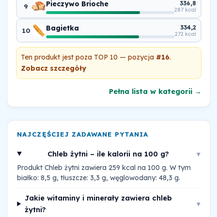
Pieczywo Brioche
336,8
9
287 kcal
Bagietka
334,2
10
272 kcal
Ten produkt jest poza TOP 10 — pozycja
#16
.
Zobacz szczegóły
Pełna lista w kategorii →
NAJCZĘŚCIEJ ZADAWANE PYTANIA
Chleb żytni – ile kalorii na 100 g?
▾
Produkt Chleb żytni zawiera 259 kcal na 100 g. W tym
białko: 8,5 g, tłuszcze: 3,3 g, węglowodany: 48,3 g.
Jakie witaminy i minerały zawiera chleb
▾
żytni?