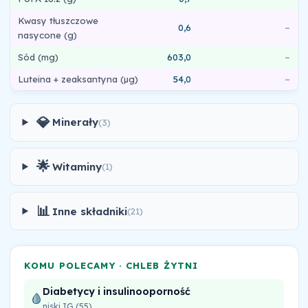
Kwasy tłuszczowe
0,6
–
nasycone (g)
Sód (mg)
603,0
–
Luteina + zeaksantyna (µg)
54,0
–
💎
Minerały
(3)
🌟
Witaminy
(1)
📊
Inne składniki
(21)
KOMU POLECAMY · CHLEB ŻYTNI
Diabetycy i insulinooporność
🩸
niski IG (55)