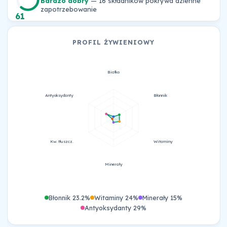
Bardzo dobry
— 16 składników pokrywa dzienne
zapotrzebowanie
61
PROFIL ŻYWIENIOWY
Białko
Antyoksydanty
Błonnik
Kw. tłuszcz.
Witaminy
Minerały
Błonnik 23.2%
Witaminy 24%
Minerały 15%
Antyoksydanty 29%