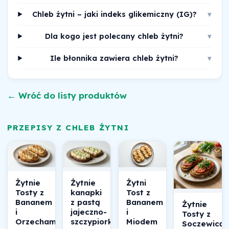
Chleb żytni – jaki indeks glikemiczny (IG)?
▾
Dla kogo jest polecany chleb żytni?
▾
Ile błonnika zawiera chleb żytni?
▾
← Wróć do listy produktów
PRZEPISY Z CHLEB ŻYTNI
Żytnie
Żytnie
Żytni
Tosty z
kanapki
Tost z
Bananem
z pastą
Bananem
Żytnie
i
jajeczno-
i
Tosty z
Orzechami
szczypiorkową
Miodem
Soczewicą