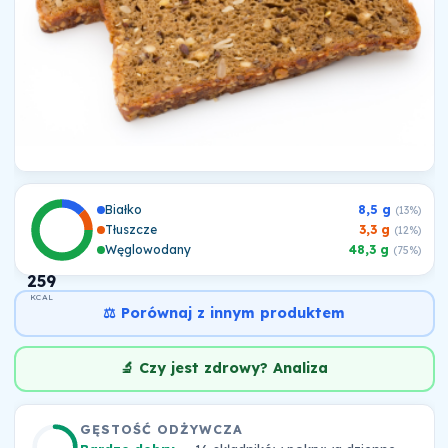
Białko
8,5 g
(13%)
Tłuszcze
3,3 g
(12%)
Węglowodany
48,3 g
(75%)
259
KCAL
⚖️ Porównaj z innym produktem
🔬 Czy jest zdrowy? Analiza
GĘSTOŚĆ ODŻYWCZA