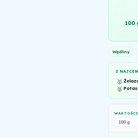
100 
Wędliny
2 NAJCE
🥇
Żelaz
🥈
Potas
WARTOŚC