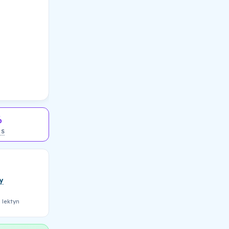
%
AS
y
 lektyn