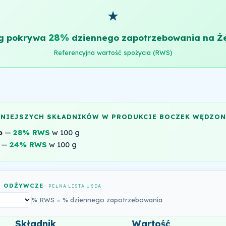
★
28%
g pokrywa
dziennego zapotrzebowania na Ż
Referencyjna wartość spożycia (RWS)
NNIEJSZYCH SKŁADNIKÓW W PRODUKCIE BOCZEK WĘDZON
o
—
28% RWS
w 100 g
—
24% RWS
w 100 g
I ODŻYWCZE
· PEŁNA LISTA USDA
% RWS = % dziennego zapotrzebowania
Składnik
Wartość