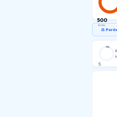
500
KCAL
⚖️ Poró
N
5