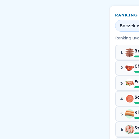
RANKING
Boczek 
Ranking uwz
B
1
C
2
P
3
S
4
K
5
S
6