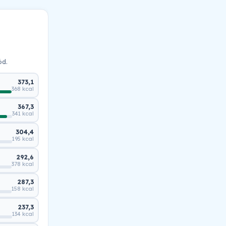
ód.
373,1
368 kcal
367,3
341 kcal
304,4
195 kcal
292,6
378 kcal
287,3
158 kcal
237,3
134 kcal