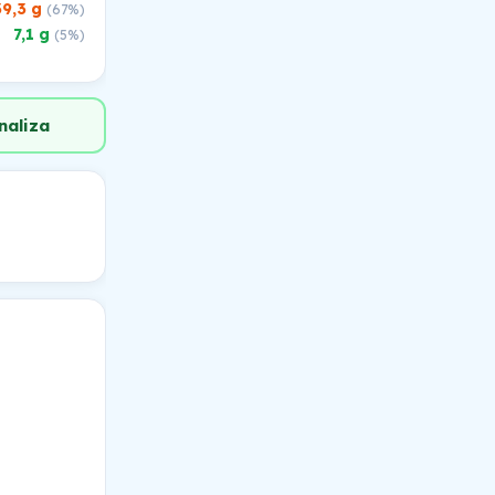
39,3 g
(67%)
7,1 g
(5%)
naliza