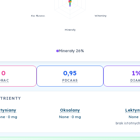
Kw. tłuszcz.
Witaminy
Minerały
Minerały 26%
0
0,95
1
ORAC
PDCAAS
DIA
UTRIENTY
ityniany
Oksalany
Lektyn
ne · 0 mg
None · 0 mg
None
brak istotnych