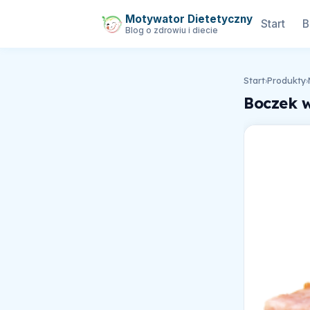
Motywator Dietetyczny
Start
B
Blog o zdrowiu i diecie
Start
›
Produkty
›
Boczek 