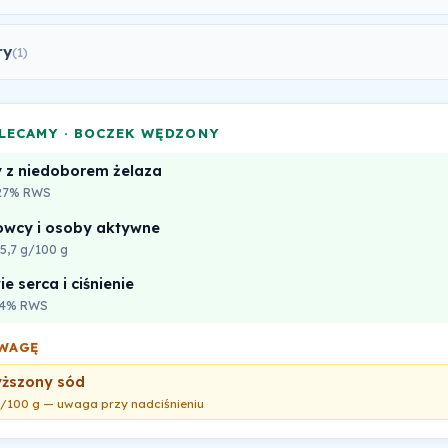
ry
(1)
LECAMY · BOCZEK WĘDZONY
 z niedoborem żelaza
 27% RWS
owcy i osoby aktywne
35,7 g/100 g
e serca i ciśnienie
24% RWS
WAGĘ
ższony sód
/100 g — uwaga przy nadciśnieniu