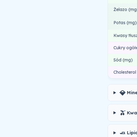
Żelazo (mg
Potas (mg)
Kwasy tłus
Cukry ogół
Sód (mg)
Cholesterol
💎
Min
🫒
Kwa
🧈
Lipi