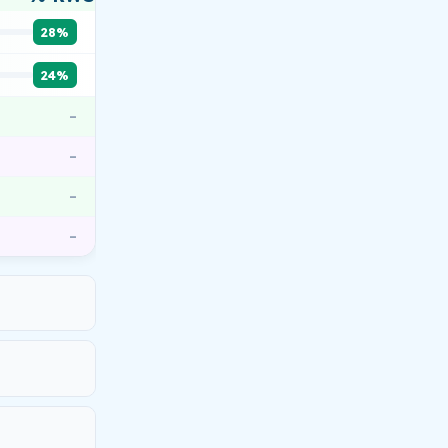
28%
24%
–
–
–
–