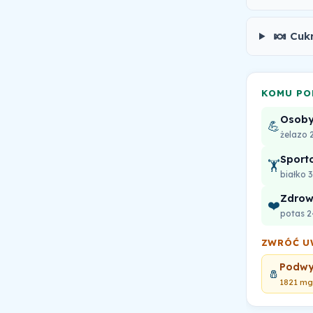
🍬
Cuk
KOMU PO
Osoby
💪
żelazo
Sport
🏋️
białko 
Zdrowi
❤️
potas 
ZWRÓĆ U
Podwy
🧂
1821 mg