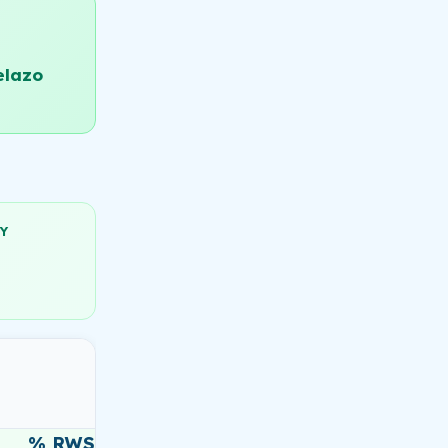
elazo
Y
% RWS