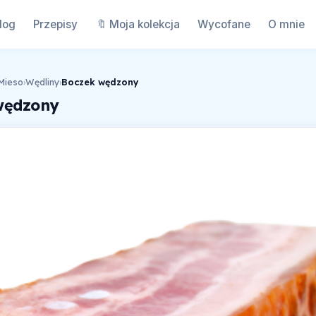
log
Przepisy
🔖 Moja kolekcja
Wycofane
O mnie
Mieso
›
Wędliny
›
Boczek wędzony
wędzony