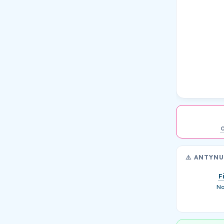
⚠️ ANTYN
F
No