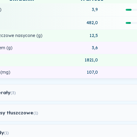
)
3,9
482,0
zczowe nasycone (g)
12,5
em (g)
3,6
1821,0
 (mg)
107,0
erały
(3)
sy tłuszczowe
(1)
dy
(1)