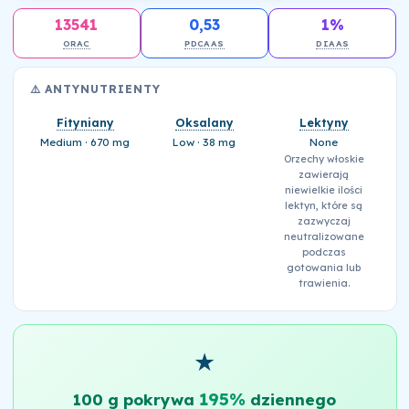
13541
0,53
1%
ORAC
PDCAAS
DIAAS
⚠️ ANTYNUTRIENTY
Fityniany
Oksalany
Lektyny
Medium · 670 mg
Low · 38 mg
None
Orzechy włoskie
zawierają
niewielkie ilości
lektyn, które są
zazwyczaj
neutralizowane
podczas
gotowania lub
trawienia.
★
195%
100 g pokrywa
dziennego