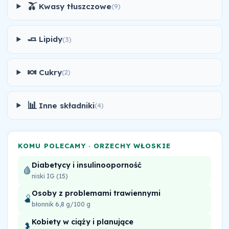
🫒
Kwasy tłuszczowe
(9)
🧈
Lipidy
(3)
🍬
Cukry
(2)
📊
Inne składniki
(4)
KOMU POLECAMY · ORZECHY WŁOSKIE
Diabetycy i insulinooporność
🩸
niski IG (15)
Osoby z problemami trawiennymi
🫄
błonnik 6,8 g/100 g
Kobiety w ciąży i planujące
🤰