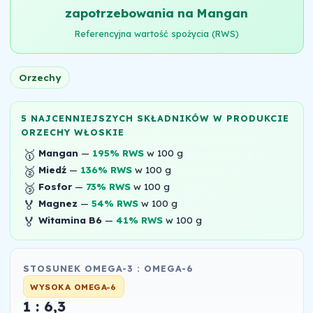
zapotrzebowania na Mangan
Referencyjna wartość spożycia (RWS)
Orzechy
5 NAJCENNIEJSZYCH SKŁADNIKÓW W PRODUKCIE
ORZECHY WŁOSKIE
🥇
Mangan
—
195% RWS
w 100 g
🥈
Miedź
—
136% RWS
w 100 g
🥉
Fosfor
—
73% RWS
w 100 g
🏅
Magnez
—
54% RWS
w 100 g
🏅
Witamina B6
—
41% RWS
w 100 g
STOSUNEK OMEGA-3 : OMEGA-6
WYSOKA OMEGA-6
1 : 6,3