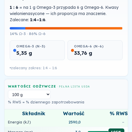
1 : 6
= na 1 g Omega-3 przypada 6 g Omega-6. Kwasy
wielonienasycone — ich proporcja ma znaczenie.
Zalecane:
1:4–1:6
.
14% Ω-3 · 86% Ω-6
OMEGA-3 (N-3)
OMEGA-6 (N-6)
5,35 g
33,76 g
zalecany zakres: 1:4 – 1:6
WARTOŚCI ODŻYWCZE
· PEŁNA LISTA USDA
% RWS = % dziennego zapotrzebowania
Składnik
Wartość
% RWS
Energia (kJ)
2590,0
–
Mangan (mg)
3,9