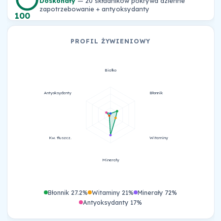
Doskonały
— 20 składników pokrywa dzienne
zapotrzebowanie + antyoksydanty
100
PROFIL ŻYWIENIOWY
Białko
Antyoksydanty
Błonnik
Kw. tłuszcz.
Witaminy
Minerały
Błonnik 27.2%
Witaminy 21%
Minerały 72%
Antyoksydanty 17%