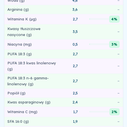
Woda (g)
4,6
–
Arginina (g)
3,6
–
Witamina K (µg)
2,7
4%
Kwasy tłuszczowe
3,5
–
nasycone (g)
Niacyna (mg)
0,5
3%
PUFA 18:3 (g)
2,7
–
PUFA 18:3 kwas linolenowy
2,7
–
(g)
PUFA 18:3 n-6 gamma-
2,7
–
linolenowy (g)
Popiół (g)
2,5
–
Kwas asparaginowy (g)
2,4
–
Witamina C (mg)
1,7
2%
SFA 16:0 (g)
1,9
–