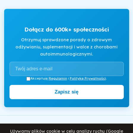
Dołącz do 600k+ społeczności
Otrzymuj sprawdzone porady o zdrowym
odżywianiu, suplementacji i walce z chorobami
autoimmunologicznymi.
Akceptuję
Regulamin
i
Politykę Prywatności
.
Zapisz się
Motywator Dietetyczny
Używamy plików cookie w celu analizy ruchu (Google