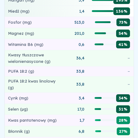
195%
Miedź (mg)
1,4
136%
Fosfor (mg)
513,0
73%
Magnez (mg)
201,0
54%
Witamina B6 (mg)
0,6
41%
Kwasy tłuszczowe
36,4
–
wielonienasycone (g)
PUFA 18:2 (g)
33,8
–
PUFA 18:2 kwas linolowy
33,8
–
(g)
Cynk (mg)
3,4
34%
Selen (µg)
17,0
31%
Kwas pantotenowy (mg)
1,7
28%
Błonnik (g)
6,8
27%