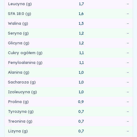
Leucyna (g)
1,7
–
SFA 18:0 (g)
1,6
–
Walina (g)
1,3
–
Seryna (g)
1,2
–
Glicyna (g)
1,2
–
Cukry ogółem (g)
1,1
–
Fenyloalanina (g)
1,1
–
Alanina (g)
1,0
–
Sacharoza (g)
1,0
–
Izoleucyna (g)
1,0
–
Prolina (g)
0,9
–
Tyrozyna (g)
0,7
–
Treonina (g)
0,7
–
Lizyna (g)
0,7
–