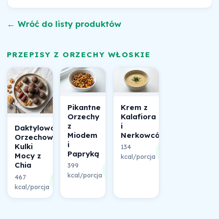
← Wróć do listy produktów
PRZEPISY Z ORZECHY WŁOSKIE
Pikantne
Krem z
Orzechy
Kalafiora
z
i
Daktylowo-
Miodem
Nerkowców
Orzechowe
i
Kulki
134
21%
Papryką
Mocy z
kcal/porcja
składu
Chia
399
22%
kcal/porcja
składu
467
24%
kcal/porcja
składu