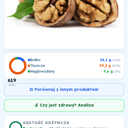
Białko
24,1 g
(14%)
Tłuszcze
59,3 g
(80%)
Węglowodany
9,6 g
(6%)
619
KCAL
⚖️ Porównaj z innym produktem
🔬 Czy jest zdrowy? Analiza
GĘSTOŚĆ ODŻYWCZA