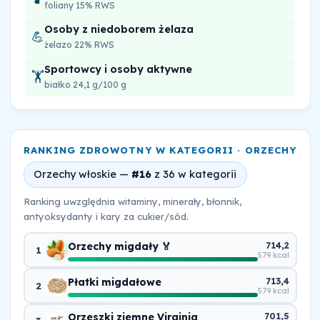
foliany 15% RWS
Osoby z niedoborem żelaza
💪
żelazo 22% RWS
Sportowcy i osoby aktywne
🏋️
białko 24,1 g/100 g
RANKING ZDROWOTNY W KATEGORII · ORZECHY
Orzechy włoskie —
#16
z 36 w kategorii
Ranking uwzględnia witaminy, minerały, błonnik,
antyoksydanty i kary za cukier/sód.
Orzechy migdały 🏅
714,2
1
579 kcal
Płatki migdałowe
713,4
2
579 kcal
Orzeszki ziemne Virginia
701,5