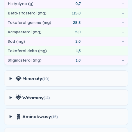
Histydyna (g)
0,7
–
Beta-sitosterol (mg)
115,0
–
Tokoferol gamma (mg)
28,8
–
Kampesterol (mg)
5,0
–
Sód (mg)
2,0
–
Tokoferol delta (mg)
1,5
–
Stigmasterol (mg)
1,0
–
💎
Minerały
(10)
🌟
Witaminy
(11)
🧬
Aminokwasy
(15)