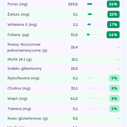
Potas (mg)
523,0
26%
Żelazo (mg)
3,1
22%
Witamina E (mg)
2,1
17%
Foliany (µg)
31,0
16%
Kwasy tłuszczowe
15,4
–
jednonienasycone (g)
MUFA 18:1 (g)
15,1
–
Indeks glikemiczny
15,0
–
Ryboflawina (mg)
0,1
9%
Cholina (mg)
32,1
8%
Wapń (mg)
61,0
8%
Tiamina (mg)
0,1
5%
Kwas glutaminowy (g)
5,2
–