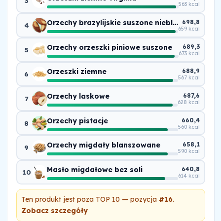
3
563 kcal
Orzechy brazylijskie suszone nieblanszowane
698,8
4
659 kcal
Orzechy orzeszki piniowe suszone
689,3
5
673 kcal
Orzeszki ziemne
688,9
6
567 kcal
Orzechy laskowe
687,6
7
628 kcal
Orzechy pistacje
660,4
8
560 kcal
Orzechy migdały blanszowane
658,1
9
590 kcal
Masło migdałowe bez soli
640,8
10
614 kcal
Ten produkt jest poza TOP 10 — pozycja
#16
.
Zobacz szczegóły