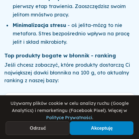
pierwszy etap trawienia. Zaoszczędzisz swoim
jelitom mnóstwo pracy.
Minimalizacja stresu
- oś jelita-mózg to nie
metafora. Stres bezpośrednio wpływa na pracę
jelit i skład mikrobioty.
Top produkty bogate w błonnik - ranking
Jeśli chcesz zobaczyć, które produkty dostarczą Ci
największej dawki błonnika na 100 g, oto aktualny
ranking z naszej bazy:
RANKING PRODUKTÓW · TOP 10 ŹRÓDEŁ
Używamy plików cookie w celu analizy ruchu (Google
Błonnik (na 100 g)
Analytics) i remarketingu (Facebook Pixel). Więcej w
79,0 g
Polityce Prywatności
.
Otręby kukurydziane 🏅
1
224 kcal
Odrzuć
Akceptuję
70,1 g
Grzyby mun
2
284 kcal