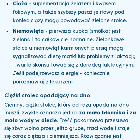
Ciąża
- suplementacja żelazem i kwasem
foliowym, a także szybszy pasaż jelitowy pod
koniec ciąży mogą powodować zielone stolce.
Niemowlęta
- pierwsza kupka (smółka) jest
zielona i to całkowicie normalne. Zielonkawe
stolce u niemowląt karmionych piersią mogą
sygnalizować dietę matki lub problemy z laktacją
- warto skonsultować się z doradcą laktacyjnym.
Jeśli podejrzewasz alergię - koniecznie
porozmawiaj z lekarzem.
Ciężki stolec opadający na dno
Ciemny, ciężki stolec, który od razu opada na dno
muszli, zwykle oznacza jedno:
za mało błonnika i za
mało wody w diecie
. Treść pokarmowa przesuwa
się zbyt wolno przez jelito grube, traci wodę i staje
się coraz cięższa i ciemniejsza. Rozwiązanie jest