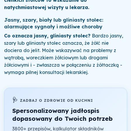
cienkich stolców to wskazanie do
natychmiastowej wizyty u lekarza.
Jasny, szary, biały lub gliniasty stolec:
alarmujące sygnały i możliwe choroby
Co oznacza jasny, gliniasty stolec?
Bardzo jasny,
szary lub gliniasty stolec oznacza, że żółć nie
dociera do jelit. Może wskazywać na problemy z
wątrobą, woreczkiem żółciowym lub drogami
żółciowymi i - zwłaszcza w połączeniu z żółtaczką -
wymaga pilnej konsultacji lekarskiej.
🩺
ZADBAJ O ZDROWIE OD KUCHNI
Spersonalizowany jadłospis
dopasowany do Twoich potrzeb
3800+ przepisów, kalkulator składników