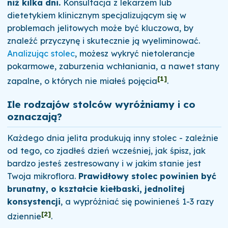
niż kilka dni.
Konsultacja z lekarzem lub
dietetykiem klinicznym specjalizującym się w
problemach jelitowych może być kluczowa, by
znaleźć przyczynę i skutecznie ją wyeliminować.
Analizując stolec
, możesz wykryć nietolerancje
pokarmowe, zaburzenia wchłaniania, a nawet stany
[1]
zapalne, o których nie miałeś pojęcia
.
Ile rodzajów stolców wyróżniamy i co
oznaczają?
Każdego dnia jelita produkują inny stolec - zależnie
od tego, co zjadłeś dzień wcześniej, jak śpisz, jak
bardzo jesteś zestresowany i w jakim stanie jest
Twoja mikroflora.
Prawidłowy stolec powinien być
brunatny, o kształcie kiełbaski, jednolitej
konsystencji
, a wypróżniać się powinieneś 1-3 razy
[2]
dziennie
.