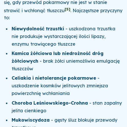
się, gdy przewód pokarmowy nie jest w stanie
[5]
strawić i wchłonąć tłuszczu
. Najczęstsze przyczyny
to:
Niewydolność trzustki
- uszkodzona trzustka
nie produkuje wystarczającej ilości lipazy,
enzymu trawiącego tłuszcze
Kamica żółciowa lub niedrożność dróg
żółciowych
- brak żółci uniemożliwia emulgację
tłuszczów
Celiakia i nietolerancje pokarmowe
-
uszkodzenie kosmków jelitowych zmniejsza
powierzchnię wchłaniania
Choroba Leśniowskiego-Crohna
- stan zapalny
jelita cienkiego
Mukowiscydoza
- gęsty śluz blokuje przewody