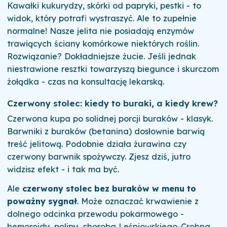
Kawałki kukurydzy, skórki od papryki, pestki - to
widok, który potrafi wystraszyć. Ale to zupełnie
normalne! Nasze jelita nie posiadają enzymów
trawiących ściany komórkowe niektórych roślin.
Rozwiązanie? Dokładniejsze żucie. Jeśli jednak
niestrawione resztki towarzyszą biegunce i skurczom
żołądka - czas na konsultację lekarską.
Czerwony stolec: kiedy to buraki, a kiedy krew?
Czerwona kupa po solidnej porcji buraków - klasyk.
Barwniki z buraków (betanina) dosłownie barwią
treść jelitową. Podobnie działa żurawina czy
czerwony barwnik spożywczy. Zjesz dziś, jutro
widzisz efekt - i tak ma być.
Ale
czerwony stolec bez buraków w menu to
poważny sygnał
. Może oznaczać krwawienie z
dolnego odcinka przewodu pokarmowego -
hemoroidy, polipy, choroba Leśniowskiego-Crohna,