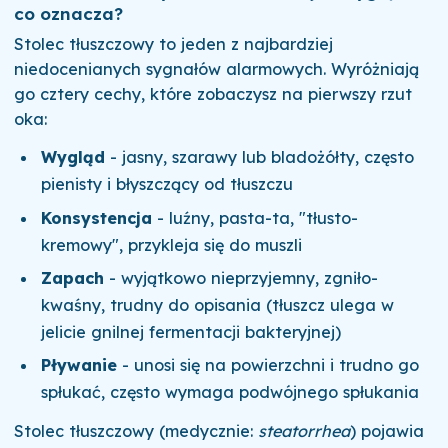
co oznacza?
Stolec tłuszczowy to jeden z najbardziej
niedocenianych sygnałów alarmowych. Wyróżniają
go cztery cechy, które zobaczysz na pierwszy rzut
oka:
Wygląd
- jasny, szarawy lub bladożółty, często
pienisty i błyszczący od tłuszczu
Konsystencja
- luźny, pasta-ta, "tłusto-
kremowy", przykleja się do muszli
Zapach
- wyjątkowo nieprzyjemny, zgniło-
kwaśny, trudny do opisania (tłuszcz ulega w
jelicie gnilnej fermentacji bakteryjnej)
Pływanie
- unosi się na powierzchni i trudno go
spłukać, często wymaga podwójnego spłukania
Stolec tłuszczowy (medycznie:
steatorrhea
) pojawia