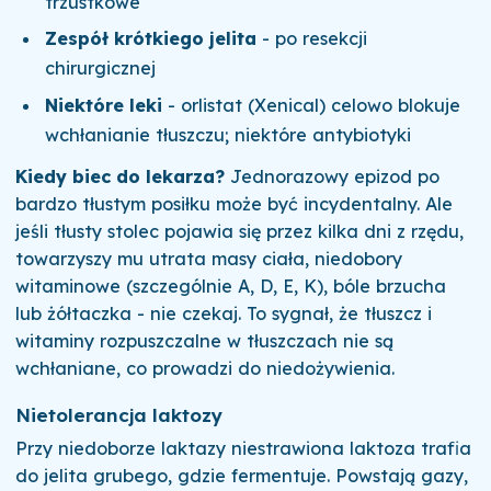
trzustkowe
Zespół krótkiego jelita
- po resekcji
chirurgicznej
Niektóre leki
- orlistat (Xenical) celowo blokuje
wchłanianie tłuszczu; niektóre antybiotyki
Kiedy biec do lekarza?
Jednorazowy epizod po
bardzo tłustym posiłku może być incydentalny. Ale
jeśli tłusty stolec pojawia się przez kilka dni z rzędu,
towarzyszy mu utrata masy ciała, niedobory
witaminowe (szczególnie A, D, E, K), bóle brzucha
lub żółtaczka - nie czekaj. To sygnał, że tłuszcz i
witaminy rozpuszczalne w tłuszczach nie są
wchłaniane, co prowadzi do niedożywienia.
Nietolerancja laktozy
Przy niedoborze laktazy niestrawiona laktoza trafia
do jelita grubego, gdzie fermentuje. Powstają gazy,