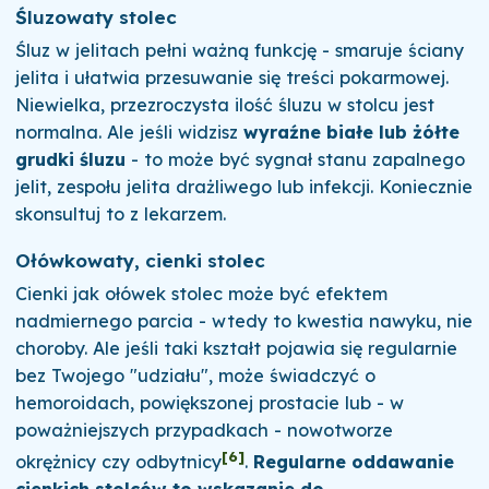
Śluzowaty stolec
Śluz w jelitach pełni ważną funkcję - smaruje ściany
jelita i ułatwia przesuwanie się treści pokarmowej.
Niewielka, przezroczysta ilość śluzu w stolcu jest
normalna. Ale jeśli widzisz
wyraźne białe lub żółte
grudki śluzu
- to może być sygnał stanu zapalnego
jelit, zespołu jelita drażliwego lub infekcji. Koniecznie
skonsultuj to z lekarzem.
Ołówkowaty, cienki stolec
Cienki jak ołówek stolec może być efektem
nadmiernego parcia - wtedy to kwestia nawyku, nie
choroby. Ale jeśli taki kształt pojawia się regularnie
bez Twojego "udziału", może świadczyć o
hemoroidach, powiększonej prostacie lub - w
poważniejszych przypadkach - nowotworze
[6]
okrężnicy czy odbytnicy
.
Regularne oddawanie