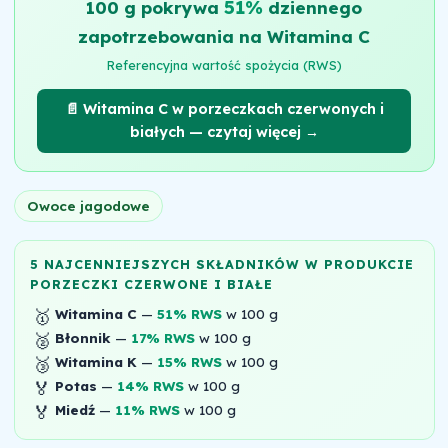
51%
100 g pokrywa
dziennego
zapotrzebowania na Witamina C
Referencyjna wartość spożycia (RWS)
📄 Witamina C w porzeczkach czerwonych i
białych — czytaj więcej →
Owoce jagodowe
5 NAJCENNIEJSZYCH SKŁADNIKÓW W PRODUKCIE
PORZECZKI CZERWONE I BIAŁE
🥇
Witamina C
—
51% RWS
w 100 g
🥈
Błonnik
—
17% RWS
w 100 g
🥉
Witamina K
—
15% RWS
w 100 g
🏅
Potas
—
14% RWS
w 100 g
🏅
Miedź
—
11% RWS
w 100 g