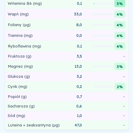
Witamina B6 (mg)
0,1
5%
Wapń (mg)
33,0
4%
Foliany (µg)
8,0
4%
Tiamina (mg)
0,0
4%
Ryboflawina (mg)
0,1
4%
Fruktoza (g)
3,5
–
Magnez (mg)
13,0
3%
Glukoza (g)
3,2
–
Cynk (mg)
0,2
2%
Popiół (g)
0,7
–
Sacharoza (g)
0,6
–
Sód (mg)
1,0
–
Luteina + zeaksantyna (µg)
47,0
–