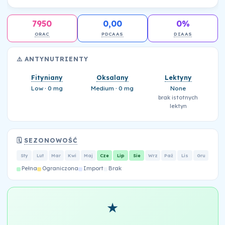
7950
0,00
0%
ORAC
PDCAAS
DIAAS
⚠️ ANTYNUTRIENTY
Fityniany
Oksalany
Lektyny
Low · 0 mg
Medium · 0 mg
None
brak istotnych
lektyn
🗓️
SEZONOWOŚĆ
Sty
Lut
Mar
Kwi
Maj
Cze
Lip
Sie
Wrz
Paź
Lis
Gru
Pełna
Ograniczona
Import
Brak
★