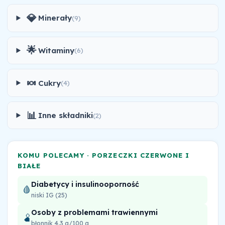
💎
Minerały
(9)
🌟
Witaminy
(6)
🍬
Cukry
(4)
📊
Inne składniki
(2)
KOMU POLECAMY · PORZECZKI CZERWONE I
BIAŁE
Diabetycy i insulinooporność
🩸
niski IG (25)
Osoby z problemami trawiennymi
🫄
błonnik 4,3 g/100 g