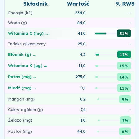
Składnik
Wartość
% RWS
Energia (kJ)
234,0
–
Woda (g)
84,0
–
Witamina C (mg) →
41,0
51%
Indeks glikemiczny
25,0
–
Błonnik (g) →
4,3
17%
Witamina K (µg) →
11,0
15%
Potas (mg) →
275,0
14%
Miedź (mg) →
0,1
11%
Mangan (mg)
0,2
9%
Cukry ogółem (g)
7,4
–
Żelazo (mg)
1,0
7%
Fosfor (mg)
44,0
6%