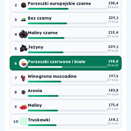
Porzeczki europejskie czarne
238,4
2
63 kcal
Bez czarny
229,1
3
73 kcal
Maliny czarne
215,4
4
52 kcal
Jeżyny
209,1
5
43 kcal
Porzeczki czerwone i białe
198,8
6
56 kcal
Winogrona muscadine
197,6
7
57 kcal
Aronia
183,8
8
44 kcal
Maliny
175,4
9
52 kcal
Truskawki
168,1
10
32 kcal