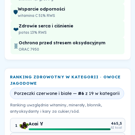
Wsparcie odporności
🛡️
witamina C 51% RWS
Zdrowie serca i ciśnienie
❤️
potas 13% RWS
Ochrona przed stresem oksydacyjnym
🧬
ORAC 7950
RANKING ZDROWOTNY W KATEGORII · OWOCE
JAGODOWE
Porzeczki czerwone i białe —
#6
z 19 w kategorii
Ranking uwzględnia witaminy, minerały, błonnik,
antyoksydanty i kary za cukier/sód.
Acai 🏅
465,5
1
62 kcal