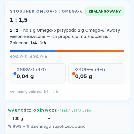
STOSUNEK OMEGA-3 : OMEGA-6
ZBALANSOWANY
1 : 1,5
1 : 2
= na 1 g Omega-3 przypada 2 g Omega-6. Kwasy
wielonienasycone — ich proporcja ma znaczenie.
Zalecane:
1:4–1:6
.
40% Ω-3 · 60% Ω-6
OMEGA-3 (N-3)
OMEGA-6 (N-6)
0,04 g
0,05 g
zalecany zakres: 1:4 – 1:6
WARTOŚCI ODŻYWCZE
· PEŁNA LISTA USDA
% RWS = % dziennego zapotrzebowania