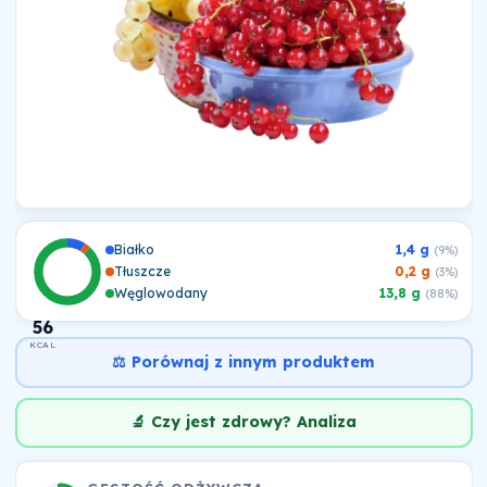
Białko
1,4 g
(9%)
Tłuszcze
0,2 g
(3%)
Węglowodany
13,8 g
(88%)
56
KCAL
⚖️ Porównaj z innym produktem
🔬 Czy jest zdrowy? Analiza