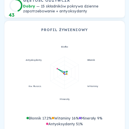
GĘSTOŚĆ ODŻYWCZA
Dobry
— 15 składników pokrywa dzienne
zapotrzebowanie + antyoksydanty
43
PROFIL ŻYWIENIOWY
Białko
Antyoksydanty
Błonnik
Kw. tłuszcz.
Witaminy
Minerały
Błonnik 17.2%
Witaminy 16%
Minerały 9%
Antyoksydanty 51%