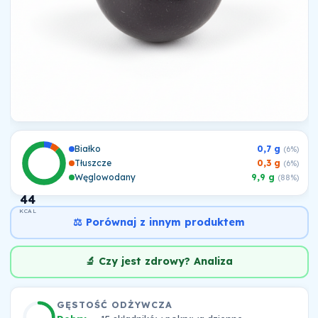
Białko
0,7 g
(6%)
Tłuszcze
0,3 g
(6%)
Węglowodany
9,9 g
(88%)
44
KCAL
⚖️ Porównaj z innym produktem
🔬 Czy jest zdrowy? Analiza
GĘSTOŚĆ ODŻYWCZA