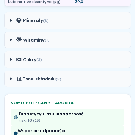
Luteina + zeaksantyna (µg)
39,0
–
💎
Minerały
(8)
🌟
Witaminy
(1)
🍬
Cukry
(3)
📊
Inne składniki
(8)
KOMU POLECAMY · ARONIA
Diabetycy i insulinooporność
🩸
niski IG (25)
Wsparcie odporności
🛡️