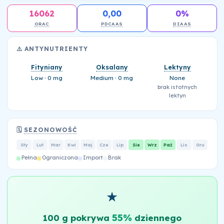
16062
0,00
0%
ORAC
PDCAAS
DIAAS
⚠️ ANTYNUTRIENTY
Fityniany
Oksalany
Lektyny
Low · 0 mg
Medium · 0 mg
None
brak istotnych
lektyn
🗓️
SEZONOWOŚĆ
Sty
Lut
Mar
Kwi
Maj
Cze
Lip
Sie
Wrz
Paź
Lis
Gru
Pełna
Ograniczona
Import
Brak
★
55%
100 g pokrywa
dziennego