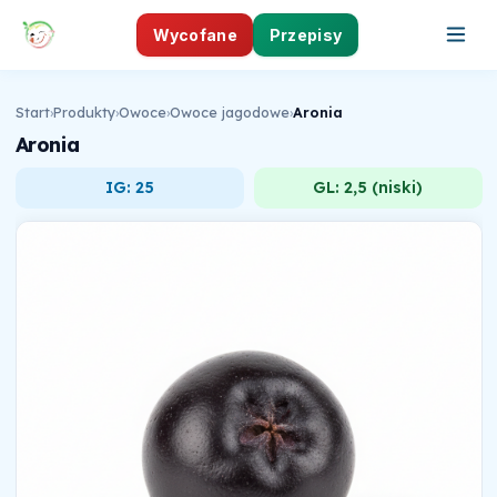
Wycofane
Przepisy
Start
›
Produkty
›
Owoce
›
Owoce jagodowe
›
Aronia
Aronia
IG: 25
GL: 2,5 (niski)