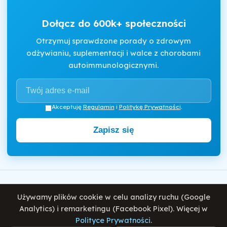
Dołącz do 600k+ społeczności
Otrzymuj sprawdzone porady o zdrowym
odżywianiu, suplementacji i walce z chorobami
autoimmunologicznymi.
Akceptuję
Regulamin
i
Politykę Prywatności
.
Zapisz się
Motywator Dietetyczny
Używamy plików cookie w celu analizy ruchu (Google
© 2026 Damian Wiatrowski. Wszelkie prawa zastrzeżone.
Analytics) i remarketingu (Facebook Pixel). Więcej w
Polityce Prywatności
.