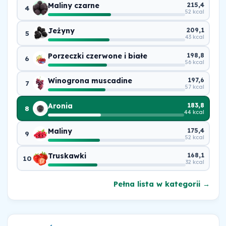
Maliny czarne
215,4
4
52 kcal
Jeżyny
209,1
5
43 kcal
Porzeczki czerwone i białe
198,8
6
56 kcal
Winogrona muscadine
197,6
7
57 kcal
Aronia
183,8
8
44 kcal
Maliny
175,4
9
52 kcal
Truskawki
168,1
10
32 kcal
Pełna lista w kategorii →