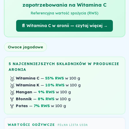
zapotrzebowania na Witamina C
Referencyjna wartość spożycia (RWS)
📄 Witamina C w aronii — czytaj więcej →
Owoce jagodowe
5 NAJCENNIEJSZYCH SKŁADNIKÓW W PRODUKCIE
ARONIA
🥇
Witamina C
—
55% RWS
w 100 g
🥈
Witamina K
—
10% RWS
w 100 g
🥉
Mangan
—
9% RWS
w 100 g
🏅
Błonnik
—
8% RWS
w 100 g
🏅
Potas
—
7% RWS
w 100 g
WARTOŚCI ODŻYWCZE
· PEŁNA LISTA USDA