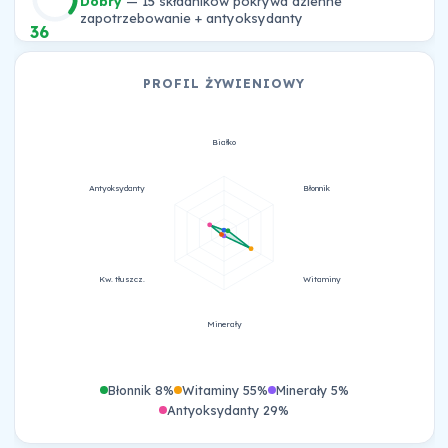
Dobry
— 15 składników pokrywa dzienne
zapotrzebowanie + antyoksydanty
36
PROFIL ŻYWIENIOWY
Białko
Antyoksydanty
Błonnik
Kw. tłuszcz.
Witaminy
Minerały
Błonnik 8%
Witaminy 55%
Minerały 5%
Antyoksydanty 29%