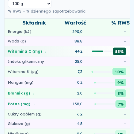
% RWS = % dziennego zapotrzebowania
Składnik
Wartość
% RWS
Energia (kJ)
290,0
–
Woda (g)
88,8
–
Witamina C (mg) →
44,2
55%
Indeks glikemiczny
25,0
–
Witamina K (µg)
7,3
10%
Mangan (mg)
0,2
9%
Błonnik (g) →
2,0
8%
Potas (mg) →
138,0
7%
Cukry ogółem (g)
6,2
–
Glukoza (g)
4,5
–
Miedź (mg)
0,0
4%