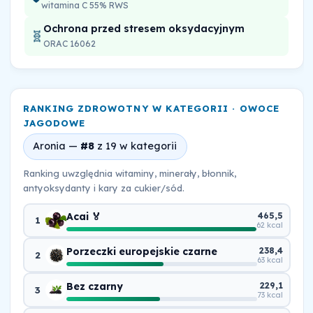
witamina C 55% RWS
Ochrona przed stresem oksydacyjnym
🧬
ORAC 16062
RANKING ZDROWOTNY W KATEGORII · OWOCE
JAGODOWE
Aronia —
#8
z 19 w kategorii
Ranking uwzględnia witaminy, minerały, błonnik,
antyoksydanty i kary za cukier/sód.
Acai 🏅
465,5
1
62 kcal
Porzeczki europejskie czarne
238,4
2
63 kcal
Bez czarny
229,1
3
73 kcal