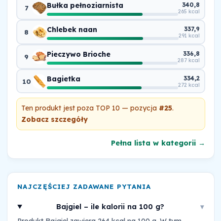
Bułka pełnoziarnista
340,8
7
265 kcal
Chlebek naan
337,9
8
291 kcal
Pieczywo Brioche
336,8
9
287 kcal
Bagietka
334,2
10
272 kcal
Ten produkt jest poza TOP 10 — pozycja
#25
.
Zobacz szczegóły
Pełna lista w kategorii →
NAJCZĘŚCIEJ ZADAWANE PYTANIA
Bajgiel – ile kalorii na 100 g?
▾
Produkt Bajgiel zawiera 264 kcal na 100 g. W tym