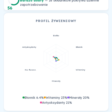
Bardzo dobry
— 16 składników pokrywa dzienne
zapotrzebowanie
56
PROFIL ŻYWIENIOWY
Białko
Antyoksydanty
Błonnik
Kw. tłuszcz.
Witaminy
Minerały
Błonnik 6.4%
Witaminy 23%
Minerały 20%
Antyoksydanty 21%