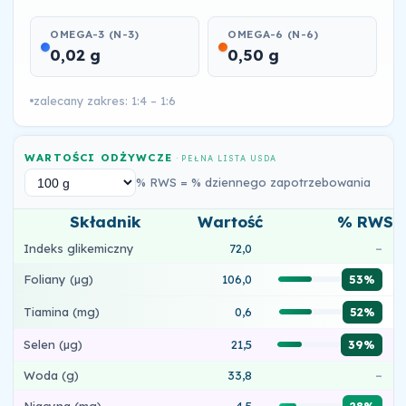
OMEGA-3 (N-3)
OMEGA-6 (N-6)
0,02 g
0,50 g
zalecany zakres: 1:4 – 1:6
WARTOŚCI ODŻYWCZE
· PEŁNA LISTA USDA
% RWS = % dziennego zapotrzebowania
Składnik
Wartość
% RWS
Indeks glikemiczny
72,0
–
Foliany (µg)
106,0
53%
Tiamina (mg)
0,6
52%
Selen (µg)
21,5
39%
Woda (g)
33,8
–
Niacyna (mg)
4,5