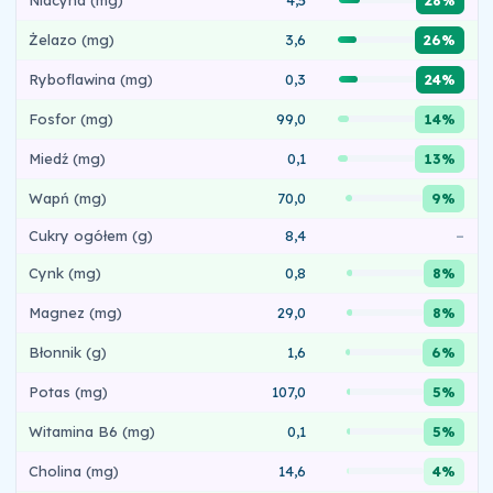
28%
Żelazo (mg)
3,6
26%
Ryboflawina (mg)
0,3
24%
Fosfor (mg)
99,0
14%
Miedź (mg)
0,1
13%
Wapń (mg)
70,0
9%
Cukry ogółem (g)
8,4
–
Cynk (mg)
0,8
8%
Magnez (mg)
29,0
8%
Błonnik (g)
1,6
6%
Potas (mg)
107,0
5%
Witamina B6 (mg)
0,1
5%
Cholina (mg)
14,6
4%