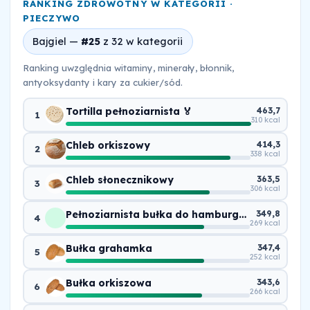
RANKING ZDROWOTNY W KATEGORII ·
PIECZYWO
Bajgiel —
#25
z 32 w kategorii
Ranking uwzględnia witaminy, minerały, błonnik,
antyoksydanty i kary za cukier/sód.
Tortilla pełnoziarnista 🏅
463,7
1
310 kcal
Chleb orkiszowy
414,3
2
338 kcal
Chleb słonecznikowy
363,5
3
306 kcal
Pełnoziarnista bułka do hamburgerów
349,8
4
269 kcal
Bułka grahamka
347,4
5
252 kcal
Bułka orkiszowa
343,6
6
266 kcal