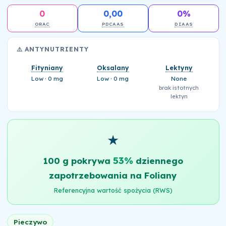
0
0,00
0%
ORAC
PDCAAS
DIAAS
⚠️ ANTYNUTRIENTY
Fityniany
Oksalany
Lektyny
Low · 0 mg
Low · 0 mg
None
brak istotnych
lektyn
★
53%
100 g pokrywa
dziennego
zapotrzebowania na Foliany
Referencyjna wartość spożycia (RWS)
Pieczywo