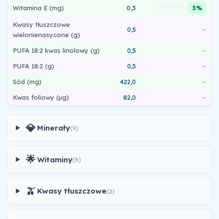
Witamina E (mg)
0,3
3%
Kwasy tłuszczowe
0,5
–
wielonienasycone (g)
PUFA 18:2 kwas linolowy (g)
0,5
–
PUFA 18:2 (g)
0,5
–
Sód (mg)
422,0
–
Kwas foliowy (µg)
82,0
–
💎
Minerały
(9)
🌟
Witaminy
(6)
🫒
Kwasy tłuszczowe
(2)