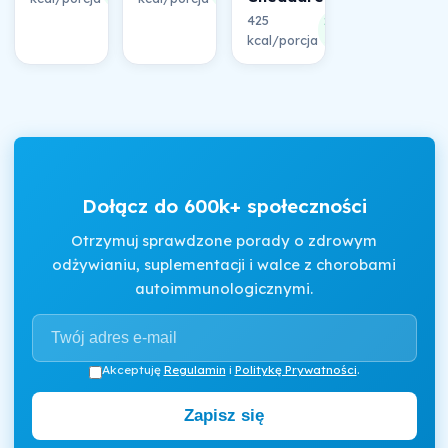
425
22%
kcal/porcja
składu
Dołącz do 600k+ społeczności
Otrzymuj sprawdzone porady o zdrowym
odżywianiu, suplementacji i walce z chorobami
autoimmunologicznymi.
Akceptuję
Regulamin
i
Politykę Prywatności
.
Zapisz się