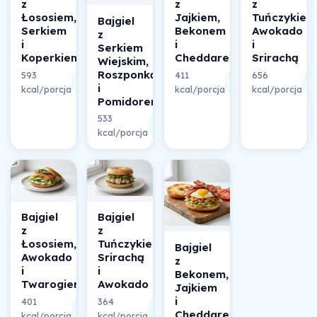
z
z
z
Łososiem,
Jajkiem,
Tuńczykiem
Bajgiel
Serkiem
Bekonem
Awokado
z
i
i
i
Serkiem
Koperkiem
Cheddarem
Srirachą
Wiejskim,
Roszponką
593
411
656
30%
26%
2
i
kcal/porcja
składu
kcal/porcja
składu
kcal/porcja
sk
Pomidorem
533
28%
kcal/porcja
składu
Bajgiel
Bajgiel
z
z
Łososiem,
Tuńczykiem,
Bajgiel
Awokado
Srirachą
z
i
i
Bekonem,
Twarogiem
Awokado
Jajkiem
i
401
364
23%
22%
Cheddarem
kcal/porcja
składu
kcal/porcja
składu