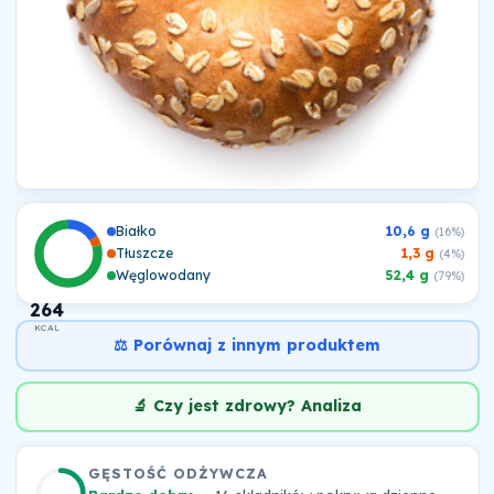
Białko
10,6 g
(16%)
Tłuszcze
1,3 g
(4%)
Węglowodany
52,4 g
(79%)
264
KCAL
⚖️ Porównaj z innym produktem
🔬 Czy jest zdrowy? Analiza
GĘSTOŚĆ ODŻYWCZA