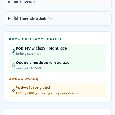
🍬
Cukry
(1)
📊
Inne składniki
(4)
KOMU POLECAMY · BAJGIEL
Kobiety w ciąży i planujące
🤰
foliany 53% RWS
Osoby z niedoborem żelaza
💪
żelazo 25% RWS
ZWRÓĆ UWAGĘ
Podwyższony sód
🧂
422 mg/100 g — uwaga przy nadciśnieniu