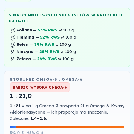
5 NAJCENNIEJSZYCH SKŁADNIKÓW W PRODUKCIE
BAJGIEL
🥇
Foliany
—
53% RWS
w 100 g
🥈
Tiamina
—
52% RWS
w 100 g
🥉
Selen
—
39% RWS
w 100 g
🏅
Niacyna
—
28% RWS
w 100 g
🏅
Żelazo
—
26% RWS
w 100 g
STOSUNEK OMEGA-3 : OMEGA-6
BARDZO WYSOKA OMEGA-6
1 : 21,0
1 : 21
= na 1 g Omega-3 przypada 21 g Omega-6. Kwasy
wielonienasycone — ich proporcja ma znaczenie.
Zalecane:
1:4–1:6
.
5% Ω-3 · 95% Ω-6