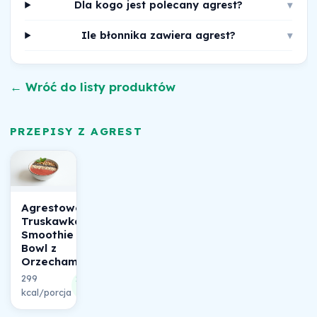
Dla kogo jest polecany agrest?
▾
Ile błonnika zawiera agrest?
▾
← Wróć do listy produktów
PRZEPISY Z AGREST
Agrestowo-
Truskawkowe
Smoothie
Bowl z
Orzechami
299
24%
kcal/porcja
składu