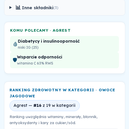
📊
Inne składniki
(3)
KOMU POLECAMY · AGREST
Diabetycy i insulinooporność
🩸
niski IG (25)
Wsparcie odporności
🛡️
witamina C 63% RWS
RANKING ZDROWOTNY W KATEGORII · OWOCE
JAGODOWE
Agrest —
#16
z 19 w kategorii
Ranking uwzględnia witaminy, minerały, błonnik,
antyoksydanty i kary za cukier/sód.