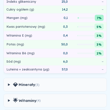
Indeks glikemiczny
25,0
–
Cukry ogółem (g)
14,2
–
Mangan (mg)
0,1
7%
Kwas pantotenowy (mg)
0,3
5%
Witamina E (mg)
0,4
3%
Potas (mg)
50,0
3%
Witamina B6 (mg)
0,0
2%
Sód (mg)
6,0
–
Luteina + zeaksantyna (µg)
57,0
–
💎
Minerały
(3)
🌟
Witaminy
(4)