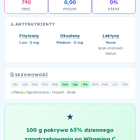
790
0,00
0%
ORAC
PDCAAS
DIAAS
⚠️ ANTYNUTRIENTY
Fityniany
Oksalany
Lektyny
Low · 0 mg
Medium · 0 mg
None
brak istotnych
lektyn
🗓️
SEZONOWOŚĆ
Sty
Lut
Mar
Kwi
Maj
Cze
Lip
Sie
Wrz
Paź
Lis
Gru
Pełna
Ograniczona
Import
Brak
★
63%
100 g pokrywa
dziennego
zapotrzebowania na Witamina C