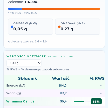
Zalecane:
1:4–1:6
.
15% Ω-3 · 85% Ω-6
OMEGA-3 (N-3)
OMEGA-6 (N-6)
0,05 g
0,27 g
zalecany zakres: 1:4 – 1:6
WARTOŚCI ODŻYWCZE
· PEŁNA LISTA USDA
% RWS = % dziennego zapotrzebowania
Składnik
Wartość
% RWS
Energia (kJ)
184,0
–
Woda (g)
83,7
–
Witamina C (mg) →
50,4
63%