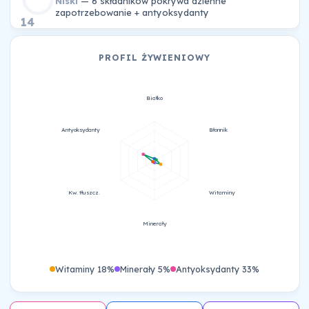
Niski
— 6 składników pokrywa dzienne
zapotrzebowanie + antyoksydanty
14
PROFIL ŻYWIENIOWY
Białko
Antyoksydanty
Błonnik
Kw. tłuszcz.
Witaminy
Minerały
Witaminy 18%
Minerały 5%
Antyoksydanty 33%