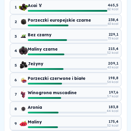
Acai 🏅
465,5
1
62 kcal
Porzeczki europejskie czarne
238,4
2
63 kcal
Bez czarny
229,1
3
73 kcal
Maliny czarne
215,4
4
52 kcal
Jeżyny
209,1
5
43 kcal
Porzeczki czerwone i białe
198,8
6
56 kcal
Winogrona muscadine
197,6
7
57 kcal
Aronia
183,8
8
44 kcal
Maliny
175,4
9
52 kcal