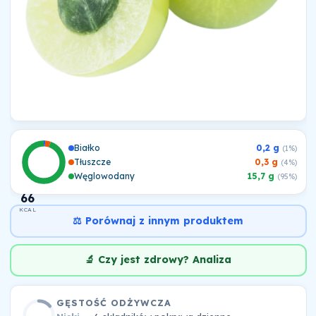
Białko
0,2 g
(1%)
Tłuszcze
0,3 g
(4%)
Węglowodany
15,7 g
(95%)
66
KCAL
⚖️ Porównaj z innym produktem
🔬 Czy jest zdrowy? Analiza
GĘSTOŚĆ ODŻYWCZA