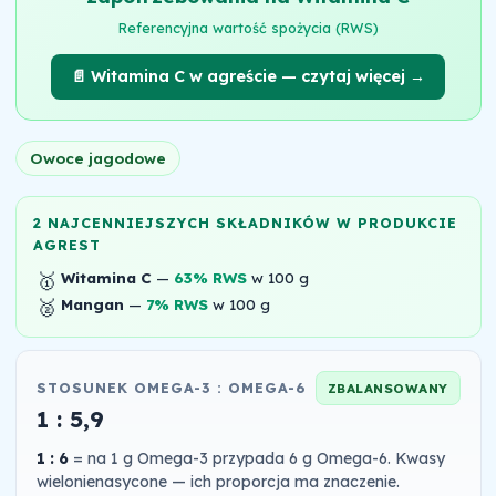
Referencyjna wartość spożycia (RWS)
📄 Witamina C w agreście — czytaj więcej →
Owoce jagodowe
2 NAJCENNIEJSZYCH SKŁADNIKÓW W PRODUKCIE
AGREST
🥇
Witamina C
—
63% RWS
w 100 g
🥈
Mangan
—
7% RWS
w 100 g
STOSUNEK OMEGA-3 : OMEGA-6
ZBALANSOWANY
1 : 5,9
1 : 6
= na 1 g Omega-3 przypada 6 g Omega-6. Kwasy
wielonienasycone — ich proporcja ma znaczenie.