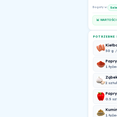
Bogaty w:
Sel
📊 WARTOŚCI
POTRZEBNE 
Kiełb
50 g
/
Papry
1 łyż
Ząbek
2 sztu
Papry
0.5 sz
Kumin
1 łyż