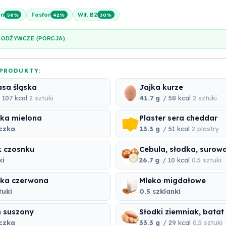
en
Fosfor
Wit. B2
58%
42%
30%
 ODŻYWCZE (PORCJA)
PRODUKTY:
asa śląska
Jajka kurze
 107 kcal
2 sztuki
41.7 g
/ 58 kcal
2 sztuki
ka mielona
Plaster sera cheddar
eczka
13.3 g
/ 51 kcal
2 plastry
 czosnku
Cebula, słodka, surow
ki
26.7 g
/ 10 kcal
0.5 sztuki
ka czerwona
Mleko migdałowe
tuki
0.5 szklanki
 suszony
Słodki ziemniak, batat
eczka
33.3 g
/ 29 kcal
0.5 sztuki