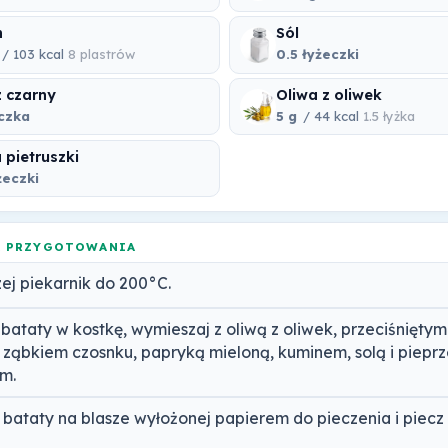
n
Sól
/ 103 kcal
8 plastrów
0.5 łyżeczki
z czarny
Oliwa z oliwek
eczka
5 g
/ 44 kcal
1.5 łyżka
 pietruszki
żeczki
A PRZYGOTOWANIA
ej piekarnik do 200°C.
 bataty w kostkę, wymieszaj z oliwą z oliwek, przeciśniętym
 ząbkiem czosnku, papryką mieloną, kuminem, solą i piepr
m.
 bataty na blasze wyłożonej papierem do pieczenia i piecz