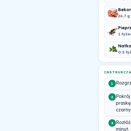
Beko
26.7 g
Piepr
1 łyż
Natka
0.5 ły
INSTRUKCJ
Rozgrz
1
Pokrój
2
praskę
czarny
Rozłóż
3
minut.