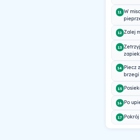
W misc
11
pieprz
Zalej 
12
Zetrzy
13
zapiek
Piecz 
14
brzegi
Posieka
15
Po upi
16
Pokrój
17