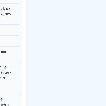
ut, aż
ik, aby
ieni.
ulę i
ę ząbek
nia.
kę
rnym.