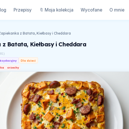
log
Przepisy
🔖 Moja kolekcja
Wycofane
O mnie
Zapiekanka z Batata, Kiełbasy i Cheddara
 z Batata, Kiełbasy i Cheddara
181
)
ksydacyjny
Dla dzieci
jka
orzechy