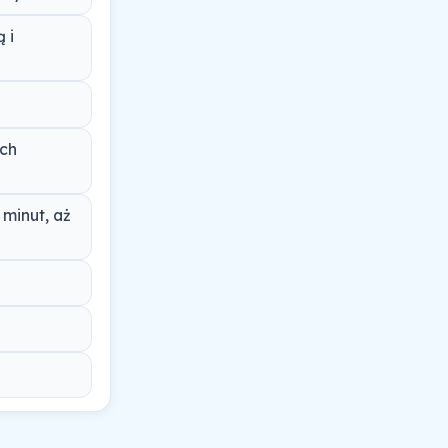
 i
zch
minut, aż