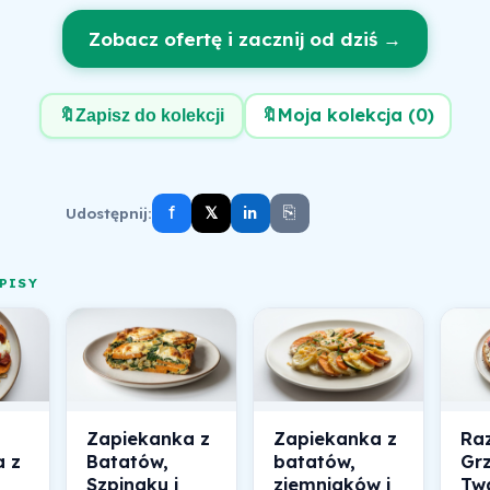
Zobacz ofertę i zacznij od dziś →
🔖
Moja kolekcja (
0
)
🔖
Zapisz do kolekcji
f
⎘
𝕏
Udostępnij:
in
PISY
Zapiekanka z
Zapiekanka z
Ra
a z
Batatów,
batatów,
Grz
Szpinaku i
ziemniaków i
Tw