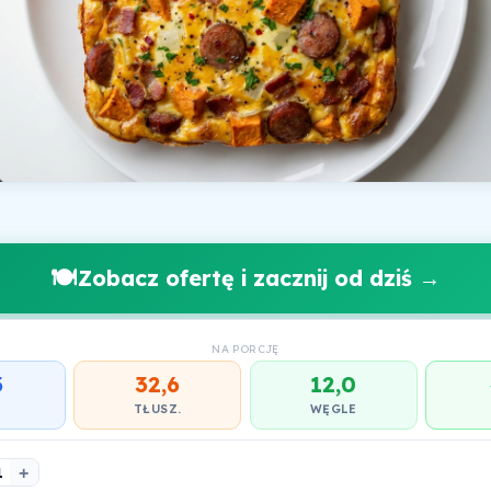
🍽️
Zobacz ofertę i zacznij od dziś →
NA PORCJĘ
3
32,6
12,0
.
TŁUSZ.
WĘGLE
1
+