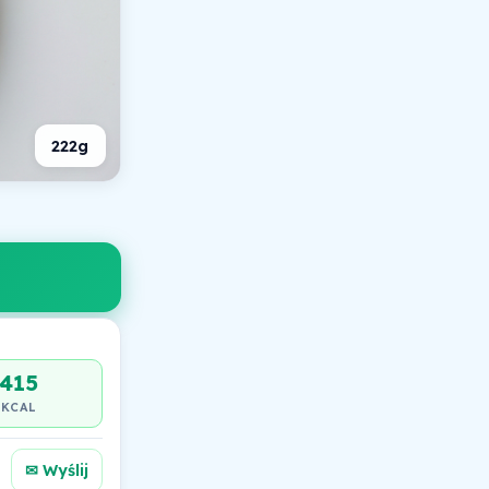
222g
415
KCAL
✉ Wyślij