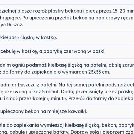
zielnej blasze rozłóż plastry bekonu i piecz przez 15-20 min
hrupiące. Po upieczeniu przełóż bekon na papierowy ręczn
yć tłuszcz.
 kiełbasę śląską w kostkę.
 cebulę w kostkę, a paprykę czerwoną w paski.
dnim ogniu podsmaż kiełbasę śląską na patelni, aż się zarum
ż do formy do zapiekania o wymiarach 23x33 cm.
nadmiar tłuszczu z patelni. Na tej samej patelni podsmaż ceb
ę czerwoną przez 5 minut. Dodaj przeciśnięty przez prask
u i smaż przez kolejną minutę. Przełóż do formy do zapieka
 upieczony bekon na mniejsze kawałki.
ie do zapiekania wymieszaj kiełbasę śląską, bekon, papry
ną, cebulę i upieczone bataty. Dopraw solą i pieprzem cza