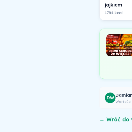
jajkiem
1784 kcal
Damian
DW
Wartości
← Wróć do 