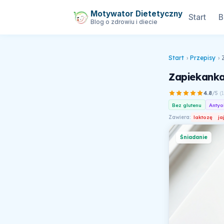
Motywator Dietetyczny
Start
B
Blog o zdrowiu i diecie
Start
›
Przepisy
›
Zapiekanka
4.8
/5
(
Bez glutenu
Antyo
Zawiera:
laktozę
ja
Śniadanie