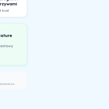
rzywami
9 kcal
Nature
zestawy
kładników.