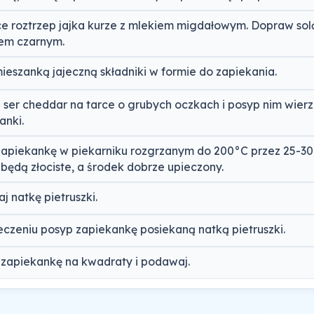
e roztrzep jajka kurze z mlekiem migdałowym. Dopraw solą
em czarnym.
mieszanką jajeczną składniki w formie do zapiekania.
j ser cheddar na tarce o grubych oczkach i posyp nim wier
anki.
zapiekankę w piekarniku rozgrzanym do 200°C przez 25-30 
 będą złociste, a środek dobrze upieczony.
j natkę pietruszki.
eczeniu posyp zapiekankę posiekaną natką pietruszki.
 zapiekankę na kwadraty i podawaj.