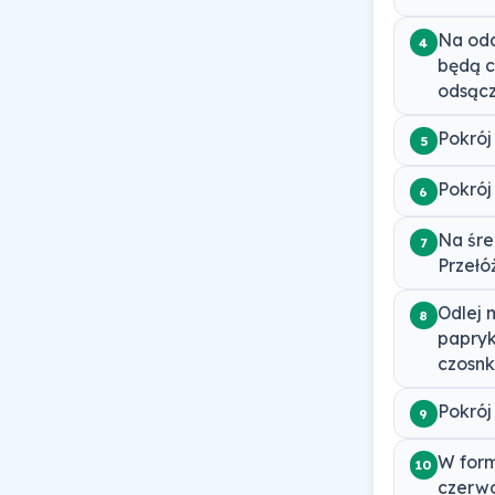
Na odd
4
będą c
odsącz
Pokrój
5
Pokrój
6
Na śre
7
Przełó
Odlej 
8
papryk
czosnk
Pokrój
9
W form
10
czerwo