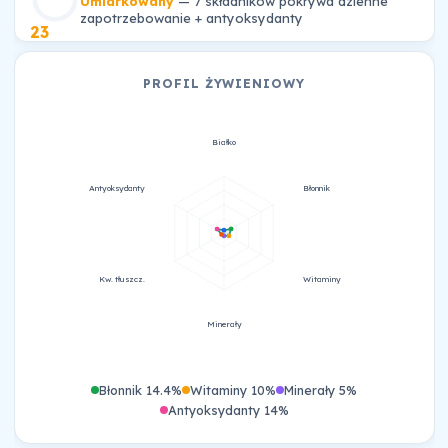
Umiarkowany
— 7 składników pokrywa dzienne
zapotrzebowanie + antyoksydanty
23
PROFIL ŻYWIENIOWY
Białko
Antyoksydanty
Błonnik
Kw. tłuszcz.
Witaminy
Minerały
Błonnik 14.4%
Witaminy 10%
Minerały 5%
Antyoksydanty 14%