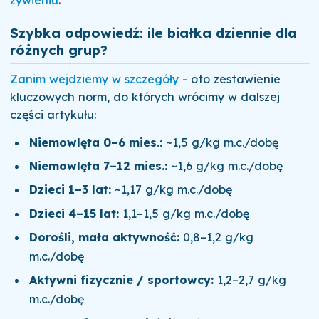
żywieniu
.
Szybka odpowiedź: ile białka dziennie dla
różnych grup?
Zanim wejdziemy w szczegóły
- oto zestawienie
kluczowych norm, do których wrócimy w dalszej
części artykułu:
Niemowlęta 0–6 mies.:
~1,5 g/kg m.c./dobę
Niemowlęta 7–12 mies.:
~1,6 g/kg m.c./dobę
Dzieci 1–3 lat:
~1,17 g/kg m.c./dobę
Dzieci 4–15 lat:
1,1–1,5 g/kg m.c./dobę
Dorośli, mała aktywność:
0,8–1,2 g/kg
m.c./dobę
Aktywni fizycznie / sportowcy:
1,2–2,7 g/kg
m.c./dobę