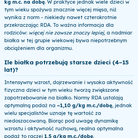
kg m.c. na dobę
. W praktyce jednak wiele dzieci w
tym wieku spożywa znacznie więcej mięsa, niż
wynika z norm - niekiedy nawet czterokrotnie
przekraczając RDA. To ważna informacja dla
rodziców:
więcej nie zawsze znaczy lepiej
, a nadmiar
białka w tej grupie wiekowej bywa niepotrzebnym
obciążeniem dla organizmu.
Ile białka potrzebują starsze dzieci (4–15
lat)?
Intensywny wzrost, dojrzewanie i wysoka aktywność
fizyczna dzieci w tym wieku tworzą zwiększone
zapotrzebowanie na białko. Normy RDA ustalają
optymalną podaż na
~1,10 g/kg m.c./dobę
, jednak
wielu specjalistów uznaje tę wartość za
niedoszacowaną. Biorąc pod uwagę dynamikę
wzrostu i aktywność ruchową, realna optymalna
podaż to raczej
1,5 g/kg m.c./dobę
.