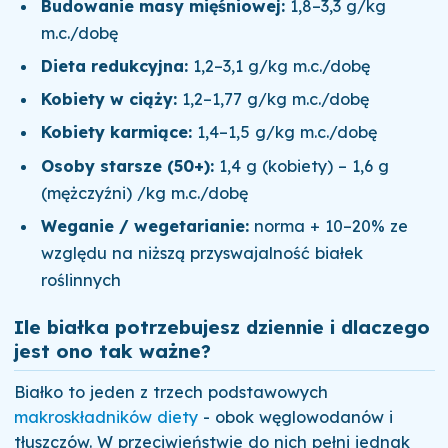
Budowanie masy mięśniowej:
1,8–3,3 g/kg
m.c./dobę
Dieta redukcyjna:
1,2–3,1 g/kg m.c./dobę
Kobiety w ciąży:
1,2–1,77 g/kg m.c./dobę
Kobiety karmiące:
1,4–1,5 g/kg m.c./dobę
Osoby starsze (50+):
1,4 g (kobiety) – 1,6 g
(mężczyźni) /kg m.c./dobę
Weganie / wegetarianie:
norma + 10–20% ze
względu na niższą przyswajalność białek
roślinnych
Ile białka potrzebujesz dziennie i dlaczego
jest ono tak ważne?
Białko to jeden z trzech podstawowych
makroskładników diety
- obok węglowodanów i
tłuszczów. W przeciwieństwie do nich pełni jednak