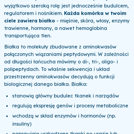
wyjątkowo szeroką rolę: jest jednocześnie budulcem,
regulatorem i nośnikiem.
Każda komórka w twoim
ciele zawiera białko
- mięśnie, skóra, włosy, enzymy
trawienne, hormony, a nawet hemoglobina
transportująca tlen.
Białka to molekuły zbudowane z aminokwasów
połączonych wiązaniami peptydowymi. W zależności
od długości łańcucha mówimy o di-, tri-, oligo- i
polipeptydach. To właśnie sekwencja i układ
przestrzenny aminokwasów decydują o funkcji
biologicznej danego białka. Białka:
stanowią główny budulec tkanek i narządów
regulują ekspresję genów i procesy metaboliczne
wchodzą w skład enzymów i hormonów (np.
insuliny)
naprawiają uszkodzone tkanki po urazie lub