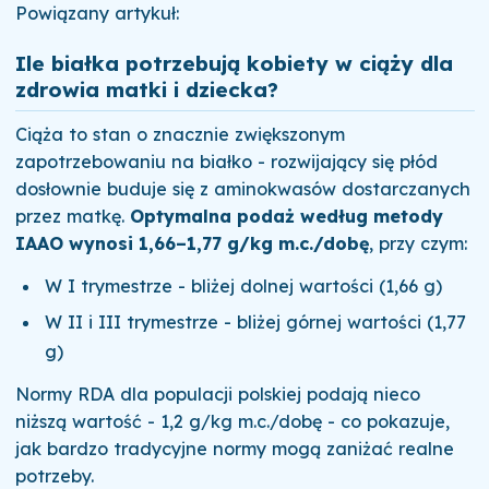
Powiązany artykuł:
Ile białka potrzebują kobiety w ciąży dla
zdrowia matki i dziecka?
Ciąża to stan o znacznie zwiększonym
zapotrzebowaniu na białko - rozwijający się płód
dosłownie buduje się z aminokwasów dostarczanych
przez matkę.
Optymalna podaż według metody
IAAO wynosi 1,66–1,77 g/kg m.c./dobę
, przy czym:
W I trymestrze - bliżej dolnej wartości (1,66 g)
W II i III trymestrze - bliżej górnej wartości (1,77
g)
Normy RDA dla populacji polskiej podają nieco
niższą wartość - 1,2 g/kg m.c./dobę - co pokazuje,
jak bardzo tradycyjne normy mogą zaniżać realne
potrzeby.