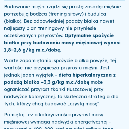
Budowanie mięśni rządzi się prostą zasadą: mięśnie
potrzebują bodźca (trening siłowy) i budulca
(białko). Bez odpowiedniej podaży białka nawet
najlepszy plan treningowy nie przyniesie
oczekiwanych przyrostów.
Optymalne spożycie
białka przy budowaniu masy mięśniowej wynosi
1,8–2,6 g/kg m.c./dobę.
Warte zapamiętania: spożycie białka powyżej tej
wartości nie przyspiesza przyrostu mięśni. Jest
jednak jeden wyjątek -
dieta hiperkaloryczna z
podażą białka ~3,3 g/kg m.c./dobę
może
ograniczać przyrost tkanki tłuszczowej przy
nadwyżce kalorycznej. To skuteczna strategia dla
tych, którzy chcą budować „czystą masę".
Pamiętaj też o kaloryczności: przyrost masy
mięśniowej wymaga nadwyżki energetycznej -
zazwyczaj o 400–800 kcal powyżej całkowitego