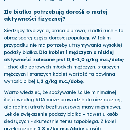
Ile białka potrzebują dorośli o małej
aktywności fizycznej?
Siedzący tryb życia, praca biurowa, rzadki ruch - to
obraz sporej części dorosłej populacji. W takim
przypadku nie ma potrzeby utrzymywania wysokiej
podaży białka.
Dla kobiet i mężczyzn o niskiej
aktywności zalecane jest 0,8–1,0 g/kg m.c./dobę
- choć dla zdrowych młodych mężczyzn, starszych
mężczyzn i starszych kobiet wartość ta powinna
wynosić bliżej
1,2 g/kg m.c./dobę
.
Warto wiedzieć, że spożywanie ściśle minimalnej
ilości według RDA może prowadzić do nieznacznej,
ale realnej utraty beztłuszczowej masy mięśniowej.
Lekkie zwiększenie podaży białka - nawet u osób
siedzących - skutecznie temu zapobiega. Z kolei
przekraczanie
1,8 g/kg m.c./dobę
u osób