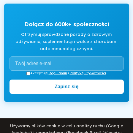
Dołącz do 600k+ społeczności
Otrzymuj sprawdzone porady o zdrowym
odżywianiu, suplementacji i walce z chorobami
autoimmunologicznymi.
Akceptuję
Regulamin
i
Politykę Prywatności
.
Zapisz się
Motywator Dietetyczny
Używamy plików cookie w celu analizy ruchu (Google
© 2026 Damian Wiatrowski. Wszelkie prawa zastrzeżone.
Analytics) i remarketingu (Facebook Pixel). Więcej w