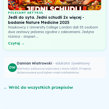
POLECANY ARTYKUŁ
Jedli do syta. Jedni schudli 2x więcej -
badanie Nature Medicine 2025
Naukowcy z University College London dali 55 osobom
dwa zestawy jedzenia zgodne z zaleceniami. Jedyna
różnica - stopień …
Czytaj →
Damian Wiatrowski
- edukator żywieniowy
DW
Wartości odżywcze wyliczane z bazy USDA. Przepisy
zbilansowane pod kątem makroskładników.
← Wróć do wszystkich przepisów