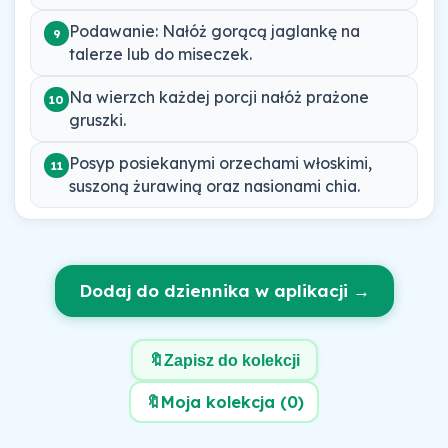
Podawanie: Nałóż gorącą jaglankę na
9
talerze lub do miseczek.
Na wierzch każdej porcji nałóż prażone
10
gruszki.
Posyp posiekanymi orzechami włoskimi,
11
suszoną żurawiną oraz nasionami chia.
Dodaj do dziennika w aplikacji →
🔖
Zapisz do kolekcji
🔖
Moja kolekcja (
0
)