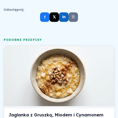
Udostępnij:
⎘
f
𝕏
in
PODOBNE PRZEPISY
Jaglanka z Gruszką, Miodem i Cynamonem