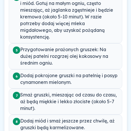
i miód. Gotuj na małym ogniu, często
mieszając, aż jaglanka zgęstnieje i będzie
kremowa (około 5-10 minut). W razie
potrzeby dodaj więcej mleka
migdałowego, aby uzyskać pożądaną
konsystencję.
Przygotowanie prażonych gruszek: Na
5
dużej patelni rozgrzej olej kokosowy na
średnim ogniu.
Dodaj pokrojone gruszki na patelnię i posyp
6
cynamonem mielonym.
Smaż gruszki, mieszając od czasu do czasu,
7
aż będą miękkie i lekko złociste (około 5-7
minut).
Dodaj miód i smaż jeszcze przez chwilę, aż
8
gruszki będą karmelizowane.