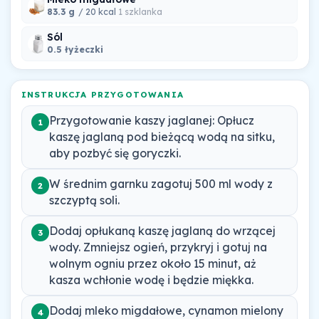
83.3 g
/ 20 kcal
1 szklanka
Sól
0.5 łyżeczki
INSTRUKCJA PRZYGOTOWANIA
Przygotowanie kaszy jaglanej: Opłucz
1
kaszę jaglaną pod bieżącą wodą na sitku,
aby pozbyć się goryczki.
W średnim garnku zagotuj 500 ml wody z
2
szczyptą soli.
Dodaj opłukaną kaszę jaglaną do wrzącej
3
wody. Zmniejsz ogień, przykryj i gotuj na
wolnym ogniu przez około 15 minut, aż
kasza wchłonie wodę i będzie miękka.
Dodaj mleko migdałowe, cynamon mielony
4