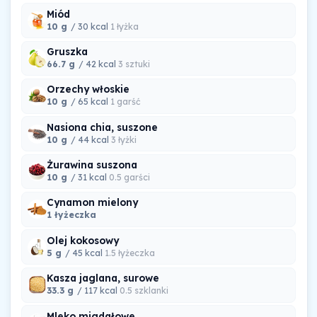
Miód
10 g
/ 30 kcal
1 łyżka
Gruszka
66.7 g
/ 42 kcal
3 sztuki
Orzechy włoskie
10 g
/ 65 kcal
1 garść
Nasiona chia, suszone
10 g
/ 44 kcal
3 łyżki
Żurawina suszona
10 g
/ 31 kcal
0.5 garści
Cynamon mielony
1 łyżeczka
Olej kokosowy
5 g
/ 45 kcal
1.5 łyżeczka
Kasza jaglana, surowe
33.3 g
/ 117 kcal
0.5 szklanki
Mleko migdałowe