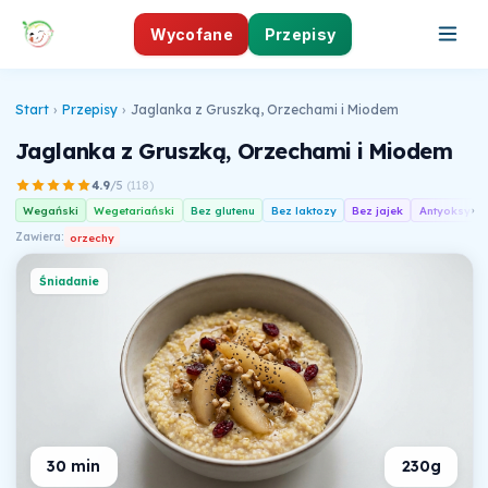
Wycofane
Przepisy
Start
›
Przepisy
›
Jaglanka z Gruszką, Orzechami i Miodem
Jaglanka z Gruszką, Orzechami i Miodem
4.9
/5
(
118
)
Wegański
Wegetariański
Bez glutenu
Bez laktozy
Bez jajek
Antyoksyda
›
Zawiera:
orzechy
Śniadanie
30 min
230g