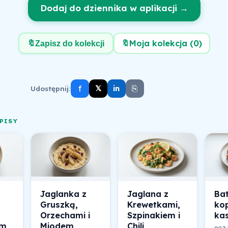
Dodaj do dziennika w aplikacji →
🔖
Moja kolekcja (
0
)
🔖
Zapisz do kolekcji
f
⎘
𝕏
Udostępnij:
in
PISY
Jaglanka z
Jaglana z
Ba
Gruszką,
Krewetkami,
ko
Orzechami i
Szpinakiem i
kas
em
Miodem
Chili