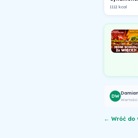
1112 kcal
Damian
DW
Wartości
← Wróć do 