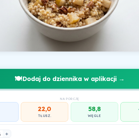
🍽️
Dodaj do dziennika w aplikacji →
NA PORCJĘ
22,0
58,8
.
TŁUSZ.
WĘGLE
1
+