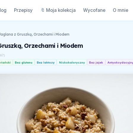
log
Przepisy
🔖 Moja kolekcja
Wycofane
O mnie
Jaglana z Gruszką, Orzechami i Miodem
Gruszką, Orzechami i Miodem
167
)
riański
Bez glutenu
Bez laktozy
Niskokaloryczny
Bez jajek
Antyoksydacyjn