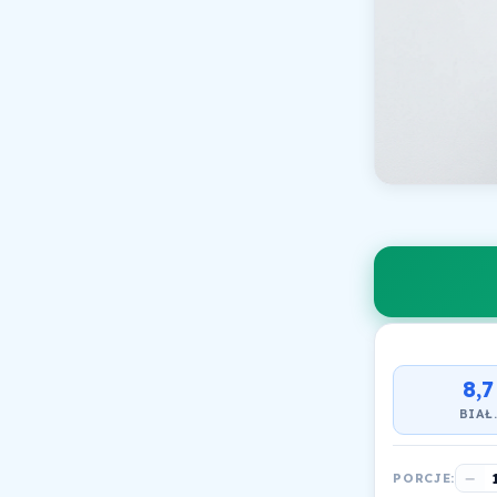
8,7
BIAŁ
−
PORCJE: