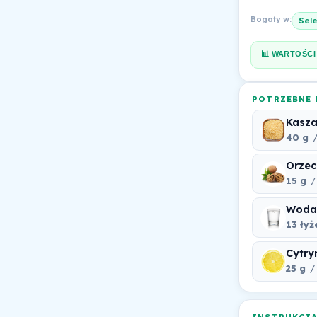
Bogaty w:
Sel
📊 WARTOŚCI
POTRZEBNE 
Kasza
40 g
/
Orzec
15 g
/
Woda
13 łyż
Cytry
25 g
/ 
INSTRUKCJ