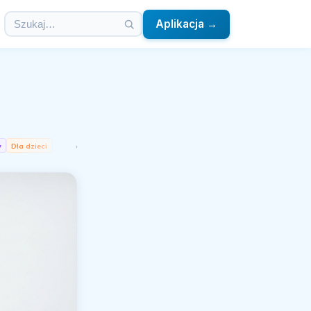
Aplikacja →
y
Dla dzieci
›