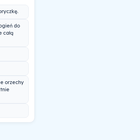
oryczkę.
ogień do
e całą
ne orzechy
tnie