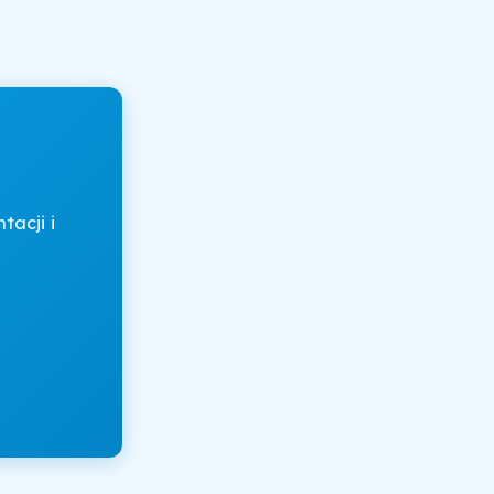
acji i