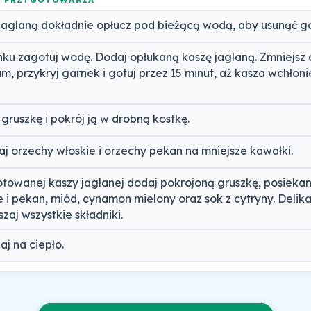
jaglaną dokładnie opłucz pod bieżącą wodą, aby usunąć g
ku zagotuj wodę. Dodaj opłukaną kaszę jaglaną. Zmniejsz 
m, przykryj garnek i gotuj przez 15 minut, aż kasza wchłoni
 gruszkę i pokrój ją w drobną kostkę.
aj orzechy włoskie i orzechy pekan na mniejsze kawałki.
towanej kaszy jaglanej dodaj pokrojoną gruszkę, posieka
e i pekan, miód, cynamon mielony oraz sok z cytryny. Delika
zaj wszystkie składniki.
j na ciepło.