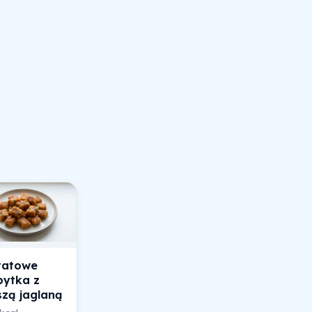
tatowe
pytka z
zą jaglaną