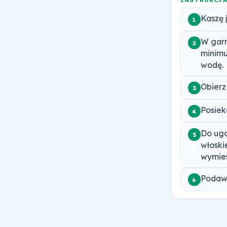
Kaszę 
1
W garn
2
minimu
wodę.
Obierz
3
Posiek
4
Do ugo
5
włoski
wymies
Podawa
6