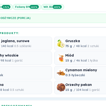
en
Foliany B9
Wit. B1
171%
120%
105%
 ODŻYWCZE (PORCJA)
PRODUKTY:
 jaglana, surowe
Gruszka
 140 kcal
0.5 szklanki
75 g
/ 48 kcal
2 sztuki
hy włoskie
Miód
 98 kcal
1 garść
15 g
/ 46 kcal
1 łyżka
Cynamon mielony
ek
0.5 łyżeczki
na
Orzechy pekan
8 kcal
0.5 sztuki
15 g
/ 104 kcal
1 garść
A PRZYGOTOWANIA