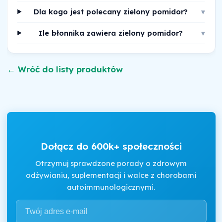
Dla kogo jest polecany zielony pomidor?
▾
Ile błonnika zawiera zielony pomidor?
▾
← Wróć do listy produktów
Dołącz do 600k+ społeczności
Otrzymuj sprawdzone porady o zdrowym
odżywianiu, suplementacji i walce z chorobami
autoimmunologicznymi.