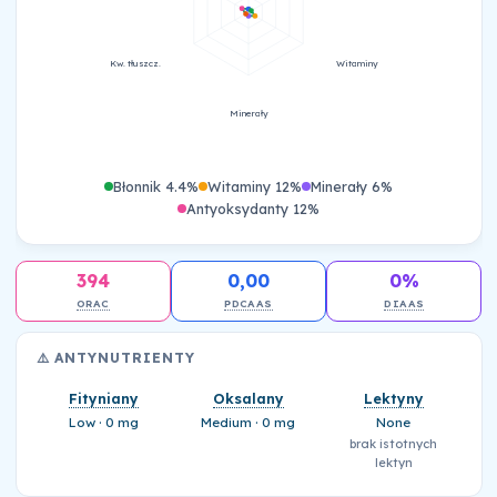
Kw. tłuszcz.
Witaminy
Minerały
Błonnik 4.4%
Witaminy 12%
Minerały 6%
Antyoksydanty 12%
394
0,00
0%
ORAC
PDCAAS
DIAAS
⚠️ ANTYNUTRIENTY
Fityniany
Oksalany
Lektyny
Low · 0 mg
Medium · 0 mg
None
brak istotnych
lektyn