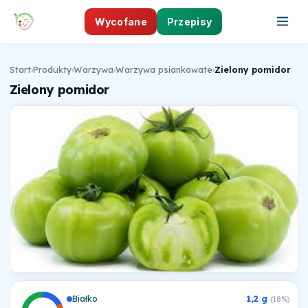
Wycofane
Przepisy
Start
›
Produkty
›
Warzywa
›
Warzywa psiankowate
›
Zielony pomidor
Zielony pomidor
Białko
1,2 g
(18%)