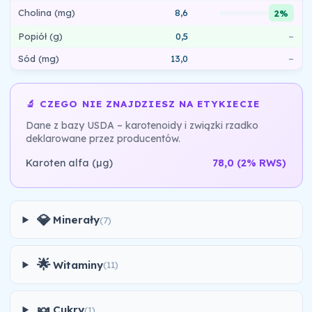
Cholina (mg)
8,6
2%
Popiół (g)
0,5
–
Sód (mg)
13,0
–
🔬 CZEGO NIE ZNAJDZIESZ NA ETYKIECIE
Dane z bazy USDA – karotenoidy i związki rzadko
deklarowane przez producentów.
Karoten alfa (µg)
78,0
(2% RWS)
💎
Minerały
(7)
🌟
Witaminy
(11)
🍬
Cukry
(1)