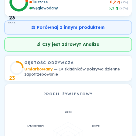
Tłuszcze
0,2 g
(7%)
Węglowodany
5,1 g
(76%)
23
KCAL
⚖️ Porównaj z innym produktem
🔬 Czy jest zdrowy? Analiza
GĘSTOŚĆ ODŻYWCZA
Umiarkowany
— 19 składników pokrywa dzienne
zapotrzebowanie
23
PROFIL ŻYWIENIOWY
Białko
Antyoksydanty
Błonnik