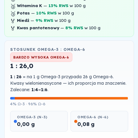
🥈
Witamina K
—
13% RWS
w 100 g
🥉
Potas
—
10% RWS
w 100 g
🏅
Miedź
—
9% RWS
w 100 g
🏅
Kwas pantotenowy
—
8% RWS
w 100 g
STOSUNEK OMEGA-3 : OMEGA-6
BARDZO WYSOKA OMEGA-6
1 : 26,0
1 : 26
= na 1 g Omega-3 przypada 26 g Omega-6.
Kwasy wielonienasycone — ich proporcja ma znaczenie.
Zalecane:
1:4–1:6
.
4% Ω-3 · 96% Ω-6
OMEGA-3 (N-3)
OMEGA-6 (N-6)
0,00 g
0,08 g