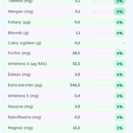
Tiamina (mg)
0,1
5%
Mangan (mg)
0,1
5%
Foliany (µg)
9,0
5%
Błonnik (g)
1,1
4%
Cukry ogółem (g)
4,0
–
Fosfor (mg)
28,0
4%
Witamina A (µg RAE)
32,0
4%
Żelazo (mg)
0,5
4%
Beta-karoten (µg)
346,0
4%
Witamina E (mg)
0,4
3%
Niacyna (mg)
0,5
3%
Ryboflawina (mg)
0,0
3%
Magnez (mg)
10,0
3%