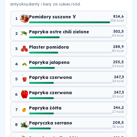
antyoksydanty i kary za cukier/sód.
Pomidory suszone 🏅
814,6
1
258 kcal
Papryka ostre chili zielone
302,5
2
40 kcal
Plaster pomidora
288,9
3
82 kcal
Papryka jalapeno
255,5
4
29 kcal
Papryka czerwona
247,3
5
26 kcal
Papryka czerwona
247,3
6
26 kcal
Papryka żółta
246,2
7
27 kcal
Papryczka serrano
208,5
8
32 kcal