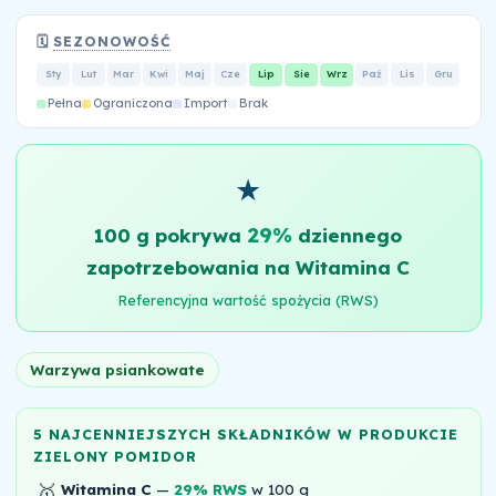
🗓️
SEZONOWOŚĆ
Sty
Lut
Mar
Kwi
Maj
Cze
Lip
Sie
Wrz
Paź
Lis
Gru
Pełna
Ograniczona
Import
Brak
★
29%
100 g pokrywa
dziennego
zapotrzebowania na Witamina C
Referencyjna wartość spożycia (RWS)
Warzywa psiankowate
5 NAJCENNIEJSZYCH SKŁADNIKÓW W PRODUKCIE
ZIELONY POMIDOR
🥇
Witamina C
—
29% RWS
w 100 g