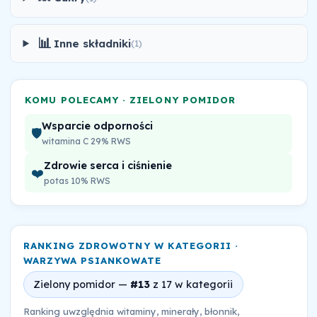
📊
Inne składniki
(1)
KOMU POLECAMY · ZIELONY POMIDOR
Wsparcie odporności
🛡️
witamina C 29% RWS
Zdrowie serca i ciśnienie
❤️
potas 10% RWS
RANKING ZDROWOTNY W KATEGORII ·
WARZYWA PSIANKOWATE
Zielony pomidor —
#13
z 17 w kategorii
Ranking uwzględnia witaminy, minerały, błonnik,