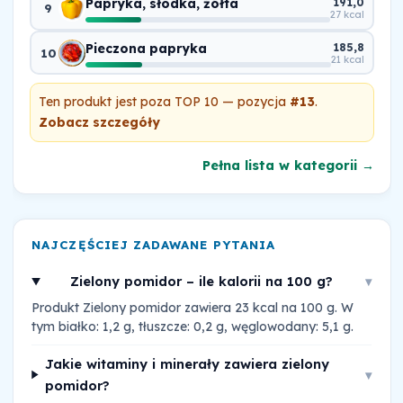
Papryka, słodka, żółta
191,0
9
27 kcal
Pieczona papryka
185,8
10
21 kcal
Ten produkt jest poza TOP 10 — pozycja
#13
.
Zobacz szczegóły
Pełna lista w kategorii →
NAJCZĘŚCIEJ ZADAWANE PYTANIA
Zielony pomidor – ile kalorii na 100 g?
▾
Produkt Zielony pomidor zawiera 23 kcal na 100 g. W
tym białko: 1,2 g, tłuszcze: 0,2 g, węglowodany: 5,1 g.
Jakie witaminy i minerały zawiera zielony
▾
pomidor?