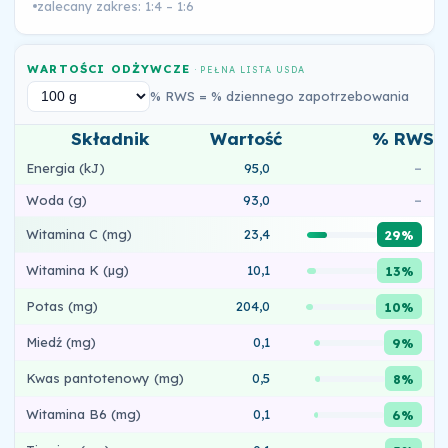
zalecany zakres: 1:4 – 1:6
WARTOŚCI ODŻYWCZE
· PEŁNA LISTA USDA
% RWS = % dziennego zapotrzebowania
Składnik
Wartość
% RWS
Energia (kJ)
95,0
–
Woda (g)
93,0
–
Witamina C (mg)
23,4
29%
Witamina K (µg)
10,1
13%
Potas (mg)
204,0
10%
Miedź (mg)
0,1
9%
Kwas pantotenowy (mg)
0,5
8%
Witamina B6 (mg)
0,1
6%