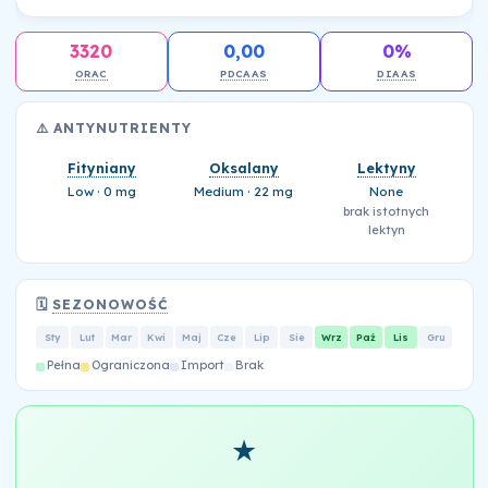
3320
0,00
0%
ORAC
PDCAAS
DIAAS
⚠️ ANTYNUTRIENTY
Fityniany
Oksalany
Lektyny
Low · 0 mg
Medium · 22 mg
None
brak istotnych
lektyn
🗓️
SEZONOWOŚĆ
Sty
Lut
Mar
Kwi
Maj
Cze
Lip
Sie
Wrz
Paź
Lis
Gru
Pełna
Ograniczona
Import
Brak
★