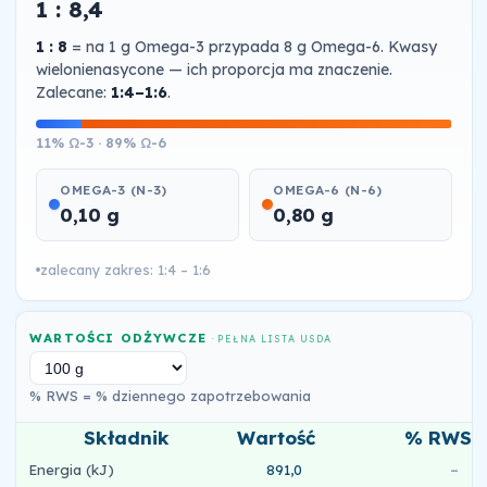
1 : 8,4
1 : 8
= na 1 g Omega-3 przypada 8 g Omega-6. Kwasy
wielonienasycone — ich proporcja ma znaczenie.
Zalecane:
1:4–1:6
.
11% Ω-3 · 89% Ω-6
OMEGA-3 (N-3)
OMEGA-6 (N-6)
0,10 g
0,80 g
zalecany zakres: 1:4 – 1:6
WARTOŚCI ODŻYWCZE
· PEŁNA LISTA USDA
% RWS = % dziennego zapotrzebowania
Składnik
Wartość
% RWS
Energia (kJ)
891,0
–