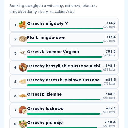
Ranking uwzględnia witaminy, minerały, błonnik,
antyoksydanty i kary za cukier/sód.
Orzechy migdały 🏅
714,2
1
579 kcal
Płatki migdałowe
713,4
2
579 kcal
Orzeszki ziemne Virginia
701,5
3
563 kcal
Orzechy brazylijskie suszone nieblanszowane
698,8
4
659 kcal
Orzechy orzeszki piniowe suszone
689,3
5
673 kcal
Orzeszki ziemne
688,9
6
567 kcal
Orzechy laskowe
687,6
7
628 kcal
Orzechy pistacje
660,4
8
560 kcal