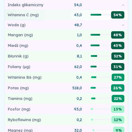
Indeks glikemiczny
54,0
–
Witamina C (mg)
43,0
54%
Woda (g)
48,7
–
Mangan (mg)
1,0
48%
Miedź (mg)
0,4
45%
Błonnik (g)
8,1
32%
Foliany (µg)
62,0
31%
Witamina B6 (mg)
0,4
27%
Potas (mg)
518,0
26%
Tiamina (mg)
0,2
22%
Fosfor (mg)
93,0
13%
Ryboflawina (mg)
0,2
12%
Magnez (mg)
32,0
9%