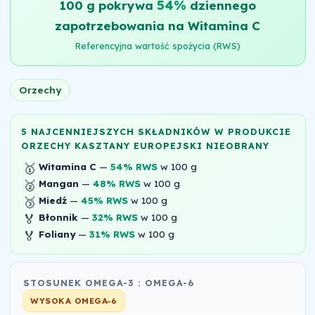
54%
100 g pokrywa
dziennego
zapotrzebowania na Witamina C
Referencyjna wartość spożycia (RWS)
Orzechy
5 NAJCENNIEJSZYCH SKŁADNIKÓW W PRODUKCIE
ORZECHY KASZTANY EUROPEJSKI NIEOBRANY
🥇
Witamina C
—
54% RWS
w 100 g
🥈
Mangan
—
48% RWS
w 100 g
🥉
Miedź
—
45% RWS
w 100 g
🏅
Błonnik
—
32% RWS
w 100 g
🏅
Foliany
—
31% RWS
w 100 g
STOSUNEK OMEGA-3 : OMEGA-6
WYSOKA OMEGA-6