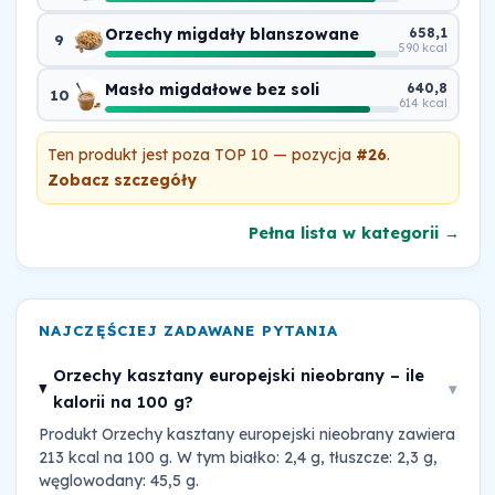
Orzechy migdały blanszowane
658,1
9
590 kcal
Masło migdałowe bez soli
640,8
10
614 kcal
Ten produkt jest poza TOP 10 — pozycja
#26
.
Zobacz szczegóły
Pełna lista w kategorii →
NAJCZĘŚCIEJ ZADAWANE PYTANIA
Orzechy kasztany europejski nieobrany – ile
▾
kalorii na 100 g?
Produkt Orzechy kasztany europejski nieobrany zawiera
213 kcal na 100 g. W tym białko: 2,4 g, tłuszcze: 2,3 g,
węglowodany: 45,5 g.