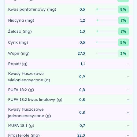
Kwas pantotenowy (mg)
0,5
8%
Niacyna (mg)
1,2
7%
Żelazo (mg)
1,0
7%
Cynk (mg)
0,5
5%
Wapń (mg)
27,0
3%
Popiół (g)
1,1
–
Kwasy tłuszczowe
0,9
–
wielonienasycone (g)
PUFA 18:2 (g)
0,8
–
PUFA 18:2 kwas linolowy (g)
0,8
–
Kwasy tłuszczowe
0,8
–
jednonienasycone (g)
MUFA 18:1 (g)
0,7
–
Fitosterole (mg)
22,0
–