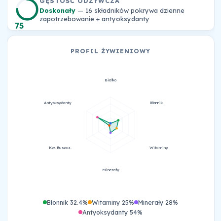
GĘSTOŚĆ ODŻYWCZA
Doskonały
— 16 składników pokrywa dzienne
zapotrzebowanie + antyoksydanty
75
PROFIL ŻYWIENIOWY
Białko
Antyoksydanty
Błonnik
Kw. tłuszcz.
Witaminy
Minerały
Błonnik 32.4%
Witaminy 25%
Minerały 28%
Antyoksydanty 54%