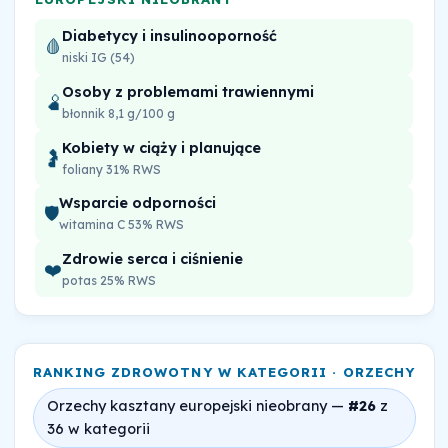
Diabetycy i insulinooporność
🩸
niski IG (54)
Osoby z problemami trawiennymi
🫄
błonnik 8,1 g/100 g
Kobiety w ciąży i planujące
🤰
foliany 31% RWS
Wsparcie odporności
🛡️
witamina C 53% RWS
Zdrowie serca i ciśnienie
❤️
potas 25% RWS
RANKING ZDROWOTNY W KATEGORII · ORZECHY
Orzechy kasztany europejski nieobrany —
#26
z
36 w kategorii