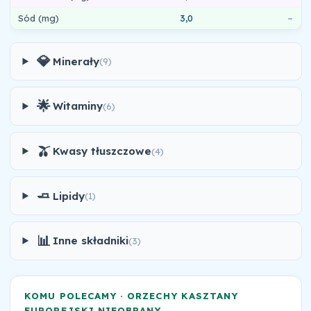
Sód (mg)
3,0
–
💎
Minerały
(9)
🌟
Witaminy
(6)
🫒
Kwasy tłuszczowe
(4)
🧈
Lipidy
(1)
📊
Inne składniki
(3)
KOMU POLECAMY · ORZECHY KASZTANY
EUROPEJSKI NIEOBRANY