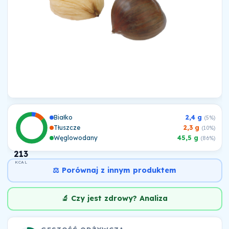
Białko
2,4 g
(5%)
Tłuszcze
2,3 g
(10%)
Węglowodany
45,5 g
(86%)
213
KCAL
⚖️ Porównaj z innym produktem
🔬 Czy jest zdrowy? Analiza