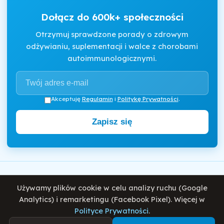
Dołącz do 600k+ społeczności
Otrzymuj sprawdzone porady o zdrowym
odżywianiu, suplementacji i walce z chorobami
autoimmunologicznymi.
Akceptuję
Regulamin
i
Politykę Prywatności
.
Zapisz się
Motywator Dietetyczny
Używamy plików cookie w celu analizy ruchu (Google
© 2026 Damian Wiatrowski. Wszelkie prawa zastrzeżone.
Analytics) i remarketingu (Facebook Pixel). Więcej w
Polityce Prywatności
.