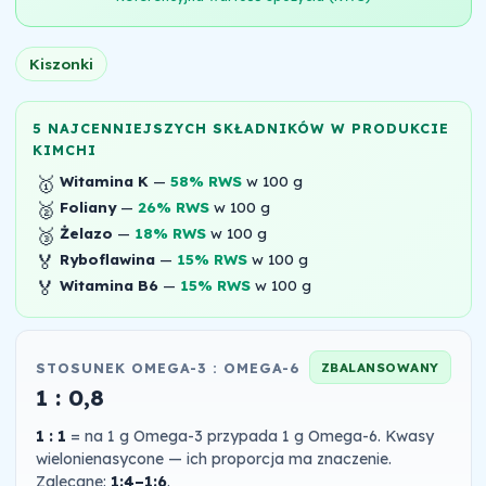
Kiszonki
5 NAJCENNIEJSZYCH SKŁADNIKÓW W PRODUKCIE
KIMCHI
🥇
Witamina K
—
58% RWS
w 100 g
🥈
Foliany
—
26% RWS
w 100 g
🥉
Żelazo
—
18% RWS
w 100 g
🏅
Ryboflawina
—
15% RWS
w 100 g
🏅
Witamina B6
—
15% RWS
w 100 g
STOSUNEK OMEGA-3 : OMEGA-6
ZBALANSOWANY
1 : 0,8
1 : 1
= na 1 g Omega-3 przypada 1 g Omega-6. Kwasy
wielonienasycone — ich proporcja ma znaczenie.
Zalecane:
1:4–1:6
.