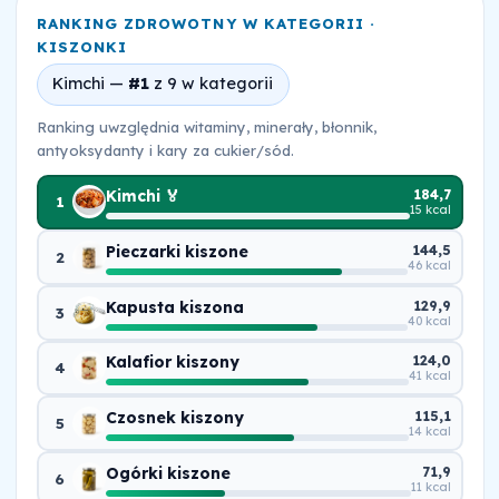
RANKING ZDROWOTNY W KATEGORII ·
KISZONKI
Kimchi —
#1
z 9 w kategorii
Ranking uwzględnia witaminy, minerały, błonnik,
antyoksydanty i kary za cukier/sód.
Kimchi 🏅
184,7
1
15 kcal
Pieczarki kiszone
144,5
2
46 kcal
Kapusta kiszona
129,9
3
40 kcal
Kalafior kiszony
124,0
4
41 kcal
Czosnek kiszony
115,1
5
14 kcal
Ogórki kiszone
71,9
6
11 kcal