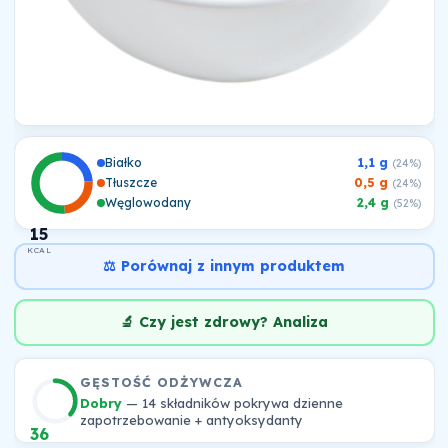
Białko
1,1 g
(24%)
Tłuszcze
0,5 g
(24%)
Węglowodany
2,4 g
(52%)
15
KCAL
⚖️ Porównaj z innym produktem
🔬 Czy jest zdrowy? Analiza
GĘSTOŚĆ ODŻYWCZA
Dobry
— 14 składników pokrywa dzienne
zapotrzebowanie + antyoksydanty
36