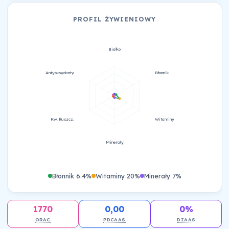
PROFIL ŻYWIENIOWY
Białko
Antyoksydanty
Błonnik
Kw. tłuszcz.
Witaminy
Minerały
Błonnik 6.4%
Witaminy 20%
Minerały 7%
1770
0,00
0%
ORAC
PDCAAS
DIAAS