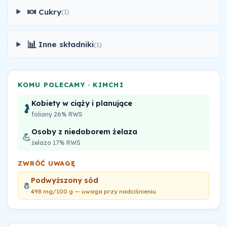
🍬
Cukry
(1)
📊
Inne składniki
(1)
KOMU POLECAMY · KIMCHI
Kobiety w ciąży i planujące
🤰
foliany 26% RWS
Osoby z niedoborem żelaza
💪
żelazo 17% RWS
ZWRÓĆ UWAGĘ
Podwyższony sód
🧂
498 mg/100 g — uwaga przy nadciśnieniu