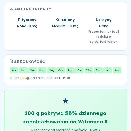
⚠️ ANTYNUTRIENTY
Fityniany
Oksalany
Lektyny
None · 0 mg
Medium · 10 mg
None
Proces fermentacji
redukuje
zawartość lektyn.
🗓️
SEZONOWOŚĆ
Sty
Lut
Mar
Kwi
Maj
Cze
Lip
Sie
Wrz
Paź
Lis
Gru
Pełna
Ograniczona
Import
Brak
★
58%
100 g pokrywa
dziennego
zapotrzebowania na Witamina K
Referencyjna wartość spożycia (RWS)