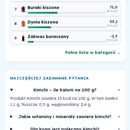
Buraki kiszone
71,0
7
65 kcal
Dynia kiszona
55,1
8
14 kcal
Zakwas buraczany
-2,9
9
22 kcal
Pełna lista w kategorii →
NAJCZĘŚCIEJ ZADAWANE PYTANIA
Kimchi – ile kalorii na 100 g?
▾
Produkt Kimchi zawiera 15 kcal na 100 g. W tym białko:
1,1 g, tłuszcze: 0,5 g, węglowodany: 2,4 g.
Jakie witaminy i minerały zawiera kimchi?
▾
Dla kogo jest polecany kimchi?
▾