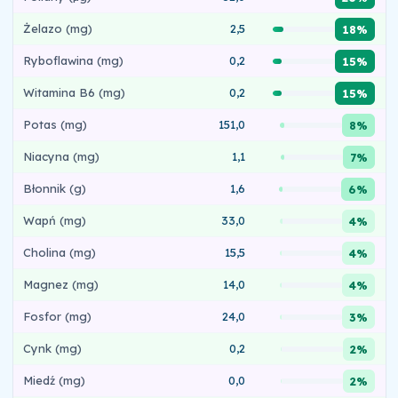
Żelazo (mg)
2,5
18%
Ryboflawina (mg)
0,2
15%
Witamina B6 (mg)
0,2
15%
Potas (mg)
151,0
8%
Niacyna (mg)
1,1
7%
Błonnik (g)
1,6
6%
Wapń (mg)
33,0
4%
Cholina (mg)
15,5
4%
Magnez (mg)
14,0
4%
Fosfor (mg)
24,0
3%
Cynk (mg)
0,2
2%
Miedź (mg)
0,0
2%