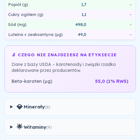
Popiół (g)
1,7
–
Cukry ogółem (g)
1,1
–
Sód (mg)
498,0
–
Luteina + zeaksantyna (µg)
49,0
–
🔬 CZEGO NIE ZNAJDZIESZ NA ETYKIECIE
Dane z bazy USDA – karotenoidy i związki rzadko
deklarowane przez producentów.
Beta-karoten (µg)
55,0
(1% RWS)
💎
Minerały
(8)
🌟
Witaminy
(6)