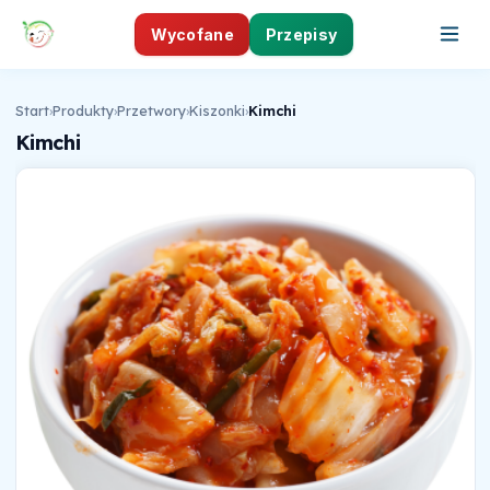
Wycofane
Przepisy
Start
›
Produkty
›
Przetwory
›
Kiszonki
›
Kimchi
Kimchi