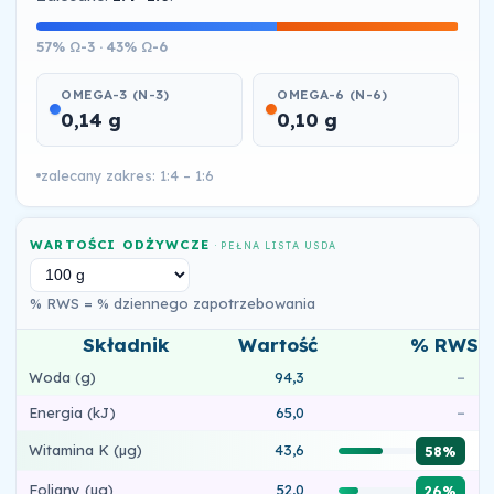
57% Ω-3 · 43% Ω-6
OMEGA-3 (N-3)
OMEGA-6 (N-6)
0,14 g
0,10 g
zalecany zakres: 1:4 – 1:6
WARTOŚCI ODŻYWCZE
· PEŁNA LISTA USDA
% RWS = % dziennego zapotrzebowania
Składnik
Wartość
% RWS
Woda (g)
94,3
–
Energia (kJ)
65,0
–
Witamina K (µg)
43,6
58%
Foliany (µg)
52,0
26%