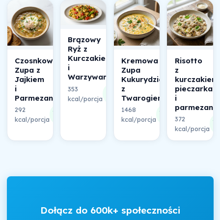
Brązowy
Ryż z
Kurczakiem
Czosnkowa
Kremowa
Risotto
i
Zupa z
Zupa
z
Warzywami
Jajkiem
Kukurydziana
kurczakiem
i
z
pieczarkam
353
30%
Parmezanem
Twarogiem
i
kcal/porcja
składu
parmezane
292
1468
32%
30%
372
kcal/porcja
składu
kcal/porcja
składu
3
kcal/porcja
sk
Dołącz do 600k+ społeczności