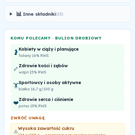
📊
Inne składniki
(23)
KOMU POLECAMY · BULION DROBIOWY
Kobiety w ciąży i planujące
🤰
foliany 16% RWS
Zdrowie kości i zębów
🦴
wapń 23% RWS
Sportowcy i osoby aktywne
🏋️
białko 16,7 g/100 g
Zdrowie serca i ciśnienie
❤️
potas 15% RWS
ZWRÓĆ UWAGĘ
Wysoka zawartość cukru
⚠️
17,4 g/100 g — ograniczaj przy insulinooporności