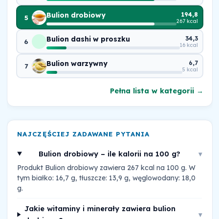
Bulion drobiowy
194,8
5
267 kcal
Bulion dashi w proszku
34,3
6
16 kcal
Bulion warzywny
6,7
7
5 kcal
Pełna lista w kategorii →
NAJCZĘŚCIEJ ZADAWANE PYTANIA
Bulion drobiowy – ile kalorii na 100 g?
▾
Produkt Bulion drobiowy zawiera 267 kcal na 100 g. W
tym białko: 16,7 g, tłuszcze: 13,9 g, węglowodany: 18,0
g.
Jakie witaminy i minerały zawiera bulion
▾