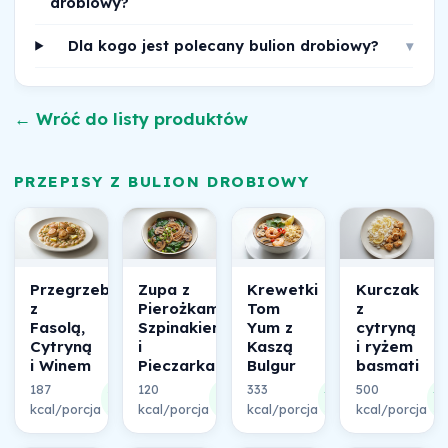
drobiowy?
Dla kogo jest polecany bulion drobiowy?
▾
← Wróć do listy produktów
PRZEPISY Z BULION DROBIOWY
Przegrzebki
Zupa z
Krewetki
Kurczak
z
Pierożkami,
Tom
z
Fasolą,
Szpinakiem
Yum z
cytryną
Cytryną
i
Kaszą
i ryżem
i Winem
Pieczarkami
Bulgur
basmati
187
120
333
500
58%
44%
36%
3
kcal/porcja
składu
kcal/porcja
składu
kcal/porcja
składu
kcal/porcja
sk