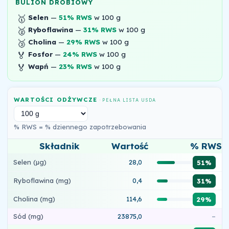
BULION DROBIOWY
🥇
Selen
—
51% RWS
w 100 g
🥈
Ryboflawina
—
31% RWS
w 100 g
🥉
Cholina
—
29% RWS
w 100 g
🏅
Fosfor
—
24% RWS
w 100 g
🏅
Wapń
—
23% RWS
w 100 g
WARTOŚCI ODŻYWCZE
· PEŁNA LISTA USDA
% RWS = % dziennego zapotrzebowania
Składnik
Wartość
% RWS
Selen (µg)
28,0
51%
Ryboflawina (mg)
0,4
31%
Cholina (mg)
114,6
29%
Sód (mg)
23875,0
–