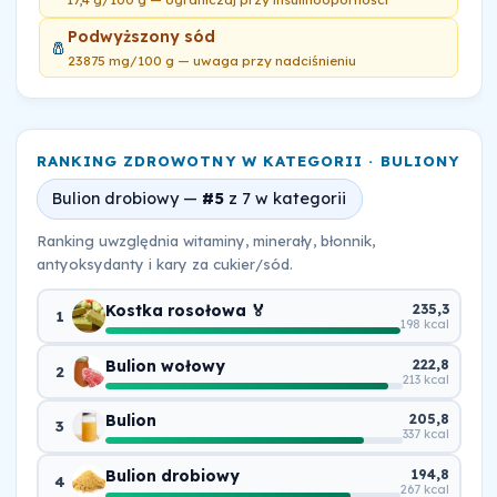
Podwyższony sód
🧂
23875 mg/100 g — uwaga przy nadciśnieniu
RANKING ZDROWOTNY W KATEGORII · BULIONY
Bulion drobiowy —
#5
z 7 w kategorii
Ranking uwzględnia witaminy, minerały, błonnik,
antyoksydanty i kary za cukier/sód.
Kostka rosołowa 🏅
235,3
1
198 kcal
Bulion wołowy
222,8
2
213 kcal
Bulion
205,8
3
337 kcal
Bulion drobiowy
194,8
4
267 kcal