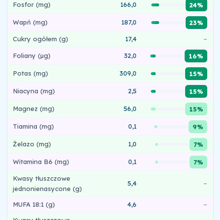
Fosfor (mg)
166,0
24%
Wapń (mg)
187,0
23%
Cukry ogółem (g)
17,4
–
Foliany (µg)
32,0
16%
Potas (mg)
309,0
15%
Niacyna (mg)
2,5
15%
Magnez (mg)
56,0
15%
Tiamina (mg)
0,1
9%
Żelazo (mg)
1,0
7%
Witamina B6 (mg)
0,1
7%
Kwasy tłuszczowe
5,4
–
jednonienasycone (g)
MUFA 18:1 (g)
4,6
–