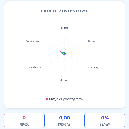
PROFIL ŻYWIENIOWY
Białko
Antyoksydanty
Błonnik
Kw. tłuszcz.
Witaminy
Minerały
Antyoksydanty 27%
0
0,00
0%
ORAC
PDCAAS
DIAAS