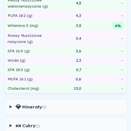
Kwasy tłuszczowe
4,5
–
wielonienasycone (g)
PUFA 18:2 (g)
4,3
–
Witamina E (mg)
0,5
4%
Kwasy tłuszczowe
3,4
–
nasycone (g)
SFA 16:0 (g)
2,6
–
Woda (g)
2,3
–
SFA 18:0 (g)
0,7
–
MUFA 16:1 (g)
0,6
–
Cholesterol (mg)
13,0
–
💎
Minerały
(1)
🍬
Cukry
(1)