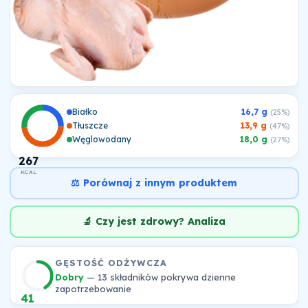
Białko
16,7 g
(25%)
Tłuszcze
13,9 g
(47%)
Węglowodany
18,0 g
(27%)
267
KCAL
⚖️ Porównaj z innym produktem
🔬 Czy jest zdrowy? Analiza
GĘSTOŚĆ ODŻYWCZA
Dobry
— 13 składników pokrywa dzienne
zapotrzebowanie
41