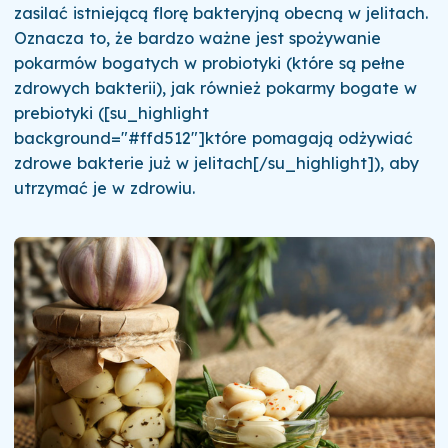
zasilać istniejącą florę bakteryjną obecną w jelitach.
Oznacza to, że bardzo ważne jest spożywanie
pokarmów bogatych w probiotyki (które są pełne
zdrowych bakterii), jak również pokarmy bogate w
prebiotyki ([su_highlight
background="#ffd512"]które pomagają odżywiać
zdrowe bakterie już w jelitach[/su_highlight]), aby
utrzymać je w zdrowiu.