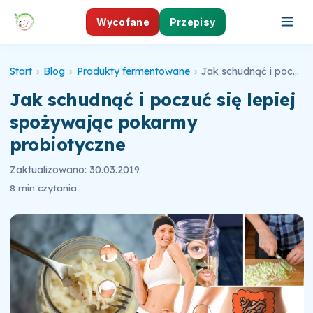
Wycofane
Przepisy
Start
›
Blog
›
Produkty fermentowane
›
Jak schudnąć i poczuć się lepiej spożywając pokarmy probiotyczne
Jak schudnąć i poczuć się lepiej
spożywając pokarmy
probiotyczne
Zaktualizowano: 30.03.2019
8 min czytania