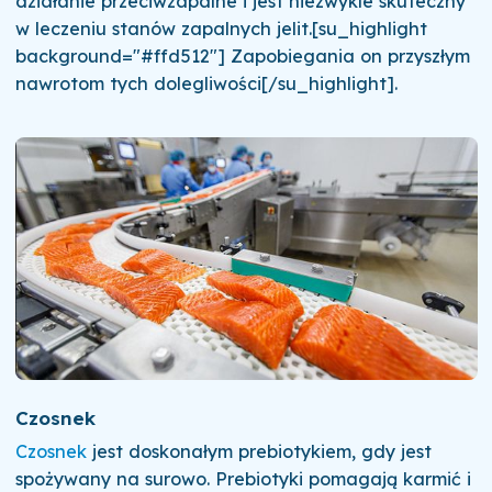
działanie przeciwzapalne i jest niezwykle skuteczny
w leczeniu stanów zapalnych jelit.[su_highlight
background="#ffd512"] Zapobiegania on przyszłym
nawrotom tych dolegliwości[/su_highlight].
Czosnek
Czosnek
jest doskonałym prebiotykiem, gdy jest
spożywany na surowo. Prebiotyki pomagają karmić i