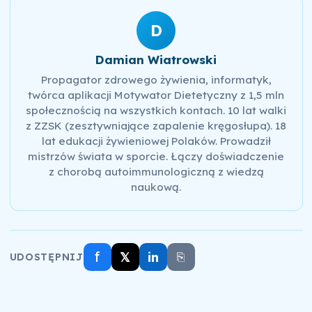
D
Damian Wiatrowski
Propagator zdrowego żywienia, informatyk,
twórca aplikacji Motywator Dietetyczny z 1,5 mln
społecznością na wszystkich kontach. 10 lat walki
z ZZSK (zesztywniające zapalenie kręgosłupa). 18
lat edukacji żywieniowej Polaków. Prowadził
mistrzów świata w sporcie. Łączy doświadczenie
z chorobą autoimmunologiczną z wiedzą
naukową.
f
𝕏
in
⎘
UDOSTĘPNIJ