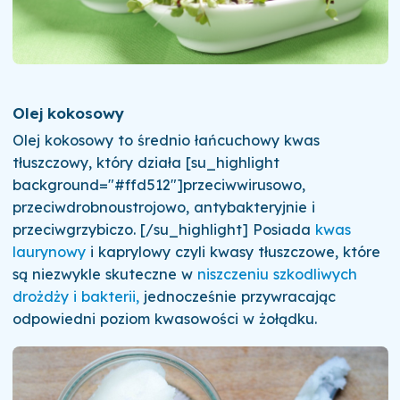
Olej kokosowy
Olej kokosowy to średnio łańcuchowy kwas
tłuszczowy, który działa [su_highlight
background="#ffd512"]przeciwwirusowo,
przeciwdrobnoustrojowo, antybakteryjnie i
przeciwgrzybiczo. [/su_highlight] Posiada
kwas
laurynowy
i kaprylowy czyli kwasy tłuszczowe, które
są niezwykle skuteczne w
niszczeniu szkodliwych
drożdży i bakterii,
jednocześnie przywracając
odpowiedni poziom kwasowości w żołądku.