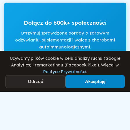
Dołącz do 600k+ społeczności
Otrzymuj sprawdzone porady o zdrowym
odżywianiu, suplementacji i walce z chorobami
autoimmunologicznymi.
Używamy plików cookie w celu analizy ruchu (Google
Analytics) i remarketingu (Facebook Pixel). Więcej w
Akceptuję
Regulamin
i
Politykę Prywatności
.
Polityce Prywatności
.
Odrzuć
Akceptuję
Zapisz się
Motywator Dietetyczny
© 2026 Damian Wiatrowski. Wszelkie prawa zastrzeżone.