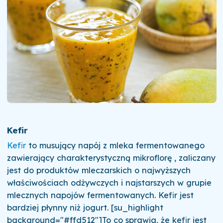
Kefir
Kefir
to musujący napój z mleka fermentowanego
zawierający charakterystyczną mikroflorę , zaliczany
jest do produktów mleczarskich o najwyższych
właściwościach odżywczych i najstarszych w grupie
mlecznych napojów fermentowanych. Kefir jest
bardziej płynny niż jogurt. [su_highlight
background="#ffd512"]To co sprawia, że kefir jest