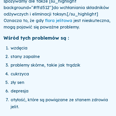
spożywamy ale także [su_highlight
background="#ffd512"]do wchłaniania składników
odżywczych i eliminacji toksyn.[/su_highlight]
Oznacza to, że gdy
flora jelitowa
jest nieskuteczna,
mogą pojawić się poważne problemy.
Wśród tych problemów są :
wzdęcia
stany zapalne
problemy skórne, takie jak trądzik
cukrzyca
zły sen
depresja
otyłość, które są powiązane ze stanem zdrowia
jelit.