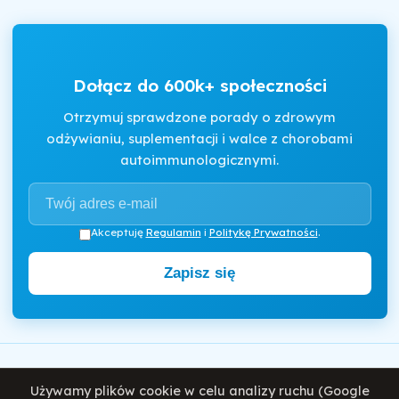
Dołącz do 600k+ społeczności
Otrzymuj sprawdzone porady o zdrowym
odżywianiu, suplementacji i walce z chorobami
autoimmunologicznymi.
Akceptuję
Regulamin
i
Politykę Prywatności
.
Zapisz się
Motywator Dietetyczny
Używamy plików cookie w celu analizy ruchu (Google
© 2026 Damian Wiatrowski. Wszelkie prawa zastrzeżone.