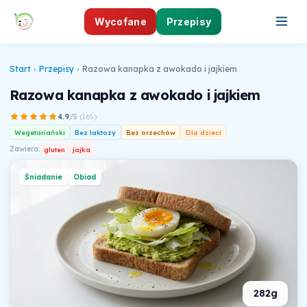
Wycofane
Przepisy
Start
›
Przepisy
›
Razowa kanapka z awokado i jajkiem
Razowa kanapka z awokado i jajkiem
4.9
/5
(
165
)
Wegetariański
Bez laktozy
Bez orzechów
Dla dzieci
Zawiera:
gluten
jajka
Śniadanie
Obiad
282g