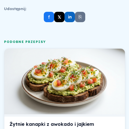
Udostępnij:
⎘
f
𝕏
in
PODOBNE PRZEPISY
Żytnie kanapki z awokado i jajkiem