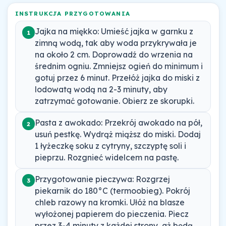
INSTRUKCJA PRZYGOTOWANIA
Jajka na miękko: Umieść jajka w garnku z
1
zimną wodą, tak aby woda przykrywała je
na około 2 cm. Doprowadź do wrzenia na
średnim ogniu. Zmniejsz ogień do minimum i
gotuj przez 6 minut. Przełóż jajka do miski z
lodowatą wodą na 2-3 minuty, aby
zatrzymać gotowanie. Obierz ze skorupki.
Pasta z awokado: Przekrój awokado na pół,
2
usuń pestkę. Wydrąż miąższ do miski. Dodaj
1 łyżeczkę soku z cytryny, szczyptę soli i
pieprzu. Rozgnieć widelcem na pastę.
Przygotowanie pieczywa: Rozgrzej
3
piekarnik do 180°C (termoobieg). Pokrój
chleb razowy na kromki. Ułóż na blasze
wyłożonej papierem do pieczenia. Piecz
przez 3-4 minuty z każdej strony, aż będą