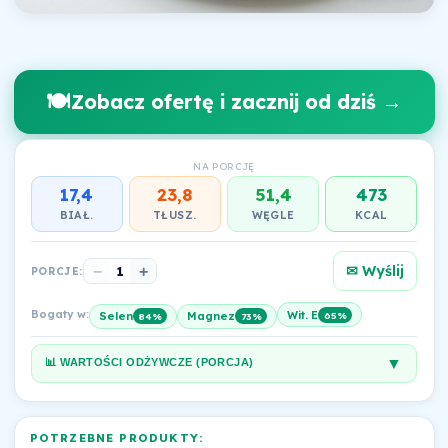
🍽️
Zobacz ofertę i zacznij od dziś →
NA PORCJĘ
17,4
23,8
51,4
473
BIAŁ.
TŁUSZ.
WĘGLE
KCAL
✉ Wyślij
−
1
+
PORCJE:
Bogaty w:
Wit. E
65%
Selen
Magnez
84%
73%
▼
📊 WARTOŚCI ODŻYWCZE (PORCJA)
POTRZEBNE PRODUKTY: