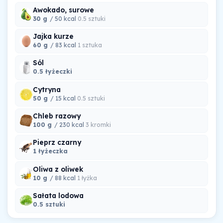
Awokado, surowe
30 g
/ 50 kcal
0.5 sztuki
Jajka kurze
60 g
/ 83 kcal
1 sztuka
Sól
0.5 łyżeczki
Cytryna
50 g
/ 15 kcal
0.5 sztuki
Chleb razowy
100 g
/ 230 kcal
3 kromki
Pieprz czarny
1 łyżeczka
Oliwa z oliwek
10 g
/ 88 kcal
1 łyżka
Sałata lodowa
0.5 sztuki