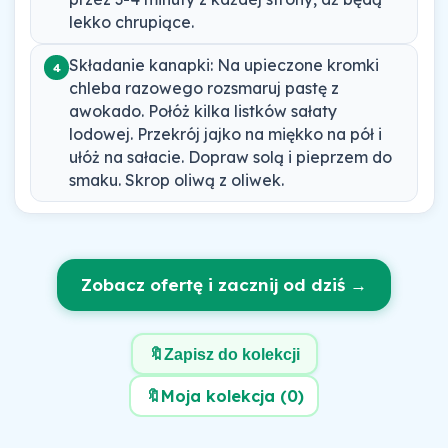
lekko chrupiące.
Składanie kanapki: Na upieczone kromki
4
chleba razowego rozsmaruj pastę z
awokado. Połóż kilka listków sałaty
lodowej. Przekrój jajko na miękko na pół i
ułóż na sałacie. Dopraw solą i pieprzem do
smaku. Skrop oliwą z oliwek.
Zobacz ofertę i zacznij od dziś →
🔖
Zapisz do kolekcji
🔖
Moja kolekcja (
0
)