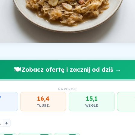
🍽️
Zobacz ofertę i zacznij od dziś →
NA PORCJĘ
7
16,4
15,1
.
TŁUSZ.
WĘGLE
1
+