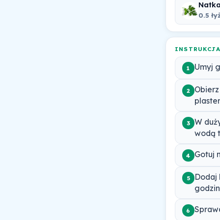
Natka
0.5 ły
INSTRUKCJ
Umyj g
1
Obierz
2
plaster
W duży
3
wodą t
Gotuj 
4
Dodaj 
5
godzin
Sprawd
6