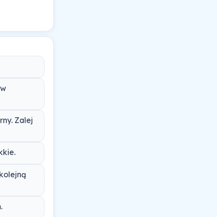
 w
ny. Zalej
kkie.
kolejną
.