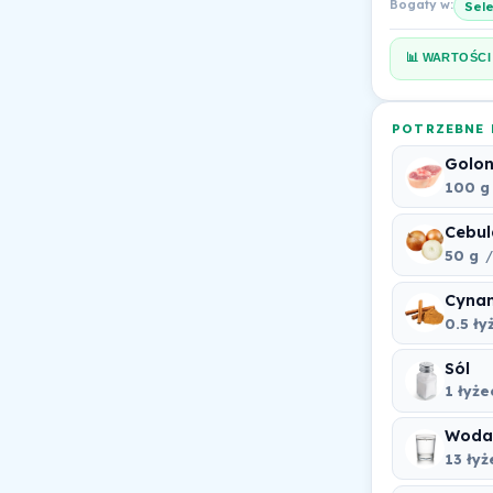
Bogaty w:
Sel
📊 WARTOŚCI
POTRZEBNE 
Golo
100 g
Cebul
50 g
/
Cyna
0.5 ły
Sól
1 łyż
Woda
13 łyż