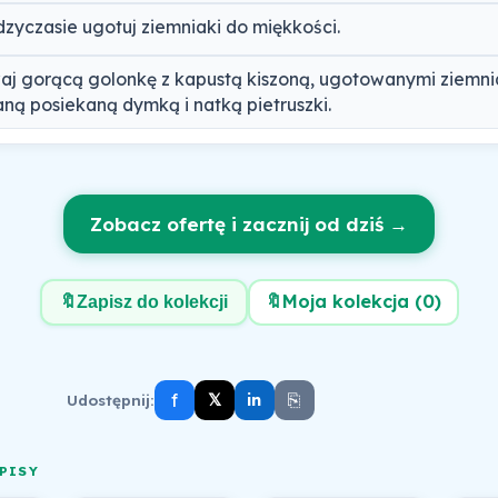
zyczasie ugotuj ziemniaki do miękkości.
j gorącą golonkę z kapustą kiszoną, ugotowanymi ziemni
ną posiekaną dymką i natką pietruszki.
Zobacz ofertę i zacznij od dziś →
🔖
Moja kolekcja (
0
)
🔖
Zapisz do kolekcji
f
⎘
𝕏
Udostępnij:
in
PISY