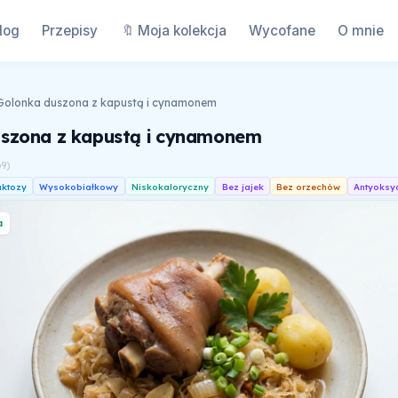
log
Przepisy
🔖 Moja kolekcja
Wycofane
O mnie
Golonka duszona z kapustą i cynamonem
szona z kapustą i cynamonem
69
)
aktozy
Wysokobiałkowy
Niskokaloryczny
Bez jajek
Bez orzechów
Antyoksy
a