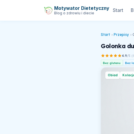
Motywator Dietetyczny
Start
B
Blog o zdrowiu i diecie
Start
›
Przepisy
›
Golonka du
4.9
/5
(
Bez glutenu
Bez l
Obiad
Kolacj