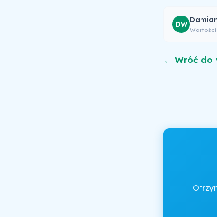
Damian
DW
Wartości
← Wróć do 
Otrzy