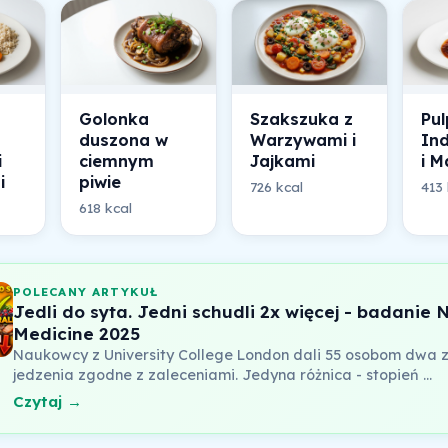
Golonka
Szakszuka z
Pul
duszona w
Warzywami i
In
i
ciemnym
Jajkami
i M
i
piwie
726 kcal
413 
618 kcal
POLECANY ARTYKUŁ
Jedli do syta. Jedni schudli 2x więcej - badanie 
Medicine 2025
Naukowcy z University College London dali 55 osobom dwa 
jedzenia zgodne z zaleceniami. Jedyna różnica - stopień …
Czytaj →