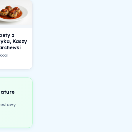
pety z
dyka, Kaszy
archewki
kcal
Nature
zestawy