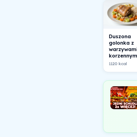
Duszona
golonka z
warzywam
korzennym
1120 kcal