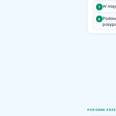
W międ
7
Podawa
8
posypa
PODOBNE PRZE