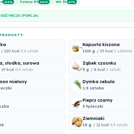
en
Foliany B9
Wit. B1
214%
116%
87%
 ODŻYWCZE (PORCJA)
PRODUKTY:
nka
Kapusta kiszona
/ 220 kcal
0.5 sztuki
100 g
/ 19 kcal
2 szklanki
a, słodka, surowa
Ząbek czosnku
 19 kcal
0.5 sztuki
5 g
/ 8 kcal
2 sztuki
mon mielony
Dymka cebula
żeczki
1.5 sztuka
Pieprz czarny
eczka
3 łyżeczki
Ziemniaki
ek
15 g
/ 12 kcal
0.5 sztuki