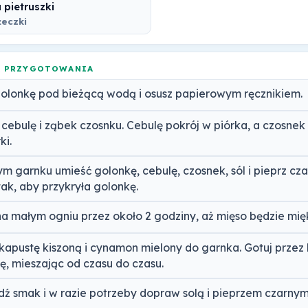
 pietruszki
żeczki
A PRZYGOTOWANIA
olonkę pod bieżącą wodą i osusz papierowym ręcznikiem.
 cebulę i ząbek czosnku. Cebulę pokrój w piórka, a czosnek
ki.
m garnku umieść golonkę, cebulę, czosnek, sól i pieprz czar
ak, aby przykryła golonkę.
na małym ogniu przez około 2 godziny, aż mięso będzie mię
kapustę kiszoną i cynamon mielony do garnka. Gotuj przez 
ę, mieszając od czasu do czasu.
ź smak i w razie potrzeby dopraw solą i pieprzem czarnym