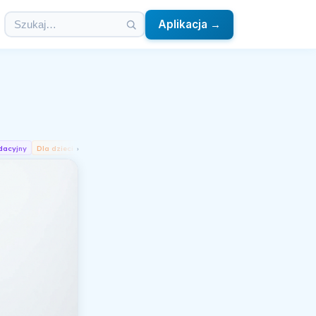
Aplikacja →
dacyjny
Dla dzieci
Lekkostrawny
›