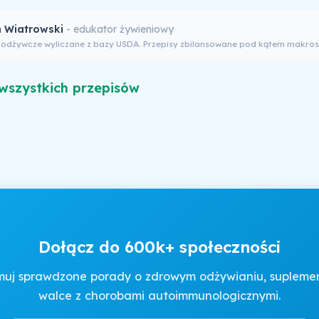
 Wiatrowski
- edukator żywieniowy
 odżywcze wyliczane z bazy USDA. Przepisy zbilansowane pod kątem makros
wszystkich przepisów
Dołącz do 600k+ społeczności
muj sprawdzone porady o zdrowym odżywianiu, suplement
walce z chorobami autoimmunologicznymi.