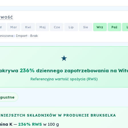
OWOŚĆ
ut
Mar
Kwi
Maj
Cze
Lip
Sie
Wrz
Paź
aniczona
Import
Brak
★
236%
pokrywa
dziennego zapotrzebowania na Wit
Referencyjna wartość spożycia (RWS)
apustne
NNIEJSZYCH SKŁADNIKÓW W PRODUKCIE BRUKSELKA
ina K
—
236% RWS
w 100 g