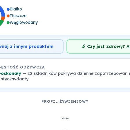
Białko
Tłuszcze
Węglowodany
wnaj z innym produktem
🔬 Czy jest zdrowy? A
GĘSTOŚĆ ODŻYWCZA
Doskonały
— 22 składników pokrywa dzienne zapotrzebowanie
ntyoksydanty
PROFIL ŻYWIENIOWY
Białko