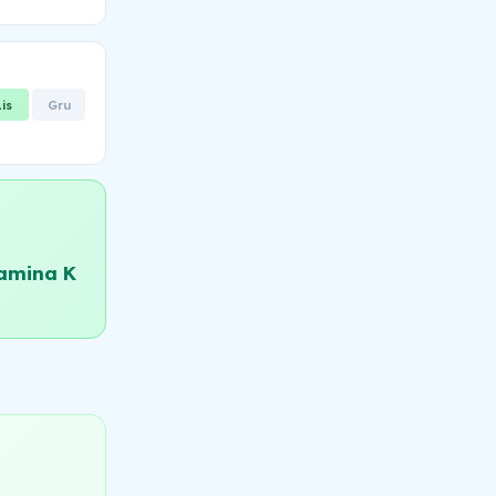
Lis
Gru
amina K