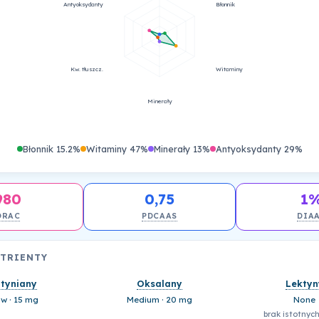
Antyoksydanty
Błonnik
Kw. tłuszcz.
Witaminy
Minerały
Błonnik 15.2%
Witaminy 47%
Minerały 13%
Antyoksydanty 29%
980
0,75
1
ORAC
PDCAAS
DIA
UTRIENTY
ityniany
Oksalany
Lektyn
w · 15 mg
Medium · 20 mg
None
brak istotnych