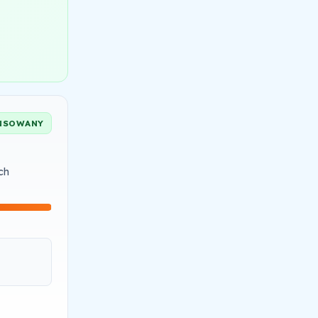
NSOWANY
ch