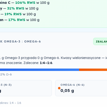
ina C
—
106% RWS
w 100 g
ny
—
31% RWS
w 100 g
—
19% RWS
w 100 g
an
—
17% RWS
w 100 g
K OMEGA-3 : OMEGA-6
ZBALA
1 g Omega-3 przypada 0 g Omega-6. Kwasy wielonienasycone — i
ma znaczenie. Zalecane:
1:4–1:6
.
32% Ω-6
3 (N-3)
OMEGA-6 (N-6)
g
0,05 g
kres: 1:4 – 1:6