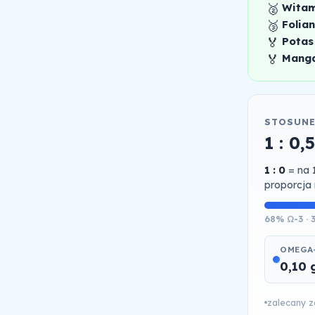
🥈
Witam
🥉
Folia
🏅
Potas
🏅
Mang
STOSUNE
1 : 0,5
1 : 0
= na 
proporcja 
68% Ω-3 · 
OMEGA-
0,10 
zalecany za