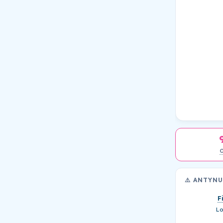
⚠️ ANTYN
F
Lo