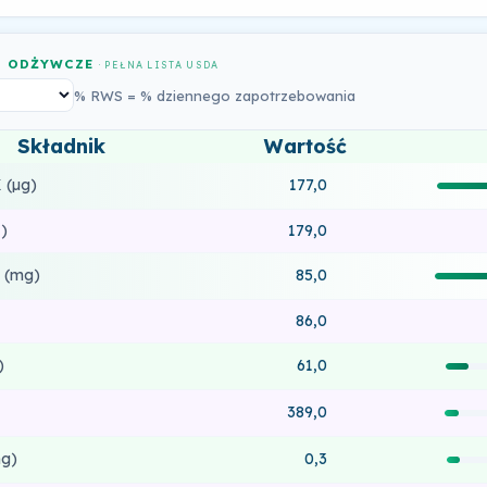
I ODŻYWCZE
· PEŁNA LISTA USDA
% RWS = % dziennego zapotrzebowania
Składnik
Wartość
 (µg)
177,0
)
179,0
 (mg)
85,0
86,0
)
61,0
389,0
g)
0,3