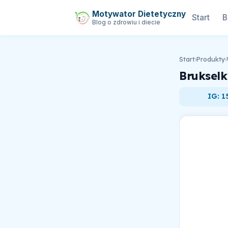
Motywator Dietetyczny
Start
B
Blog o zdrowiu i diecie
Start
›
Produkty
›
Bruksel
IG: 1