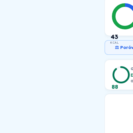
43
KCAL
⚖️ Poró
a
88