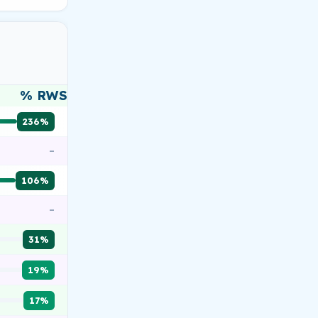
% RWS
236%
–
106%
–
31%
19%
17%