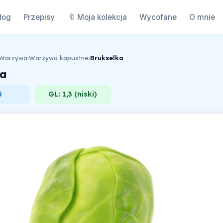
log
Przepisy
🔖 Moja kolekcja
Wycofane
O mnie
Warzywa
›
Warzywa kapustne
›
Brukselka
ka
5
GL: 1,3 (niski)