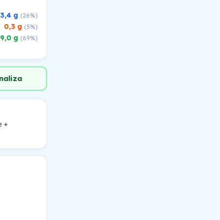
3,4 g
(26%)
0,3 g
(5%)
9,0 g
(69%)
naliza
 +