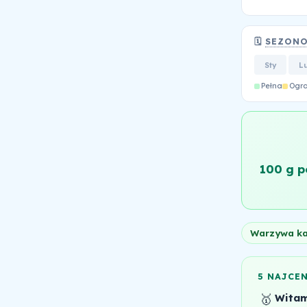
🗓️
SEZON
Sty
L
Pełna
Ogr
100 g 
Warzywa k
5 NAJCE
🥇
Witam