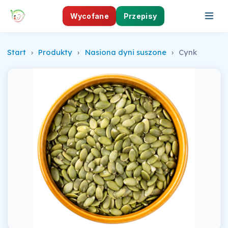
Wycofane
Przepisy
Start
›
Produkty
›
Nasiona dyni suszone
›
Cynk