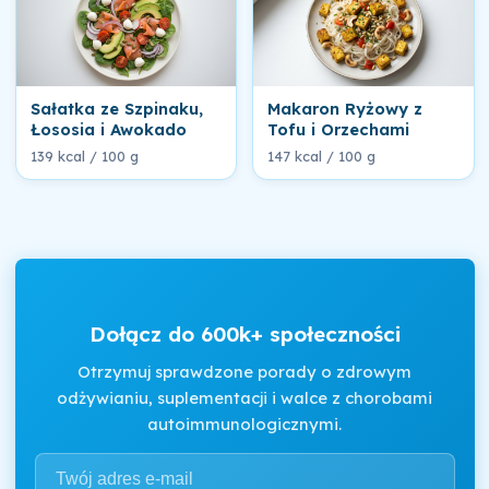
Sałatka ze Szpinaku,
Makaron Ryżowy z
Łososia i Awokado
Tofu i Orzechami
139 kcal / 100 g
147 kcal / 100 g
Dołącz do 600k+ społeczności
Otrzymuj sprawdzone porady o zdrowym
odżywianiu, suplementacji i walce z chorobami
autoimmunologicznymi.