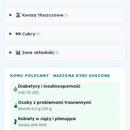
🫒
Kwasy tłuszczowe
(7)
🍬
Cukry
(3)
📊
Inne składniki
(3)
KOMU POLECAMY · NASIONA DYNI SUSZONE
Diabetycy i insulinooporność
🩸
niski IG (25)
Osoby z problemami trawiennymi
🫄
błonnik 6,0 g/100 g
Kobiety w ciąży i planujące
🤰
foliany 28% RWS