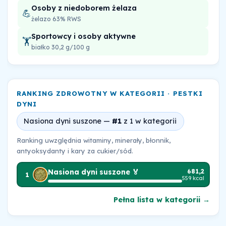
Osoby z niedoborem żelaza
💪
żelazo 63% RWS
Sportowcy i osoby aktywne
🏋️
białko 30,2 g/100 g
RANKING ZDROWOTNY W KATEGORII · PESTKI
DYNI
Nasiona dyni suszone —
#1
z 1 w kategorii
Ranking uwzględnia witaminy, minerały, błonnik,
antyoksydanty i kary za cukier/sód.
Nasiona dyni suszone 🏅
681,2
1
559 kcal
Pełna lista w kategorii →