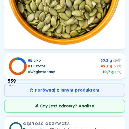
Białko
30,2 g
(20%)
Tłuszcze
49,1 g
(73%)
Węglowodany
10,7 g
(7%)
559
KCAL
⚖️ Porównaj z innym produktem
🔬 Czy jest zdrowy? Analiza
GĘSTOŚĆ ODŻYWCZA