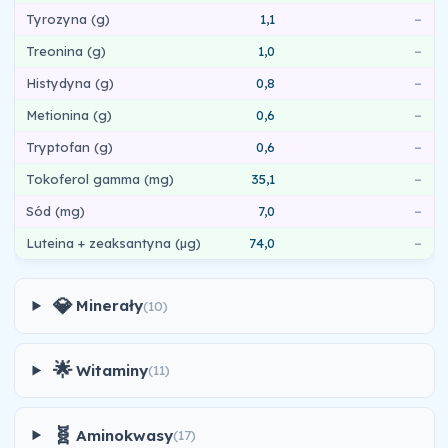
Tyrozyna (g)
1,1
–
Treonina (g)
1,0
–
Histydyna (g)
0,8
–
Metionina (g)
0,6
–
Tryptofan (g)
0,6
–
Tokoferol gamma (mg)
35,1
–
Sód (mg)
7,0
–
Luteina + zeaksantyna (µg)
74,0
–
💎
Minerały
(10)
🌟
Witaminy
(11)
🧬
Aminokwasy
(17)