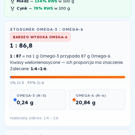
🏅
Miedź
—
134% RWS
w 100 g
🏅
Cynk
—
78% RWS
w 100 g
STOSUNEK OMEGA-3 : OMEGA-6
BARDZO WYSOKA OMEGA-6
1 : 86,8
1 : 87
= na 1 g Omega-3 przypada 87 g Omega-6.
Kwasy wielonienasycone — ich proporcja ma znaczenie.
Zalecane:
1:4–1:6
.
1% Ω-3 · 99% Ω-6
OMEGA-3 (N-3)
OMEGA-6 (N-6)
0,24 g
20,84 g
zalecany zakres: 1:4 – 1:6