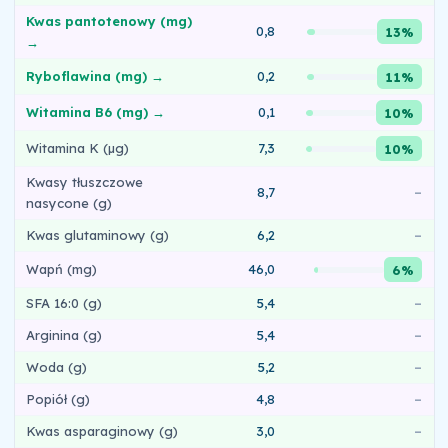
Kwas pantotenowy (mg)
0,8
13%
→
Ryboflawina (mg) →
0,2
11%
Witamina B6 (mg) →
0,1
10%
Witamina K (µg)
7,3
10%
Kwasy tłuszczowe
8,7
–
nasycone (g)
Kwas glutaminowy (g)
6,2
–
Wapń (mg)
46,0
6%
SFA 16:0 (g)
5,4
–
Arginina (g)
5,4
–
Woda (g)
5,2
–
Popiół (g)
4,8
–
Kwas asparaginowy (g)
3,0
–