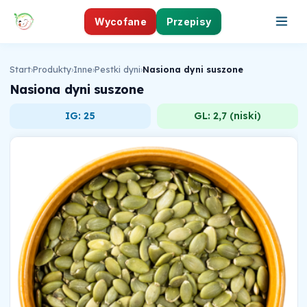
Wycofane
Przepisy
Start
›
Produkty
›
Inne
›
Pestki dyni
›
Nasiona dyni suszone
Nasiona dyni suszone
IG: 25
GL: 2,7 (niski)