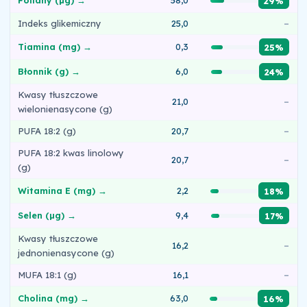
Foliany (µg) →
58,0
29%
Indeks glikemiczny
25,0
–
Tiamina (mg) →
0,3
25%
Błonnik (g) →
6,0
24%
Kwasy tłuszczowe
21,0
–
wielonienasycone (g)
PUFA 18:2 (g)
20,7
–
PUFA 18:2 kwas linolowy
20,7
–
(g)
Witamina E (mg) →
2,2
18%
Selen (µg) →
9,4
17%
Kwasy tłuszczowe
16,2
–
jednonienasycone (g)
MUFA 18:1 (g)
16,1
–
Cholina (mg) →
63,0
16%