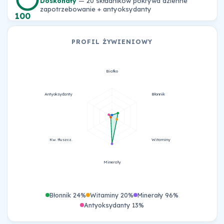
Doskonały
— 20 składników pokrywa dzienne
zapotrzebowanie + antyoksydanty
100
PROFIL ŻYWIENIOWY
Białko
Antyoksydanty
Błonnik
Kw. tłuszcz.
Witaminy
Minerały
Błonnik 24%
Witaminy 20%
Minerały 96%
Antyoksydanty 13%