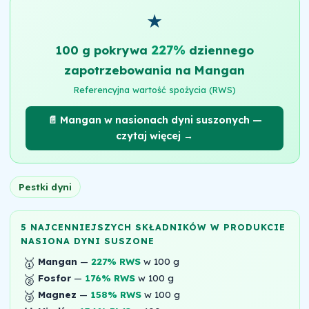
★
227%
100 g pokrywa
dziennego
zapotrzebowania na Mangan
Referencyjna wartość spożycia (RWS)
📄 Mangan w nasionach dyni suszonych —
czytaj więcej →
Pestki dyni
5 NAJCENNIEJSZYCH SKŁADNIKÓW W PRODUKCIE
NASIONA DYNI SUSZONE
🥇
Mangan
—
227% RWS
w 100 g
🥈
Fosfor
—
176% RWS
w 100 g
🥉
Magnez
—
158% RWS
w 100 g