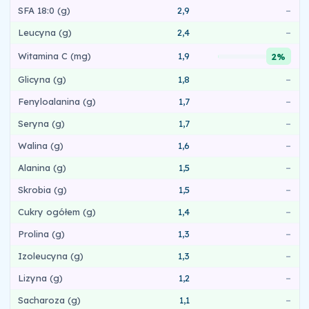
SFA 18:0 (g)
2,9
–
Leucyna (g)
2,4
–
Witamina C (mg)
1,9
2%
Glicyna (g)
1,8
–
Fenyloalanina (g)
1,7
–
Seryna (g)
1,7
–
Walina (g)
1,6
–
Alanina (g)
1,5
–
Skrobia (g)
1,5
–
Cukry ogółem (g)
1,4
–
Prolina (g)
1,3
–
Izoleucyna (g)
1,3
–
Lizyna (g)
1,2
–
Sacharoza (g)
1,1
–