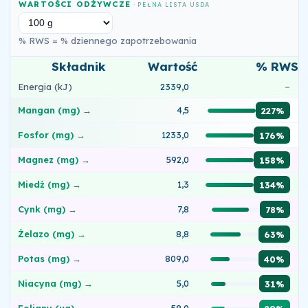
WARTOŚCI ODŻYWCZE
· PEŁNA LISTA USDA
% RWS = % dziennego zapotrzebowania
Składnik
Wartość
% RWS
Energia (kJ)
2339,0
–
Mangan (mg) →
4,5
227%
Fosfor (mg) →
1233,0
176%
Magnez (mg) →
592,0
158%
Miedź (mg) →
1,3
134%
Cynk (mg) →
7,8
78%
Żelazo (mg) →
8,8
63%
Potas (mg) →
809,0
40%
Niacyna (mg) →
5,0
31%