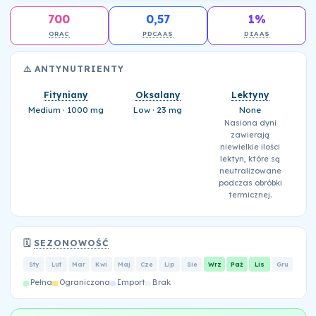
700
0,57
1%
ORAC
PDCAAS
DIAAS
⚠️ ANTYNUTRIENTY
Fityniany
Oksalany
Lektyny
Medium · 1000 mg
Low · 23 mg
None
Nasiona dyni
zawierają
niewielkie ilości
lektyn, które są
neutralizowane
podczas obróbki
termicznej.
🗓️
SEZONOWOŚĆ
Sty
Lut
Mar
Kwi
Maj
Cze
Lip
Sie
Wrz
Paź
Lis
Gru
Pełna
Ograniczona
Import
Brak