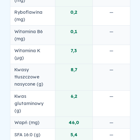
(mg)
Ryboflawina
0,2
—
(mg)
Witamina B6
0,1
—
(mg)
Witamina K
7,3
—
(µg)
Kwasy
8,7
—
tłuszczowe
nasycone (g)
Kwas
6,2
—
glutaminowy
(g)
Wapń (mg)
46,0
—
SFA 16:0 (g)
5,4
—