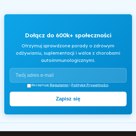
Dołącz do 600k+ społeczności
Otrzymuj sprawdzone porady o zdrowym
odżywianiu, suplementacji i walce z chorobami
autoimmunologicznymi.
Akceptuję
Regulamin
i
Politykę Prywatności
.
Zapisz się
Motywator Dietetyczny