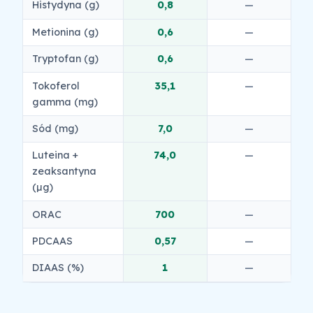
Histydyna (g)
0,8
—
Metionina (g)
0,6
—
Tryptofan (g)
0,6
—
Tokoferol
35,1
—
gamma (mg)
Sód (mg)
7,0
—
Luteina +
74,0
—
zeaksantyna
(µg)
ORAC
700
—
PDCAAS
0,57
—
DIAAS (%)
1
—