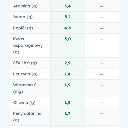
Arginina (g)
5,4
—
Woda (g)
5,2
—
Popiół (g)
4,8
—
Kwas
3,0
—
asparaginowy
(g)
SFA 18:0 (g)
2,9
—
Leucyna (g)
2,4
—
Witamina C
1,9
—
(mg)
Glicyna (g)
1,8
—
Fenyloalanina
1,7
—
(g)