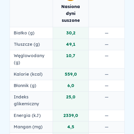
Nasiona
dyni
suszone
Białko (g)
30,2
—
Tłuszcze (g)
49,1
—
Węglowodany
10,7
—
(g)
Kalorie (kcal)
559,0
—
Błonnik (g)
6,0
—
Indeks
25,0
—
glikemiczny
Energia (kJ)
2339,0
—
Mangan (mg)
4,5
—