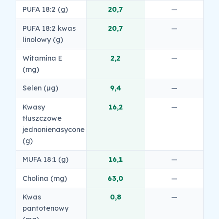
PUFA 18:2 (g)
20,7
—
PUFA 18:2 kwas
20,7
—
linolowy (g)
Witamina E
2,2
—
(mg)
Selen (µg)
9,4
—
Kwasy
16,2
—
tłuszczowe
jednonienasycone
(g)
MUFA 18:1 (g)
16,1
—
Cholina (mg)
63,0
—
Kwas
0,8
—
pantotenowy