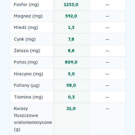
Fosfor (mg)
1233,0
—
Magnez (mg)
592,0
—
Miedź (mg)
1,3
—
Cynk (mg)
7,8
—
Żelazo (mg)
8,8
—
Potas (mg)
809,0
—
Niacyna (mg)
5,0
—
Foliany (µg)
58,0
—
Tiamina (mg)
0,3
—
Kwasy
21,0
—
tłuszczowe
wielonienasycone
(g)