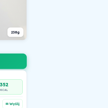
238g
352
KCAL
✉ Wyślij