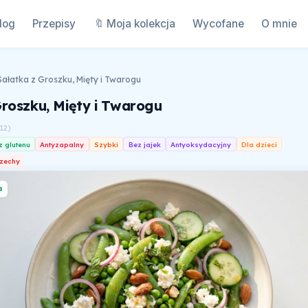
log
Przepisy
🔖 Moja kolekcja
Wycofane
O mnie
Sałatka z Groszku, Mięty i Twarogu
Groszku, Mięty i Twarogu
112
)
z glutenu
Antyzapalny
Szybki
Bez jajek
Antyoksydacyjny
Dla dzieci
zechy
a