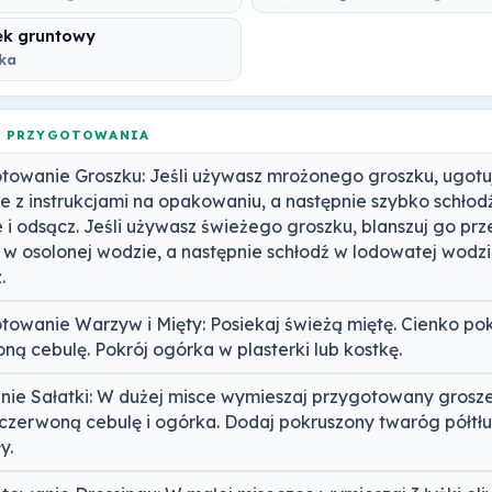
k gruntowy
uka
A PRZYGOTOWANIA
towanie Groszku: Jeśli używasz mrożonego groszku, ugotu
e z instrukcjami na opakowaniu, a następnie szybko schłod
 i odsącz. Jeśli używasz świeżego groszku, blanszuj go prz
 w osolonej wodzie, a następnie schłodź w lodowatej wodzi
.
towanie Warzyw i Mięty: Posiekaj świeżą miętę. Cienko pok
ną cebulę. Pokrój ogórka w plasterki lub kostkę.
nie Sałatki: W dużej misce wymieszaj przygotowany grosz
 czerwoną cebulę i ogórka. Dodaj pokruszony twaróg półtłu
y.