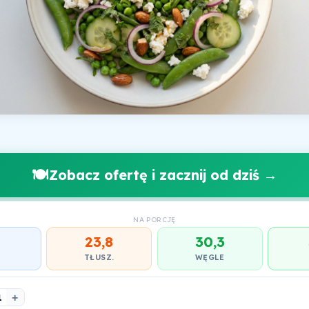
🍽️
Zobacz ofertę i zacznij od dziś →
NA PORCJĘ
23,8
30,3
.
TŁUSZ.
WĘGLE
1
+