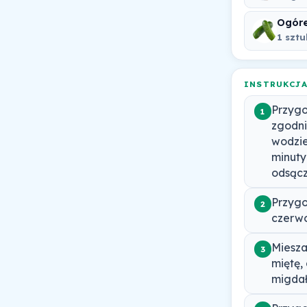
Ogóre
1 szt
INSTRUKCJ
Przygo
1
zgodni
wodzie
minuty
odsącz
Przygo
2
czerwo
Miesza
3
miętę,
migdał