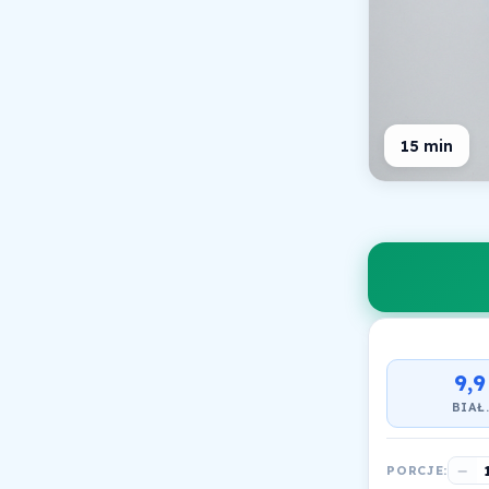
15 min
9,9
BIAŁ
−
PORCJE: