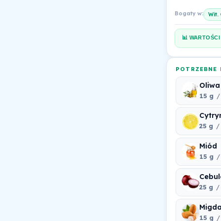
Bogaty w:
Wit.
📊 WARTOŚCI
POTRZEBNE 
Oliwa
15 g
/
Cytry
25 g
/ 
Miód
15 g
/
Cebul
25 g
/ 
Migda
15 g
/