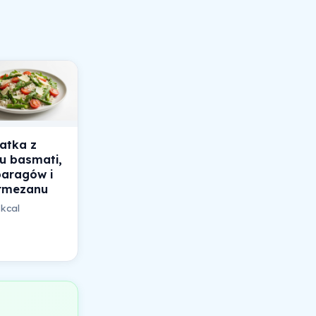
atka z
u basmati,
paragów i
rmezanu
 kcal