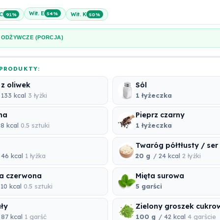
Wit. E
54%
 C
Wit. K
91%
50%
 ODŻYWCZE (PORCJA)
PRODUKTY:
 z oliwek
Sól
 133 kcal
3 łyżki
1 łyżeczka
na
Pieprz czarny
8 kcal
0.5 sztuki
1 łyżeczka
Twaróg półtłusty / ser
 46 kcal
1 łyżka
20 g
/ 24 kcal
2 łyżki
a czerwona
Mięta surowa
10 kcal
0.5 sztuki
5 garści
ły
Zielony groszek cukro
 87 kcal
1 garść
100 g
/ 42 kcal
4 garście