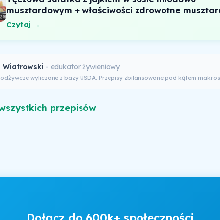
musztardowym + właściwości zdrowotne musztar
Czytaj →
 Wiatrowski
- edukator żywieniowy
 odżywcze wyliczane z bazy USDA. Przepisy zbilansowane pod kątem makros
wszystkich przepisów
Dołącz do 600k+ społeczności