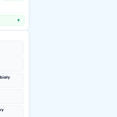
▼
 biały
wy