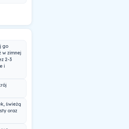
j go
ź w zimnej
ez 2-3
e i
rój
ek, świeżą
sty oraz