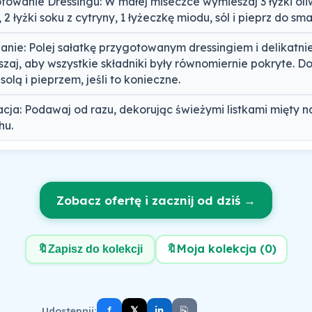
towanie Dressingu: W małej miseczce wymieszaj 3 łyżki oli
 2 łyżki soku z cytryny, 1 łyżeczkę miodu, sól i pieprz do sma
nie: Polej sałatkę przygotowanym dressingiem i delikatni
zaj, aby wszystkie składniki były równomiernie pokryte. 
olą i pieprzem, jeśli to konieczne.
cja: Podawaj od razu, dekorując świeżymi listkami mięty n
hu.
Zobacz ofertę i zacznij od dziś →
🔖
Moja kolekcja (
0
)
🔖
Zapisz do kolekcji
f
⎘
𝕏
Udostępnij:
in