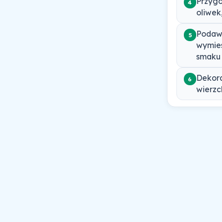
Przygo
4
oliwek,
Podawa
5
wymies
smaku s
Dekora
6
wierzc