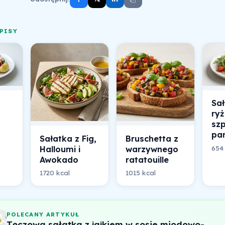
PISY
Sał
ryż
sz
pa
Sałatka z Fig,
Bruschetta z
654
Halloumi i
warzywnego
Awokado
ratatouille
1720 kcal
1015 kcal
POLECANY ARTYKUŁ
Tęczowa sałatka z jajkiem w sosie miodowo-