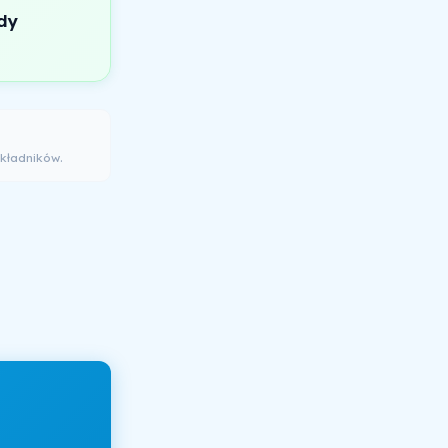
dy
kładników.