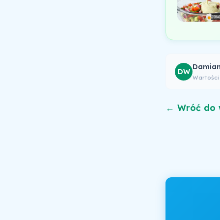
Damian
DW
Wartości
← Wróć do 