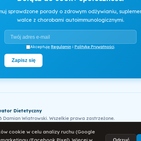
muj sprawdzone porady o zdrowym odżywianiu, suplement
walce z chorobami autoimmunologicznymi.
Akceptuję
Regulamin
i
Politykę Prywatności
.
Zapisz się
ator Dietetyczny
6 Damian Wiatrowski. Wszelkie prawa zastrzeżone.
ów cookie w celu analizy ruchu (Google
remarketingu (Facebook Pixel). Więcej w
Odrzuć
ka Prywatności
Regulamin
O mnie
Blog