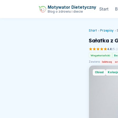
Motywator Dietetyczny
Start
B
Blog o zdrowiu i diecie
Start
›
Przepisy
›
Sałatka z 
4.8
/5
(
Wegetariański
Be
Zawiera:
laktozę
or
Obiad
Kolacj