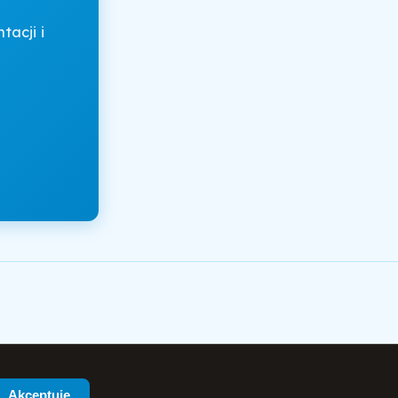
acji i
Akceptuję