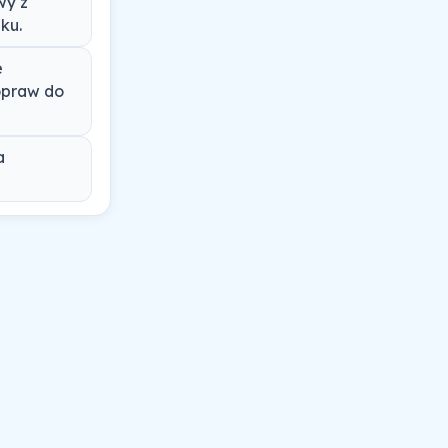
wy z
ku.
e
Dopraw do
a