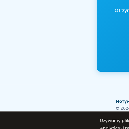
Otrzy
Motyw
© 202
Używamy plik
Analytics) i 
Polity