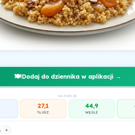
🍽️
Dodaj do dziennika w aplikacji →
NA PORCJĘ
27,1
44,9
.
TŁUSZ.
WĘGLE
1
+