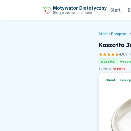
Motywator Dietetyczny
Start
B
Blog o zdrowiu i diecie
Start
›
Przepisy
›
Kaszotto J
4.9
/5
(
Wegański
Wegeta
Zawiera:
orzechy
Obiad
Kolacj