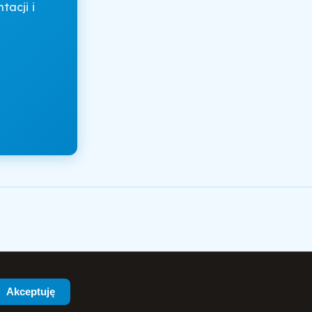
acji i
Akceptuję