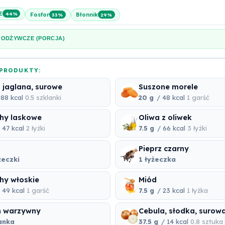
 E
44%
Fosfor
Błonnik
33%
29%
 ODŻYWCZE (PORCJA)
PRODUKTY:
 jaglana, surowe
Suszone morele
88 kcal
0.5 szklanki
20 g
/ 48 kcal
1 garść
hy laskowe
Oliwa z oliwek
 47 kcal
2 łyżki
7.5 g
/ 66 kcal
3 łyżki
Pieprz czarny
żeczki
1 łyżeczka
hy włoskie
Miód
 49 kcal
1 garść
7.5 g
/ 23 kcal
1 łyżka
n warzywny
Cebula, słodka, surow
anka
37.5 g
/ 14 kcal
0.8 sztuka