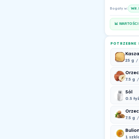
Bogaty w:
Wit.
📊 WARTOŚCI
POTRZEBNE 
Kasza
25 g
/ 
Orzec
7.5 g
/
Sól
0.5 ły
Orzec
7.5 g
/
Bulio
1 szkl