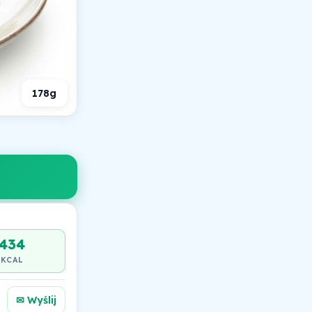
178g
434
KCAL
✉ Wyślij