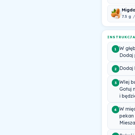
Migda
7.5 g
/
INSTRUKCJ
W głęb
1
Dodaj p
Dodaj 
2
Wlej b
3
Gotuj 
i będz
W międ
4
pekan 
Mieszaj