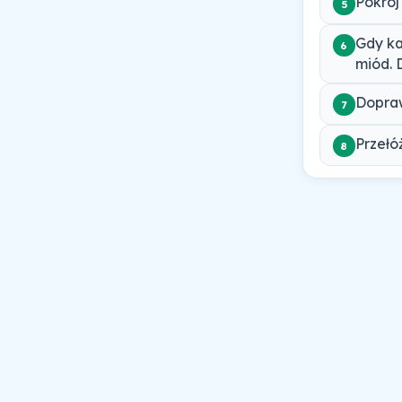
Pokrój
5
Gdy ka
6
miód. 
Dopraw
7
Przełó
8