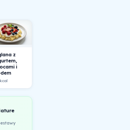
lana z
gurtem,
ocami i
odem
kcal
Nature
zestawy