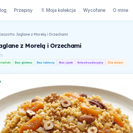
log
Przepisy
🔖 Moja kolekcja
Wycofane
O mnie
Kaszotto Jaglane z Morelą i Orzechami
aglane z Morelą i Orzechami
73
)
riański
Bez glutenu
Bez laktozy
Bez jajek
Antyoksydacyjny
Dla dzieci
a