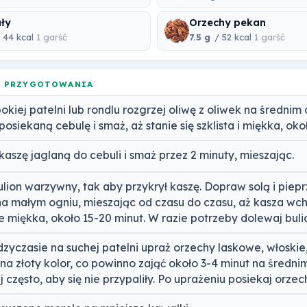
ły
Orzechy pekan
 44 kcal
1 garść
7.5 g
/ 52 kcal
1 garść
A PRZYGOTOWANIA
okiej patelni lub rondlu rozgrzej oliwę z oliwek na średnim 
osiekaną cebulę i smaż, aż stanie się szklista i miękka, oko
kaszę jaglaną do cebuli i smaż przez 2 minuty, mieszając.
ulion warzywny, tak aby przykrył kaszę. Dopraw solą i piep
na małym ogniu, mieszając od czasu do czasu, aż kasza wch
ie miękka, około 15-20 minut. W razie potrzeby dolewaj buli
zyczasie na suchej patelni upraż orzechy laskowe, włoskie,
na złoty kolor, co powinno zająć około 3-4 minut na średnim
 często, aby się nie przypaliły. Po uprażeniu posiekaj orzec