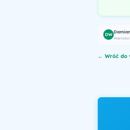
Damian
DW
Wartości
← Wróć do 