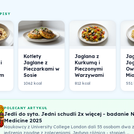
PISY
Kotlety
Jaglana z
Jag
i
Jaglane z
Kurkumą i
Jo
Pieczarkami w
Pieczonymi
Ow
ym
Sosie
Warzywami
Mi
1062 kcal
812 kcal
551 
POLECANY ARTYKUŁ
Jedli do syta. Jedni schudli 2x więcej - badanie 
Medicine 2025
Naukowcy z University College London dali 55 osobom dwa 
jedzenia zgodne z zaleceniami. Jedyna różnica - stopień …