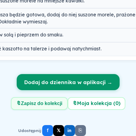
 suszone morele na mniejsze kawałki.
sza będzie gotowa, dodaj do niej suszone morele, prażone 
Dokładnie wymieszaj.
 solą i pieprzem do smaku.
ż kaszotto na talerze i podawaj natychmiast.
Dodaj do dziennika w aplikacji →
🔖
Moja kolekcja (
0
)
🔖
Zapisz do kolekcji
f
⎘
𝕏
Udostępnij:
in