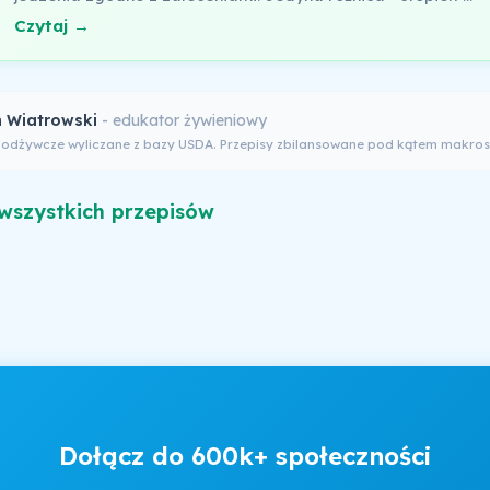
Czytaj →
 Wiatrowski
- edukator żywieniowy
 odżywcze wyliczane z bazy USDA. Przepisy zbilansowane pod kątem makros
wszystkich przepisów
Dołącz do 600k+ społeczności