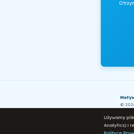
Otrzy
Motyw
© 202
Używamy plik
Analytics) i 
Polity
Polityce Pry