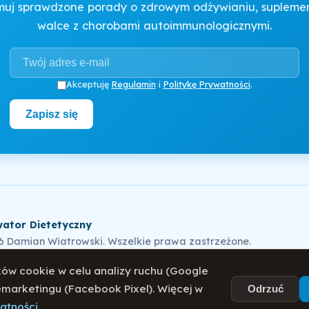
muj sprawdzone porady o zdrowym odżywianiu, suplement
walce z chorobami autoimmunologicznymi.
Akceptuję
Regulamin
i
Politykę Prywatności
.
Zapisz się
ator Dietetyczny
6 Damian Wiatrowski. Wszelkie prawa zastrzeżone.
ów cookie w celu analizy ruchu (Google
remarketingu (Facebook Pixel). Więcej w
ka Prywatności
Regulamin
O mnie
Blog
Odrzuć
watności
.