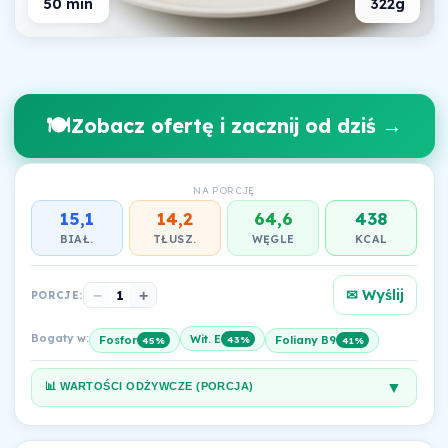
50 min
322g
🍽️
Zobacz ofertę i zacznij od dziś →
NA PORCJĘ
15,1
14,2
64,6
438
BIAŁ.
TŁUSZ.
WĘGLE
KCAL
✉ Wyślij
−
1
+
PORCJE:
Bogaty w:
Wit. E
43%
Fosfor
Foliany B9
45%
41%
▼
📊 WARTOŚCI ODŻYWCZE (PORCJA)