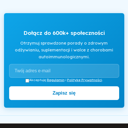
Dołącz do 600k+ społeczności
Otrzymuj sprawdzone porady o zdrowym
odżywianiu, suplementacji i walce z chorobami
autoimmunologicznymi.
Akceptuję
Regulamin
i
Politykę Prywatności
.
Zapisz się
Motywator Dietetyczny