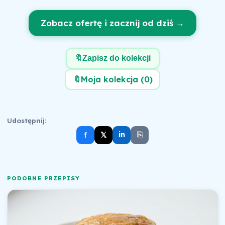
Zobacz ofertę i zacznij od dziś →
🔖
Zapisz do kolekcji
🔖
Moja kolekcja (
0
)
Udostępnij:
⎘
f
𝕏
in
PODOBNE PRZEPISY