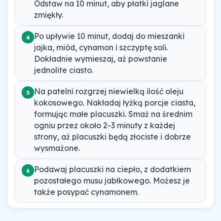
Odstaw na 10 minut, aby płatki jaglane
zmiękły.
Po upływie 10 minut, dodaj do mieszanki
4
jajka, miód, cynamon i szczyptę soli.
Dokładnie wymieszaj, aż powstanie
jednolite ciasto.
Na patelni rozgrzej niewielką ilość oleju
5
kokosowego. Nakładaj łyżką porcje ciasta,
formując małe placuszki. Smaż na średnim
ogniu przez około 2-3 minuty z każdej
strony, aż placuszki będą złociste i dobrze
wysmażone.
Podawaj placuszki na ciepło, z dodatkiem
6
pozostałego musu jabłkowego. Możesz je
także posypać cynamonem.