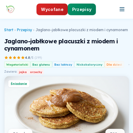
Wycofane
Przepisy
Start
›
Przepisy
›
Jaglano-jabłkowe placuszki z miodem i cynamonem
Jaglano-jabłkowe placuszki z miodem i
cynamonem
4.8
/5
(
199
)
Wegetariański
Bez glutenu
Bez laktozy
Niskokaloryczny
Dla dzieci
›
Zawiera:
jajka
orzechy
Śniadanie