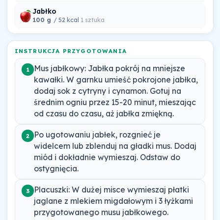
Jabłko
100 g
/ 52 kcal
1 sztuka
INSTRUKCJA PRZYGOTOWANIA
Mus jabłkowy: Jabłka pokrój na mniejsze
1
kawałki. W garnku umieść pokrojone jabłka,
dodaj sok z cytryny i cynamon. Gotuj na
średnim ogniu przez 15-20 minut, mieszając
od czasu do czasu, aż jabłka zmiękną.
Po ugotowaniu jabłek, rozgnieć je
2
widelcem lub zblenduj na gładki mus. Dodaj
miód i dokładnie wymieszaj. Odstaw do
ostygnięcia.
Placuszki: W dużej misce wymieszaj płatki
3
jaglane z mlekiem migdałowym i 3 łyżkami
przygotowanego musu jabłkowego.