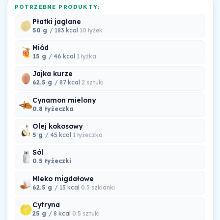
POTRZEBNE PRODUKTY:
Płatki jaglane
50 g
/ 183 kcal
10 łyżek
Miód
15 g
/ 46 kcal
1 łyżka
Jajka kurze
62.5 g
/ 87 kcal
2 sztuki
Cynamon mielony
0.8 łyżeczka
Olej kokosowy
5 g
/ 45 kcal
1 łyżeczka
Sól
0.5 łyżeczki
Mleko migdałowe
62.5 g
/ 15 kcal
0.5 szklanki
Cytryna
25 g
/ 8 kcal
0.5 sztuki