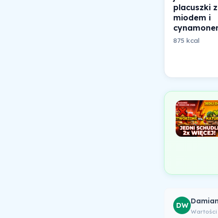
placuszki z
miodem i
cynamone
875 kcal
Damian
DW
Wartości