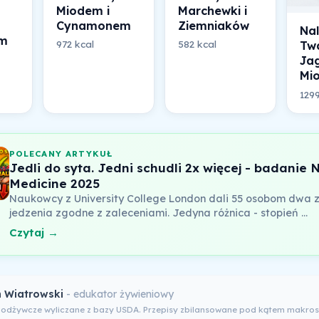
Miodem i
Marchewki i
Cynamonem
Ziemniaków
Nal
m
972 kcal
582 kcal
Tw
Ja
Mi
1299
POLECANY ARTYKUŁ
Jedli do syta. Jedni schudli 2x więcej - badanie 
Medicine 2025
Naukowcy z University College London dali 55 osobom dwa 
jedzenia zgodne z zaleceniami. Jedyna różnica - stopień …
Czytaj →
 Wiatrowski
- edukator żywieniowy
 odżywcze wyliczane z bazy USDA. Przepisy zbilansowane pod kątem makros