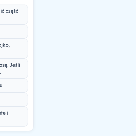
ić część
ajko,
sę. Jeśli
.
u.
.
te i