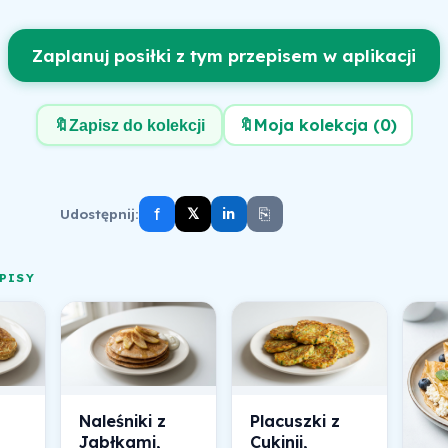
Zaplanuj posiłki z tym przepisem w aplikacji
🔖
Moja kolekcja (
0
)
🔖
Zapisz do kolekcji
f
⎘
𝕏
Udostępnij:
in
PISY
Naleśniki z
Placuszki z
Jabłkami,
Cukinii,