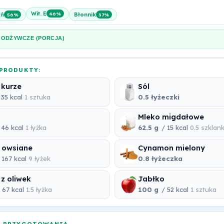
Wit. E
46%
ń
Błonnik
56%
37%
 ODŻYWCZE (PORCJA)
PRODUKTY:
 kurze
Sól
35 kcal
1 sztuka
0.5 łyżeczki
Mleko migdałowe
 46 kcal
1 łyżka
62.5 g
/ 15 kcal
0.5 szklank
i owsiane
Cynamon mielony
 167 kcal
9 łyżek
0.8 łyżeczka
 z oliwek
Jabłko
 67 kcal
1.5 łyżka
100 g
/ 52 kcal
1 sztuka
A PRZYGOTOWANIA