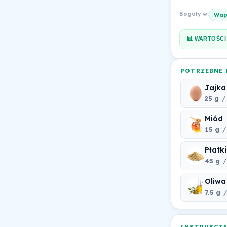
Bogaty w:
Wap
📊 WARTOŚCI
POTRZEBNE 
Jajka
25 g
/ 
Miód
15 g
/
Płatk
45 g
/
Oliwa
7.5 g
/
INSTRUKCJ