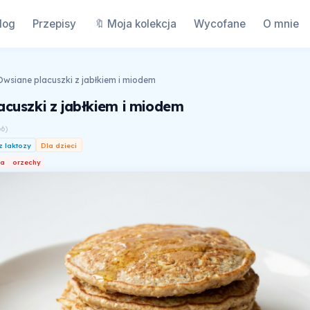
log
Przepisy
🔖 Moja kolekcja
Wycofane
O mnie
Owsiane placuszki z jabłkiem i miodem
acuszki z jabłkiem i miodem
66
)
z laktozy
Dla dzieci
ka
orzechy