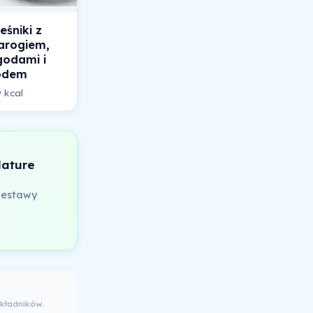
eśniki z
arogiem,
godami i
odem
 kcal
Nature
zestawy
kładników.