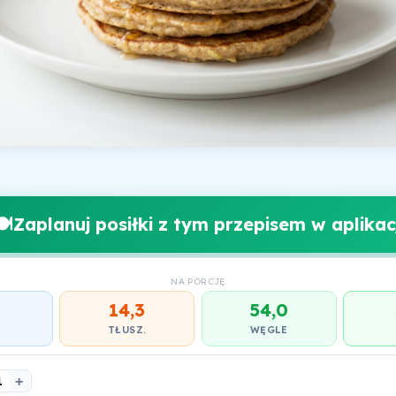
️
Zaplanuj posiłki z tym przepisem w aplikacj
NA PORCJĘ
14,3
54,0
.
TŁUSZ.
WĘGLE
1
+