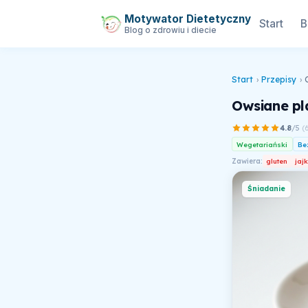
Motywator Dietetyczny
Start
B
Blog o zdrowiu i diecie
Start
›
Przepisy
›
Owsiane pl
4.8
/5
(
Wegetariański
Be
Zawiera:
gluten
jaj
Śniadanie