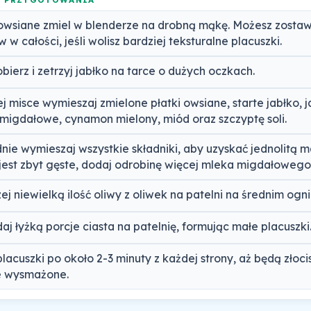
 owsiane zmiel w blenderze na drobną mąkę. Możesz zostaw
 w całości, jeśli wolisz bardziej teksturalne placuszki.
obierz i zetrzyj jabłko na tarce o dużych oczkach.
j misce wymieszaj zmielone płatki owsiane, starte jabłko, j
migdałowe, cynamon mielony, miód oraz szczyptę soli.
nie wymieszaj wszystkie składniki, aby uzyskać jednolitą ma
 jest zbyt gęste, dodaj odrobinę więcej mleka migdałowego
ej niewielką ilość oliwy z oliwek na patelni na średnim ogni
aj łyżką porcje ciasta na patelnię, formując małe placuszki
lacuszki po około 2-3 minuty z każdej strony, aż będą złocis
e wysmażone.