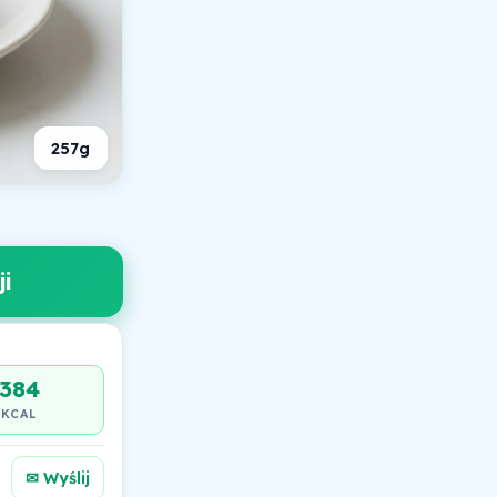
257g
i
384
KCAL
✉ Wyślij