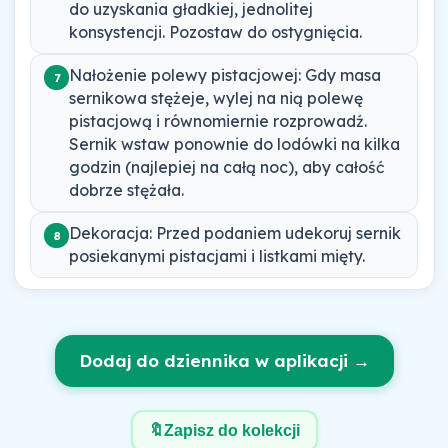
do uzyskania gładkiej, jednolitej
konsystencji. Pozostaw do ostygnięcia.
Nałożenie polewy pistacjowej: Gdy masa
7
sernikowa stężeje, wylej na nią polewę
pistacjową i równomiernie rozprowadź.
Sernik wstaw ponownie do lodówki na kilka
godzin (najlepiej na całą noc), aby całość
dobrze stężała.
Dekoracja: Przed podaniem udekoruj sernik
8
posiekanymi pistacjami i listkami mięty.
Dodaj do dziennika w aplikacji →
🔖
Zapisz do kolekcji