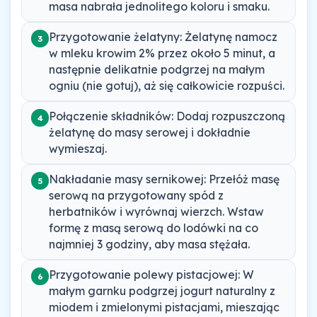
masa nabrała jednolitego koloru i smaku.
Przygotowanie żelatyny: Żelatynę namocz
3
w mleku krowim 2% przez około 5 minut, a
następnie delikatnie podgrzej na małym
ogniu (nie gotuj), aż się całkowicie rozpuści.
Połączenie składników: Dodaj rozpuszczoną
4
żelatynę do masy serowej i dokładnie
wymieszaj.
Nakładanie masy sernikowej: Przełóż masę
5
serową na przygotowany spód z
herbatników i wyrównaj wierzch. Wstaw
formę z masą serową do lodówki na co
najmniej 3 godziny, aby masa stężała.
Przygotowanie polewy pistacjowej: W
6
małym garnku podgrzej jogurt naturalny z
miodem i zmielonymi pistacjami, mieszając