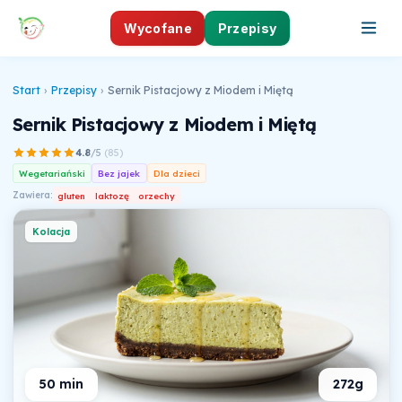
Wycofane
Przepisy
Start
›
Przepisy
›
Sernik Pistacjowy z Miodem i Miętą
Sernik Pistacjowy z Miodem i Miętą
4.8
/5
(
85
)
Wegetariański
Bez jajek
Dla dzieci
Zawiera:
gluten
laktozę
orzechy
Kolacja
50 min
272g