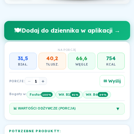
🍽️
Dodaj do dziennika w aplikacji →
NA PORCJĘ
31,5
40,2
66,6
754
BIAŁ.
TŁUSZ.
WĘGLE
KCAL
✉ Wyślij
−
1
+
PORCJE:
Bogaty w:
Fosfor
Wit. B1
Wit. B6
100%
81%
69%
▼
📊 WARTOŚCI ODŻYWCZE (PORCJA)
POTRZEBNE PRODUKTY: