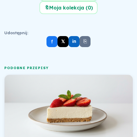
🔖
Moja kolekcja (
0
)
Udostępnij:
⎘
f
𝕏
in
PODOBNE PRZEPISY