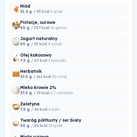
Miód
31.3 g
/ 95 kcal
5 łyżek
Pistacje, surowe
50 g
/ 297 kcal
10 garści
Jogurt naturalny
50 g
/ 30 kcal
4 sztuki
Olej kokosowy
7.5 g
/ 67 kcal
3 łyżeczki
Herbatnik
37.5 g
/ 161 kcal
30 sztuk
Mleko krowie 2%
37.5 g
/ 19 kcal
0.7 szklanka
Żelatyna
7.5 g
/ 26 kcal
4 łyżki
Twaróg półtłusty / ser biały
50 g
/ 60 kcal
10 łyżek
Mięta surowa