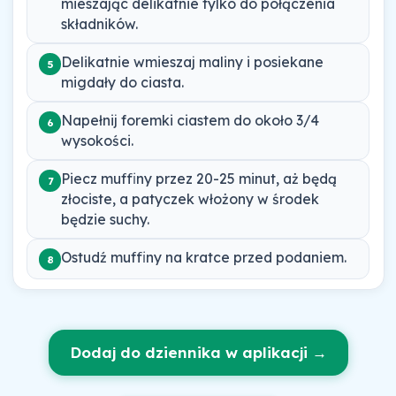
mieszając delikatnie tylko do połączenia
składników.
Delikatnie wmieszaj maliny i posiekane
5
migdały do ciasta.
Napełnij foremki ciastem do około 3/4
6
wysokości.
Piecz muffiny przez 20-25 minut, aż będą
7
złociste, a patyczek włożony w środek
będzie suchy.
Ostudź muffiny na kratce przed podaniem.
8
Dodaj do dziennika w aplikacji →