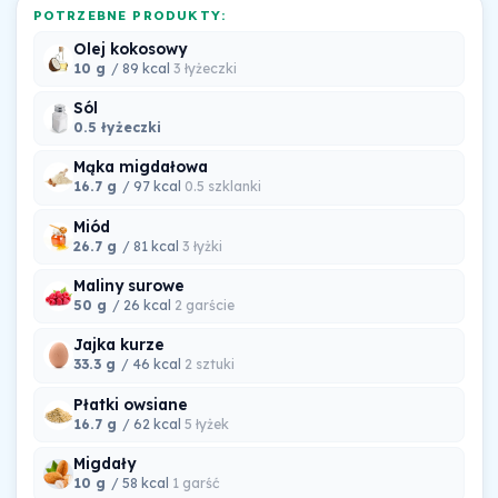
POTRZEBNE PRODUKTY:
Olej kokosowy
10 g
/ 89 kcal
3 łyżeczki
Sól
0.5 łyżeczki
Mąka migdałowa
16.7 g
/ 97 kcal
0.5 szklanki
Miód
26.7 g
/ 81 kcal
3 łyżki
Maliny surowe
50 g
/ 26 kcal
2 garście
Jajka kurze
33.3 g
/ 46 kcal
2 sztuki
Płatki owsiane
16.7 g
/ 62 kcal
5 łyżek
Migdały
10 g
/ 58 kcal
1 garść