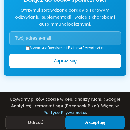
Otrzymuj sprawdzone porady o zdrowym
odżywianiu, suplementacji i walce z chorobami
autoimmunologicznymi.
Akceptuję
Regulamin
i
Politykę Prywatności
.
Zapisz się
Motywator Dietetyczny
Używamy plików cookie w celu analizy ruchu (Google
© 2026 Damian Wiatrowski. Wszelkie prawa zastrzeżone.
Analytics) i remarketingu (Facebook Pixel). Więcej w
Polityce Prywatności
.
Polityka Prywatności
Regulamin
O mnie
Blog
Odrzuć
Akceptuję