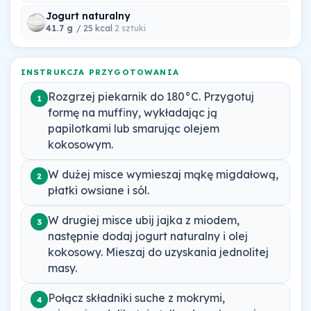
Jogurt naturalny
41.7 g
/ 25 kcal
2 sztuki
INSTRUKCJA PRZYGOTOWANIA
Rozgrzej piekarnik do 180°C. Przygotuj
1
formę na muffiny, wykładając ją
papilotkami lub smarując olejem
kokosowym.
W dużej misce wymieszaj mąkę migdałową,
2
płatki owsiane i sól.
W drugiej misce ubij jajka z miodem,
3
następnie dodaj jogurt naturalny i olej
kokosowy. Mieszaj do uzyskania jednolitej
masy.
Połącz składniki suche z mokrymi,
4