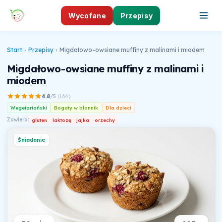
Wycofane
Przepisy
Start
›
Przepisy
›
Migdałowo-owsiane muffiny z malinami i miodem
Migdałowo-owsiane muffiny z malinami i
miodem
4.8
/5
(
164
)
Wegetariański
Bogaty w błonnik
Dla dzieci
Zawiera:
gluten
laktozę
jajka
orzechy
Śniadanie