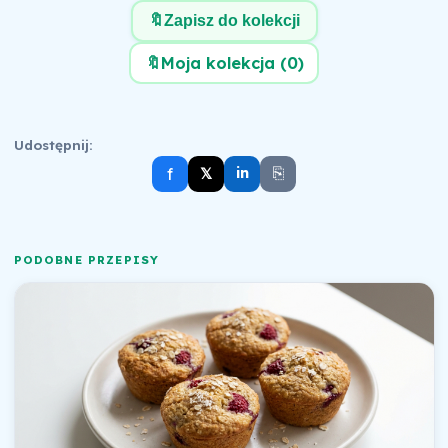
🔖
Zapisz do kolekcji
🔖
Moja kolekcja (
0
)
Udostępnij:
⎘
f
𝕏
in
PODOBNE PRZEPISY