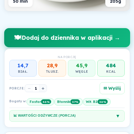
50 min
205g
🍽️
Dodaj do dziennika w aplikacji →
NA PORCJĘ
14,7
28,9
45,9
484
BIAŁ.
TŁUSZ.
WĘGLE
KCAL
✉ Wyślij
−
1
+
PORCJE:
Bogaty w:
Fosfor
Błonnik
Wit. B2
46%
37%
36%
▼
📊 WARTOŚCI ODŻYWCZE (PORCJA)