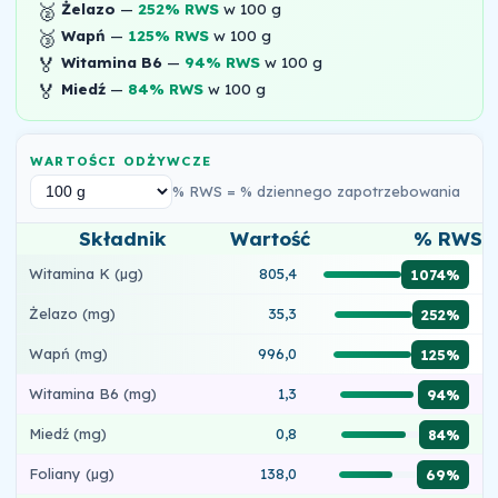
🥈
Żelazo
—
252% RWS
w 100 g
🥉
Wapń
—
125% RWS
w 100 g
🏅
Witamina B6
—
94% RWS
w 100 g
🏅
Miedź
—
84% RWS
w 100 g
WARTOŚCI ODŻYWCZE
% RWS = % dziennego zapotrzebowania
Składnik
Wartość
% RWS
Witamina K (µg)
805,4
1074%
Żelazo (mg)
35,3
252%
Wapń (mg)
996,0
125%
Witamina B6 (mg)
1,3
94%
Miedź (mg)
0,8
84%
Foliany (µg)
138,0
69%