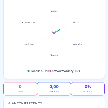
Białko
Antyoksydanty
Błonnik
Kw. tłuszcz.
Witaminy
Minerały
Błonnik 45.2%
Antyoksydanty 14%
0
0,00
0%
ORAC
PDCAAS
DIAAS
⚠️ ANTYNUTRIENTY