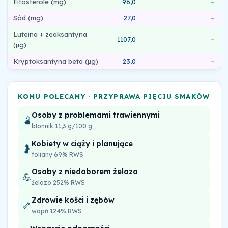
Fitosterole (mg)
96,0
–
Sód (mg)
27,0
–
Luteina + zeaksantyna
1107,0
–
(µg)
Kryptoksantyna beta (µg)
23,0
–
KOMU POLECAMY · PRZYPRAWA PIĘCIU SMAKÓW
Osoby z problemami trawiennymi
🫄
błonnik 11,3 g/100 g
Kobiety w ciąży i planujące
🤰
foliany 69% RWS
Osoby z niedoborem żelaza
💪
żelazo 252% RWS
Zdrowie kości i zębów
🦴
wapń 124% RWS