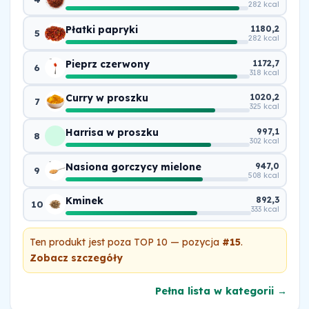
282 kcal
Płatki papryki
1180,2
5
282 kcal
Pieprz czerwony
1172,7
6
318 kcal
Curry w proszku
1020,2
7
325 kcal
Harrisa w proszku
997,1
8
302 kcal
Nasiona gorczycy mielone
947,0
9
508 kcal
Kminek
892,3
10
333 kcal
Ten produkt jest poza TOP 10 — pozycja
#15
.
Zobacz szczegóły
Pełna lista w kategorii →