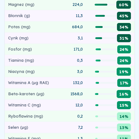
Magnez (mg)
224,0
60%
Błonnik (g)
11,3
45%
Potas (mg)
684,0
34%
Cynk (mg)
3,1
31%
Fosfor (mg)
171,0
24%
Tiamina (mg)
0,3
24%
Niacyna (mg)
3,0
19%
Witamina A (µg RAE)
132,0
17%
Beta-karoten (µg)
1568,0
16%
Witamina C (mg)
12,0
15%
Ryboflawina (mg)
0,2
14%
Selen (µg)
7,2
13%
Witamina E (mg)
1,3
11%