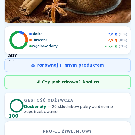
Białko
9,6 g
(10%)
Tłuszcze
7,5 g
(18%)
Węglowodany
65,6 g
(71%)
307
KCAL
⚖️ Porównaj z innym produktem
🔬 Czy jest zdrowy? Analiza
GĘSTOŚĆ ODŻYWCZA
Doskonały
— 20 składników pokrywa dzienne
zapotrzebowanie
100
PROFIL ŻYWIENIOWY