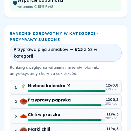
Wsparcie odporności
🛡️
witamina C 15% RWS
RANKING ZDROWOTNY W KATEGORII ·
PRZYPRAWY SUSZONE
Przyprawa pięciu smaków —
#15
z 62 w
kategorii
Ranking uwzględnia witaminy, minerały, błonnik,
antyoksydanty i kary za cukier/sód.
Mielona kolendra 🏅
1260,8
1
279 kcal
Przyprawy papryka
1200,2
2
282 kcal
Chili w proszku
1196,3
3
282 kcal
Płatki chili
1196,3
4