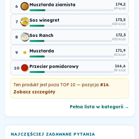
Musztarda ziarnista
174,2
6
69 kcal
Sos winegret
173,5
7
430 kcal
Sos Ranch
172,3
8
430 kcal
Musztarda
171,9
9
60 kcal
Przecier pomidorowy
166,6
10
38 kcal
Ten produkt jest poza TOP 10 — pozycja
#16
.
Zobacz szczegóły
Pełna lista w kategorii →
NAJCZĘŚCIEJ ZADAWANE PYTANIA