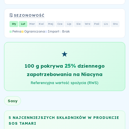
🗓️
SEZONOWOŚĆ
Sty
Lut
Mar
Kwi
Maj
Cze
Lip
Sie
Wrz
Paź
Lis
Gru
Pełna
Ograniczona
Import
Brak
★
25%
100 g pokrywa
dziennego
zapotrzebowania na Niacyna
Referencyjna wartość spożycia (RWS)
Sosy
5 NAJCENNIEJSZYCH SKŁADNIKÓW W PRODUKCIE
SOS TAMARI