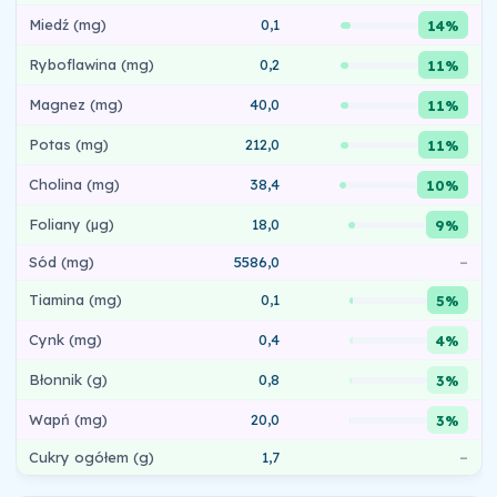
Miedź (mg)
0,1
14%
Ryboflawina (mg)
0,2
11%
Magnez (mg)
40,0
11%
Potas (mg)
212,0
11%
Cholina (mg)
38,4
10%
Foliany (µg)
18,0
9%
Sód (mg)
5586,0
–
Tiamina (mg)
0,1
5%
Cynk (mg)
0,4
4%
Błonnik (g)
0,8
3%
Wapń (mg)
20,0
3%
Cukry ogółem (g)
1,7
–