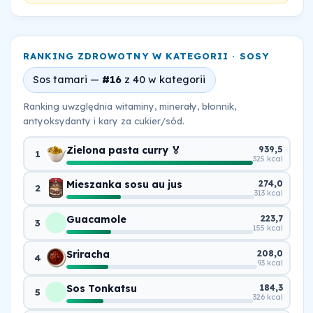
RANKING ZDROWOTNY W KATEGORII · SOSY
Sos tamari —
#16
z 40 w kategorii
Ranking uwzględnia witaminy, minerały, błonnik,
antyoksydanty i kary za cukier/sód.
Zielona pasta curry 🏅
939,5
1
325 kcal
Mieszanka sosu au jus
274,0
2
313 kcal
Guacamole
223,7
3
155 kcal
Sriracha
208,0
4
93 kcal
Sos Tonkatsu
184,3
5
326 kcal