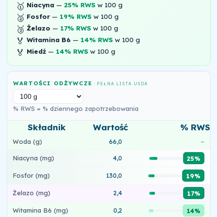
🥇
Niacyna
—
25% RWS
w 100 g
🥈
Fosfor
—
19% RWS
w 100 g
🥉
Żelazo
—
17% RWS
w 100 g
🏅
Witamina B6
—
14% RWS
w 100 g
🏅
Miedź
—
14% RWS
w 100 g
WARTOŚCI ODŻYWCZE
· PEŁNA LISTA USDA
% RWS = % dziennego zapotrzebowania
Składnik
Wartość
% RWS
Woda (g)
66,0
–
Niacyna (mg)
4,0
25%
Fosfor (mg)
130,0
19%
Żelazo (mg)
2,4
17%
Witamina B6 (mg)
0,2
14%