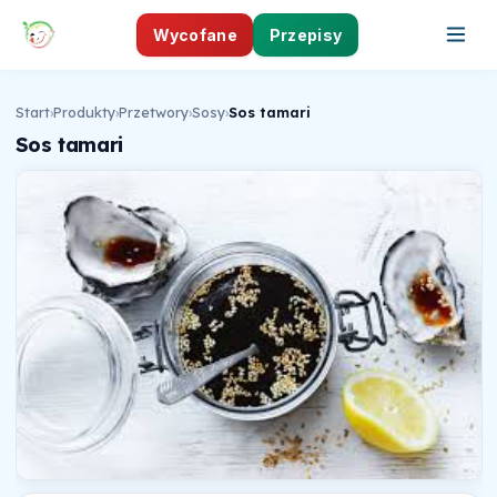
Wycofane
Przepisy
Start
›
Produkty
›
Przetwory
›
Sosy
›
Sos tamari
Sos tamari