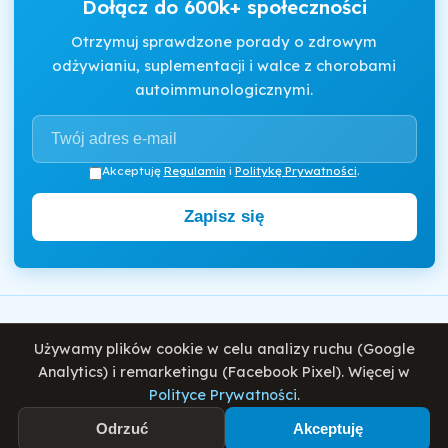
Dołącz do 600k+ społeczności
Otrzymuj sprawdzone porady o zdrowym
odżywianiu, suplementacji i walce z chorobami
autoimmunologicznymi.
Akceptuję
Regulamin
i
Politykę Prywatności
.
Zapisz się
Motywator Dietetyczny
Używamy plików cookie w celu analizy ruchu (Google
© 2026 Damian Wiatrowski. Wszelkie prawa zastrzeżone.
Analytics) i remarketingu (Facebook Pixel). Więcej w
Polityce Prywatności
.
Polityka Prywatności
Regulamin
O mnie
Blog
Odrzuć
Akceptuję