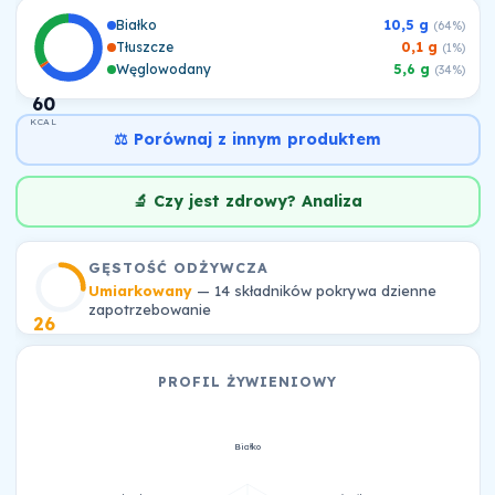
Białko
10,5 g
(64%)
Tłuszcze
0,1 g
(1%)
Węglowodany
5,6 g
(34%)
60
KCAL
⚖️ Porównaj z innym produktem
🔬 Czy jest zdrowy? Analiza
GĘSTOŚĆ ODŻYWCZA
Umiarkowany
— 14 składników pokrywa dzienne
zapotrzebowanie
26
PROFIL ŻYWIENIOWY
Białko