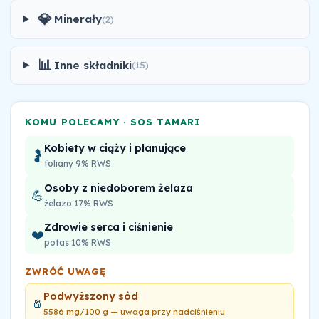
💎
Minerały
(2)
📊
Inne składniki
(15)
KOMU POLECAMY · SOS TAMARI
Kobiety w ciąży i planujące
🤰
foliany 9% RWS
Osoby z niedoborem żelaza
💪
żelazo 17% RWS
Zdrowie serca i ciśnienie
❤️
potas 10% RWS
ZWRÓĆ UWAGĘ
Podwyższony sód
🧂
5586 mg/100 g — uwaga przy nadciśnieniu