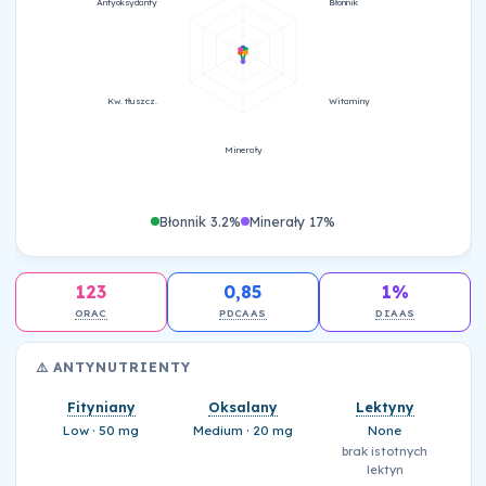
Antyoksydanty
Błonnik
Kw. tłuszcz.
Witaminy
Minerały
Błonnik 3.2%
Minerały 17%
123
0,85
1%
ORAC
PDCAAS
DIAAS
⚠️ ANTYNUTRIENTY
Fityniany
Oksalany
Lektyny
Low · 50 mg
Medium · 20 mg
None
brak istotnych
lektyn