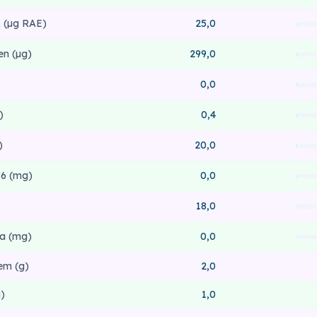
 (µg RAE)
25,0
en (µg)
299,0
0,0
)
0,4
)
20,0
6 (mg)
0,0
18,0
a (mg)
0,0
em (g)
2,0
)
1,0