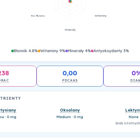
Kw. tłuszcz.
Witaminy
Minerały
Błonnik 4.8%
Witaminy 9%
Minerały 4%
Antyoksydanty 3%
238
0,00
0
ORAC
PDCAAS
DIA
UTRIENTY
ityniany
Oksalany
Lektyn
ow · 0 mg
Medium · 0 mg
None
brak istotnych