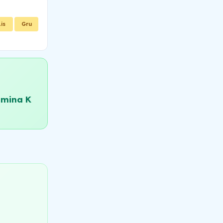
Lis
Gru
amina K