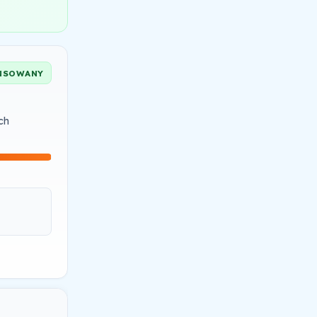
NSOWANY
ch