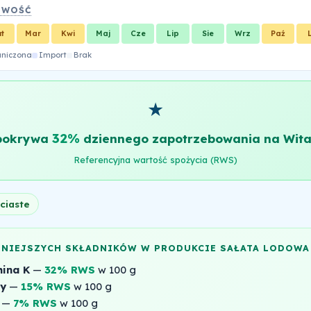
OWOŚĆ
ut
Mar
Kwi
Maj
Cze
Lip
Sie
Wrz
Paź
aniczona
Import
Brak
★
32%
 pokrywa
dziennego zapotrzebowania na Wit
Referencyjna wartość spożycia (RWS)
ciaste
NNIEJSZYCH SKŁADNIKÓW W PRODUKCIE SAŁATA LODOWA
ina K
—
32% RWS
w 100 g
ny
—
15% RWS
w 100 g
—
7% RWS
w 100 g