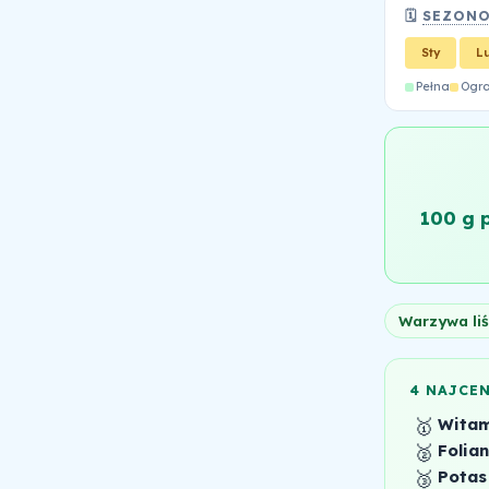
🗓️
SEZON
Sty
L
Pełna
Ogr
100 g
Warzywa liś
4 NAJCE
🥇
Witam
🥈
Folia
🥉
Potas