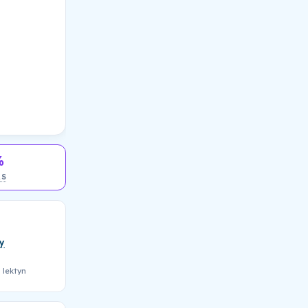
%
AS
y
 lektyn