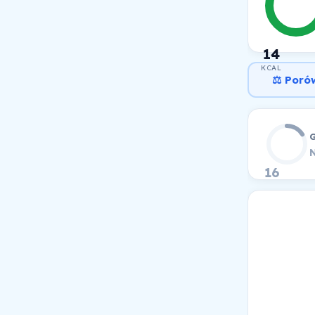
14
KCAL
⚖️ Poró
N
16