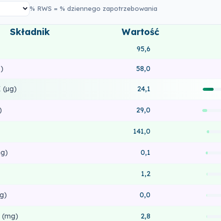
% RWS = % dziennego zapotrzebowania
Składnik
Wartość
95,6
)
58,0
 (µg)
24,1
)
29,0
141,0
g)
0,1
1,2
g)
0,0
 (mg)
2,8