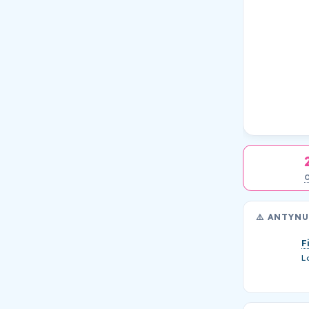
⚠️ ANTYN
F
L