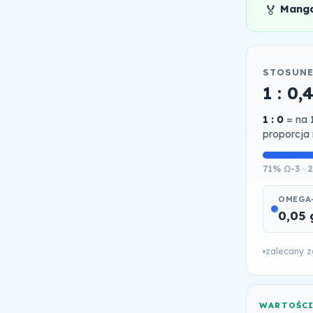
🏅
Mang
STOSUNE
1 : 0,
1 : 0
= na 
proporcja 
71% Ω-3 · 
OMEGA-
0,05 
zalecany za
WARTOŚC