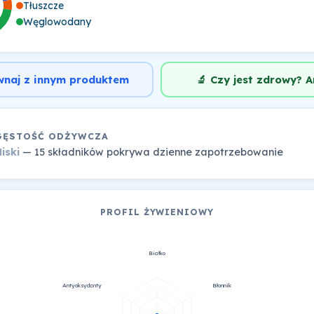
Tłuszcze
Węglowodany
wnaj z innym produktem
🔬 Czy jest zdrowy? A
GĘSTOŚĆ ODŻYWCZA
iski
— 15 składników pokrywa dzienne zapotrzebowanie
PROFIL ŻYWIENIOWY
Białko
Antyoksydanty
Błonnik