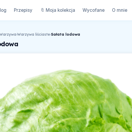
log
Przepisy
🔖 Moja kolekcja
Wycofane
O mnie
Warzywa
›
Warzywa liściaste
›
Sałata lodowa
lodowa