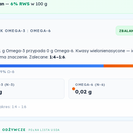
an
—
6% RWS
w 100 g
K OMEGA-3 : OMEGA-6
ZBALA
4
1 g Omega-3 przypada 0 g Omega-6. Kwasy wielonienasycone — i
ma znaczenie. Zalecane:
1:4–1:6
.
29% Ω-6
3 (N-3)
OMEGA-6 (N-6)
g
0,02 g
kres: 1:4 – 1:6
I ODŻYWCZE
· PEŁNA LISTA USDA