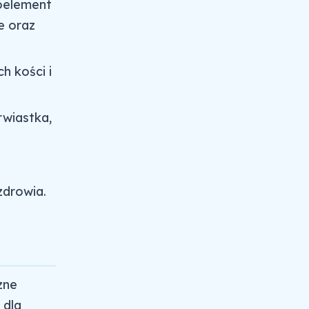
oelement
e oraz
h kości i
rwiastka,
zdrowia.
zne
 dla