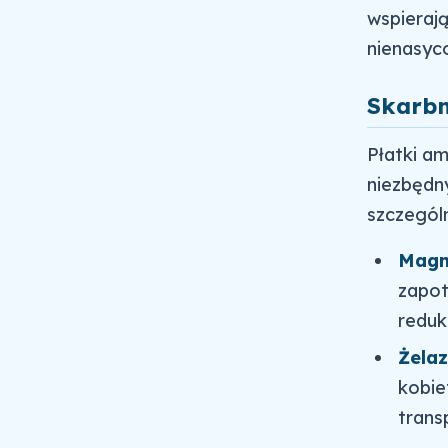
wspierają
nienasyc
Skarbn
Płatki a
niezbędn
szczegól
Magn
zapot
reduk
Żelaz
kobie
trans