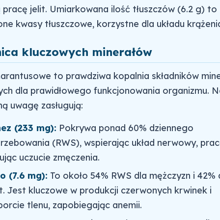
 pracę jelit. Umiarkowana ilość tłuszczów (6.2 g) to
one kwasy tłuszczowe, korzystne dla układu krążeni
ica kluczowych minerałów
marantusowe to prawdziwa kopalnia składników mine
ych dla prawidłowego funkcjonowania organizmu. N
ną uwagę zasługują:
ez (233 mg):
Pokrywa ponad 60% dziennego
rzebowania (RWS), wspierając układ nerwowy, pracę
ując uczucie zmęczenia.
o (7.6 mg):
To około 54% RWS dla mężczyzn i 42% 
t. Jest kluczowe w produkcji czerwonych krwinek i
porcie tlenu, zapobiegając anemii.