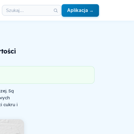
Aplikacja →
tości
ej. Są
owych
 cukru i