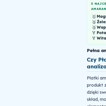
5 NAJC
AMARA
🥇
Mag
🥈
Żela
🥉
Wap
🏅
Pota
🏅
Wit
Pełna a
Czy Pł
analiz
Płatki a
produkt z
dzięki s
skład, m