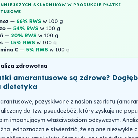
ENNIEJSZYCH SKŁADNIKÓW W PRODUKCIE PŁATKI
NTUSOWE
nez
—
66% RWS
w 100 g
zo
—
54% RWS
w 100 g
ń
—
20% RWS
w 100 g
s
—
15% RWS
w 100 g
amina C
—
5% RWS
w 100 g
naliza zdrowotna
atki amarantusowe są zdrowe? Dogłę
a dietetyka
marantusowe, pozyskiwane z nasion szarłatu (amaran
aliczany do tzw. pseudozbóż, który zyskuje na popu
woim imponującym właściwościom odżywczym. Analizu
ożna jednoznacznie stwierdzić, że są one niezwykle