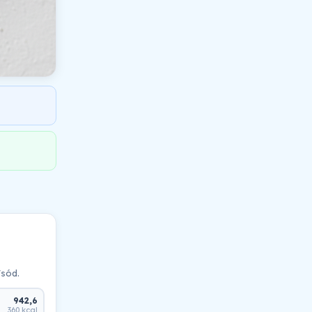
/sód.
942,6
360 kcal