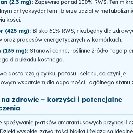
an (2.3 mg):
Zapewnia ponad 100% RWS. Ten mikr
silnym antyoksydantem i bierze udział w metabolizmi
iu kości.
r (425 mg):
Blisko 61% RWS, niezbędny dla zdrowyc
 oraz procesów energetycznych w komórkach.
 (135 mg):
Stanowi cenne, roślinne źródło tego pie
go dla układu kostnego.
 dostarczają cynku, potasu i selenu, co czyni je
owym wsparciem dla odporności i ogólnego stanu 
na zdrowie – korzyści i potencjalne
czenia
e spożywanie płatków amarantusowych przynosi lic
 Dzięki wysokiej zawartości białka i żelaza są idealne