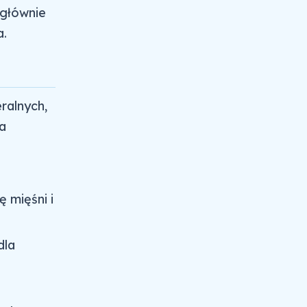
 głównie
a.
ralnych,
a
 mięśni i
dla