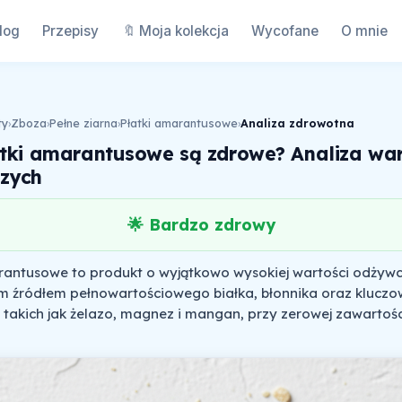
log
Przepisy
🔖 Moja kolekcja
Wycofane
O mnie
ty
›
Zboza
›
Pełne ziarna
›
Płatki amarantusowe
›
Analiza zdrowotna
tki amarantusowe są zdrowe? Analiza war
zych
🌟 Bardzo zdrowy
rantusowe to produkt o wyjątkowo wysokiej wartości odżywcz
 źródłem pełnowartościowego białka, błonnika oraz klucz
 takich jak żelazo, magnez i mangan, przy zerowej zawartości