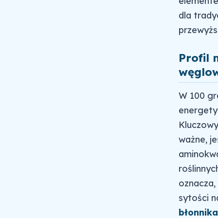
elemente
dla trad
przewyżs
Profil
węglo
W 100 gr
energety
Kluczowy
ważne, je
aminokwas
roślinnyc
oznacza, 
sytości 
błonnika 