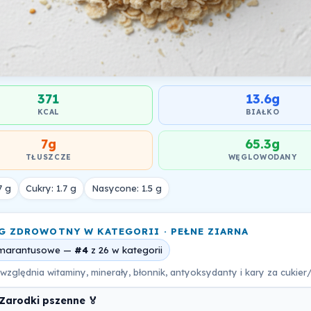
371
13.6g
KCAL
BIAŁKO
7g
65.3g
TŁUSZCZE
WĘGLOWODANY
7 g
Cukry: 1.7 g
Nasycone: 1.5 g
G ZDROWOTNY W KATEGORII · PEŁNE ZIARNA
 amarantusowe —
#4
z 26 w kategorii
względnia witaminy, minerały, błonnik, antyoksydanty i kary za cukier
Zarodki pszenne 🏅