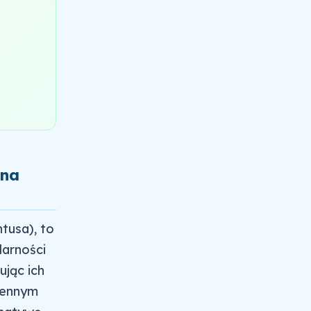
bna
tusa), to
larności
jąc ich
 cennym