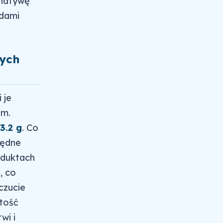
rnatywę
ędami
nych
 je
em.
3.2 g
. Co
będne
oduktach
, co
czucie
rtość
wi i