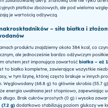
m zbilansowanej diety. Stanowią one nie tylko alte
ycyjnych płatków zbożowych, ale pod wieloma wzgl
zają je wartością odżywczą.
 makroskładników – siła białka i złożo
wodanów
amach produktu znajdziemy około 384 kcal, co czyni
cznym, ale jednocześnie bardzo odżywczym posiłki
m atutem jest imponująca zawartość
białka – aż 1
st to białko kompletne, zawierające wszystkie niez
y, w tym lizynę, której często brakuje w innych pr
h. Węglowodany (68.8 g) to głównie skrobia (55.7 g)
że energia uwalniana jest stopniowo, zapewniając u
na długo. Brak cukrów prostych (0 g) i wysoka zawa
(7.2 g)
dodatkowo stabilizują poziom glukozy we kr