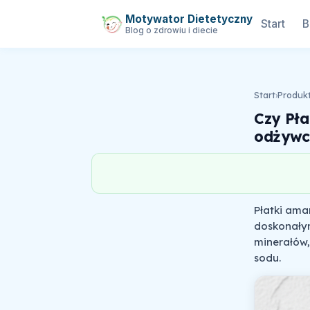
Motywator Dietetyczny
Start
B
Blog o zdrowiu i diecie
Start
›
Produk
Czy Pła
odżywc
Płatki ama
doskonałym
minerałów,
sodu.