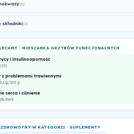
nokwasy
(6)
 składniki
(2)
LECAMY · MIESZANKA GRZYBÓW FUNKCJONALNYCH
ycy i insulinooporność
 (15)
 z problemami trawiennymi
 3,1 g/100 g
e serca i ciśnienie
18% RWS
 ZDROWOTNY W KATEGORII · SUPLEMENTY