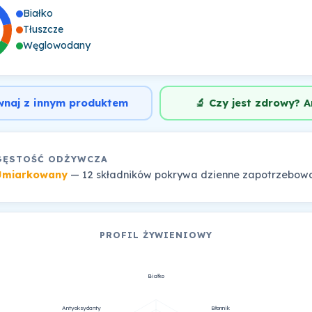
Białko
Tłuszcze
Węglowodany
wnaj z innym produktem
🔬 Czy jest zdrowy? A
GĘSTOŚĆ ODŻYWCZA
Umiarkowany
— 12 składników pokrywa dzienne zapotrzebow
PROFIL ŻYWIENIOWY
Białko
Antyoksydanty
Błonnik