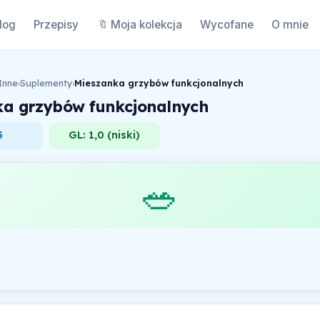
log
Przepisy
🔖 Moja kolekcja
Wycofane
O mnie
Inne
›
Suplementy
›
Mieszanka grzybów funkcjonalnych
ka grzybów funkcjonalnych
5
GL: 1,0 (niski)
🥗