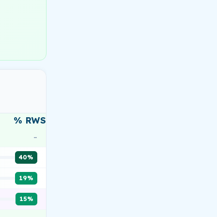
% RWS
–
40%
19%
15%