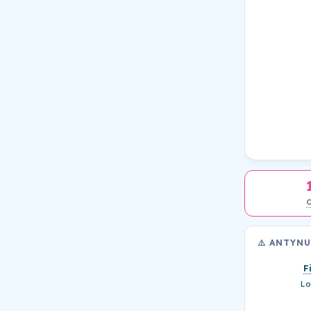
⚠️ ANTYN
F
Lo