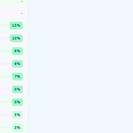
–
–
13%
12%
8%
8%
7%
5%
5%
3%
2%