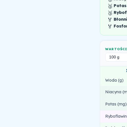
🥈
Potas
🥉
Rybof
🏅
Błonn
🏅
Fosfo
WARTOŚC
Woda (g)
Niacyna (
Potas (mg)
Ryboflawin