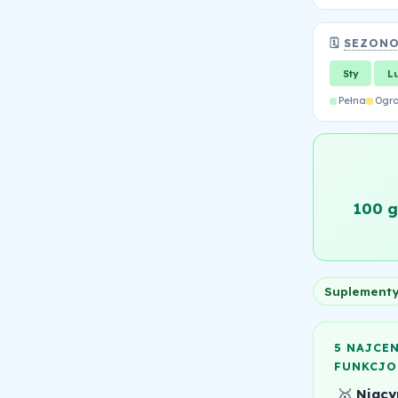
🗓️
SEZON
Sty
L
Pełna
Ogr
100 
Suplement
5 NAJCE
FUNKCJO
🥇
Niacy