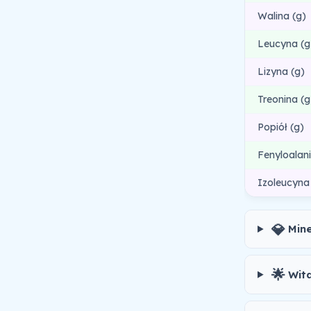
Walina (g)
Leucyna (g
Lizyna (g)
Treonina (g
Popiół (g)
Fenyloalani
Izoleucyna
💎
Min
🌟
Wit