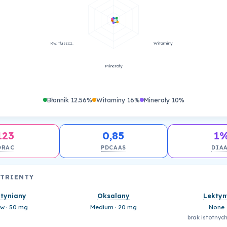
Kw. tłuszcz.
Witaminy
Minerały
Błonnik 12.56%
Witaminy 16%
Minerały 10%
123
0,85
1
ORAC
PDCAAS
DIA
UTRIENTY
ityniany
Oksalany
Lektyn
w · 50 mg
Medium · 20 mg
None
brak istotnych