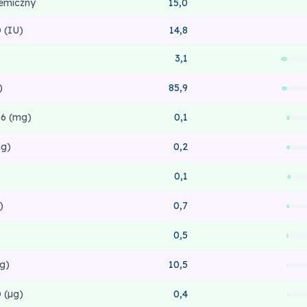
kemiczny
15,0
 (IU)
14,8
3,1
)
85,9
6 (mg)
0,1
g)
0,2
0,1
)
0,7
0,5
g)
10,5
 (µg)
0,4