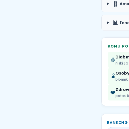
🧬
Ami
📊
Inne
KOMU PO
Diabet
🩸
niski IG
Osoby
🫄
błonnik
Zdrowi
❤️
potas 
RANKING