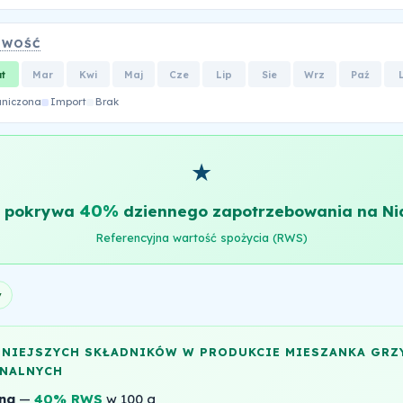
OWOŚĆ
ut
Mar
Kwi
Maj
Cze
Lip
Sie
Wrz
Paź
aniczona
Import
Brak
★
40%
g pokrywa
dziennego zapotrzebowania na Ni
Referencyjna wartość spożycia (RWS)
y
NNIEJSZYCH SKŁADNIKÓW W PRODUKCIE MIESZANKA GR
NALNYCH
na
—
40% RWS
w 100 g