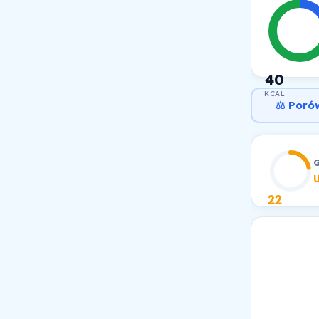
40
KCAL
⚖️ Poró
22