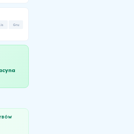
Lis
Gru
acyna
ZYBÓW