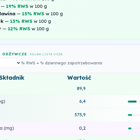
—
19% RWS
w 100 g
lawina
—
15% RWS
w 100 g
ik
—
13% RWS
w 100 g
r
—
12% RWS
w 100 g
I ODŻYWCZE
· PEŁNA LISTA USDA
% RWS = % dziennego zapotrzebowania
Składnik
Wartość
89,9
mg)
6,4
375,9
a (mg)
0,2