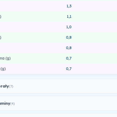
1,3
)
1,1
1,0
)
0,8
0,8
na (g)
0,7
 (g)
0,7
erały
(7)
aminy
(4)