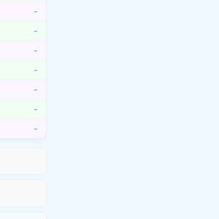
–
–
–
–
–
–
–