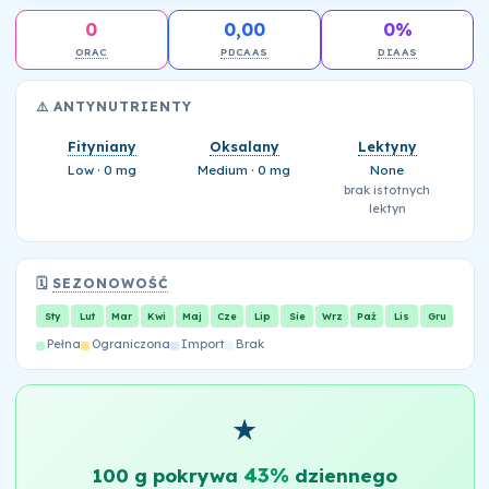
0
0,00
0%
ORAC
PDCAAS
DIAAS
⚠️ ANTYNUTRIENTY
Fityniany
Oksalany
Lektyny
Low · 0 mg
Medium · 0 mg
None
brak istotnych
lektyn
🗓️
SEZONOWOŚĆ
Sty
Lut
Mar
Kwi
Maj
Cze
Lip
Sie
Wrz
Paź
Lis
Gru
Pełna
Ograniczona
Import
Brak
★
43%
100 g pokrywa
dziennego