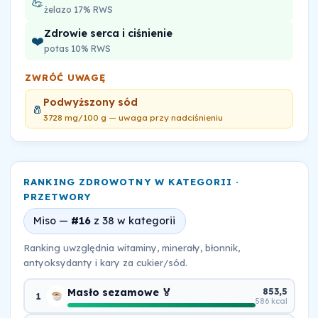
💪
żelazo 17% RWS
Zdrowie serca i ciśnienie
❤️
potas 10% RWS
ZWRÓĆ UWAGĘ
Podwyższony sód
🧂
3728 mg/100 g — uwaga przy nadciśnieniu
RANKING ZDROWOTNY W KATEGORII ·
PRZETWORY
Miso —
#16
z 38 w kategorii
Ranking uwzględnia witaminy, minerały, błonnik,
antyoksydanty i kary za cukier/sód.
Masło sezamowe 🏅
853,5
1
586 kcal