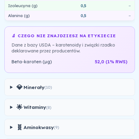
Izoleucyna (g)
0,5
–
Alanina (g)
0,5
–
🔬 CZEGO NIE ZNAJDZIESZ NA ETYKIECIE
Dane z bazy USDA – karotenoidy i związki rzadko
deklarowane przez producentów.
Beta-karoten (µg)
52,0
(1% RWS)
💎
Minerały
(10)
🌟
Witaminy
(8)
🧬
Aminokwasy
(9)