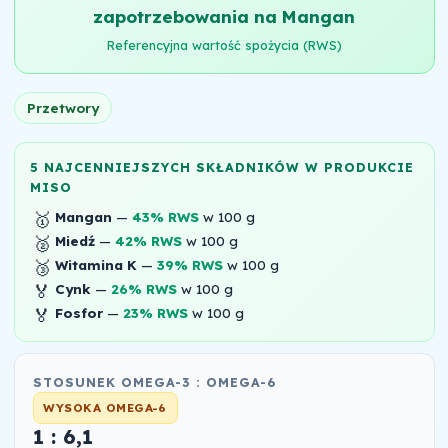
zapotrzebowania na Mangan
Referencyjna wartość spożycia (RWS)
Przetwory
5 NAJCENNIEJSZYCH SKŁADNIKÓW W PRODUKCIE
MISO
🥇
Mangan
—
43% RWS
w 100 g
🥈
Miedź
—
42% RWS
w 100 g
🥉
Witamina K
—
39% RWS
w 100 g
🏅
Cynk
—
26% RWS
w 100 g
🏅
Fosfor
—
23% RWS
w 100 g
STOSUNEK OMEGA-3 : OMEGA-6
WYSOKA OMEGA-6
1 : 6,1