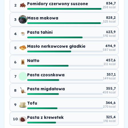
Pomidory czerwony suszone
834,7
2
258 kcal
Masa makowa
828,2
3
525 kcal
Pasta tahini
623,9
4
592 kcal
Masło nerkowcowe gładkie
494,9
5
587 kcal
Natto
457,6
6
211 kcal
Pasta czosnkowa
357,1
7
149 kcal
Pasta migdałowa
355,7
8
458 kcal
Tofu
344,6
9
270 kcal
Pasta z krewetek
325,4
10
192 kcal