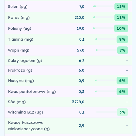
Selen (µg)
7,0
13%
Potas (mg)
210,0
11%
Foliany (µg)
19,0
10%
Tiamina (mg)
0,1
9%
Wapń (mg)
57,0
7%
Cukry ogółem (g)
6,2
–
Fruktoza (g)
6,0
–
Niacyna (mg)
0,9
6%
Kwas pantotenowy (mg)
0,3
6%
Sód (mg)
3728,0
–
Witamina B12 (µg)
0,1
3%
Kwasy tłuszczowe
2,9
–
wielonienasycone (g)