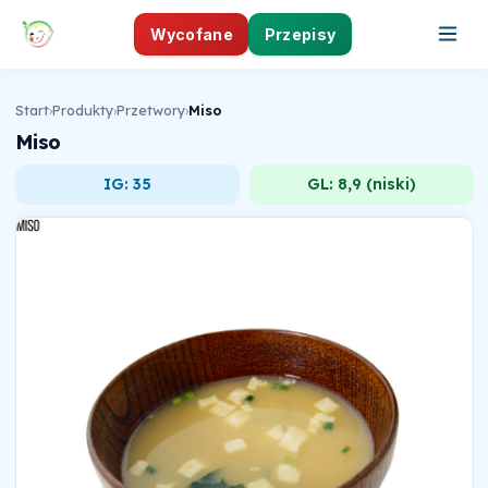
Wycofane
Przepisy
Start
›
Produkty
›
Przetwory
›
Miso
Miso
IG: 35
GL: 8,9 (niski)