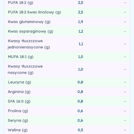
PUFA 18:2 (g)
2,5
–
PUFA 18:2 kwas linolowy (g)
2,5
–
Kwas glutaminowy (g)
1,9
–
Kwas asparaginowy (g)
1,2
–
Kwasy tłuszczowe
1,1
–
jednonienasycone (g)
MUFA 18:1 (g)
1,0
–
Kwasy tłuszczowe
1,0
–
nasycone (g)
Leucyna (g)
0,8
–
Arginina (g)
0,8
–
SFA 16:0 (g)
0,8
–
Prolina (g)
0,6
–
Seryna (g)
0,6
–
Walina (g)
0,5
–