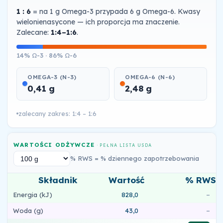
1 : 6
= na 1 g Omega-3 przypada 6 g Omega-6. Kwasy
wielonienasycone — ich proporcja ma znaczenie.
Zalecane:
1:4–1:6
.
14% Ω-3 · 86% Ω-6
OMEGA-3 (N-3)
OMEGA-6 (N-6)
0,41 g
2,48 g
zalecany zakres: 1:4 – 1:6
WARTOŚCI ODŻYWCZE
· PEŁNA LISTA USDA
% RWS = % dziennego zapotrzebowania
Składnik
Wartość
% RWS
Energia (kJ)
828,0
–
Woda (g)
43,0
–