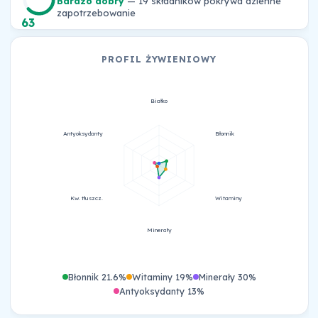
Bardzo dobry
— 19 składników pokrywa dzienne
zapotrzebowanie
63
PROFIL ŻYWIENIOWY
Białko
Antyoksydanty
Błonnik
Kw. tłuszcz.
Witaminy
Minerały
Błonnik 21.6%
Witaminy 19%
Minerały 30%
Antyoksydanty 13%