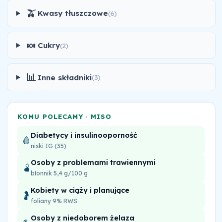
🫒
Kwasy tłuszczowe
(6)
🍬
Cukry
(2)
📊
Inne składniki
(3)
KOMU POLECAMY · MISO
Diabetycy i insulinooporność
🩸
niski IG (35)
Osoby z problemami trawiennymi
🫄
błonnik 5,4 g/100 g
Kobiety w ciąży i planujące
🤰
foliany 9% RWS
Osoby z niedoborem żelaza