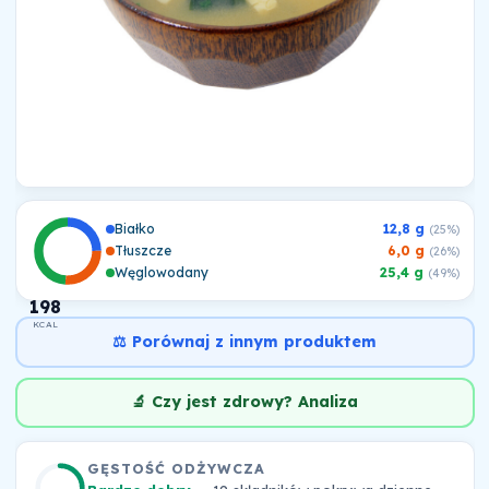
Białko
12,8 g
(25%)
Tłuszcze
6,0 g
(26%)
Węglowodany
25,4 g
(49%)
198
KCAL
⚖️ Porównaj z innym produktem
🔬 Czy jest zdrowy? Analiza
GĘSTOŚĆ ODŻYWCZA