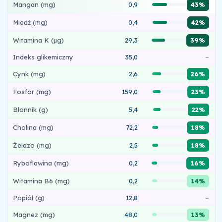
Mangan (mg)
0,9
43%
Miedź (mg)
0,4
42%
Witamina K (µg)
29,3
39%
Indeks glikemiczny
35,0
–
Cynk (mg)
2,6
26%
Fosfor (mg)
159,0
23%
Błonnik (g)
5,4
22%
Cholina (mg)
72,2
18%
Żelazo (mg)
2,5
18%
Ryboflawina (mg)
0,2
16%
Witamina B6 (mg)
0,2
14%
Popiół (g)
12,8
–
Magnez (mg)
48,0
13%