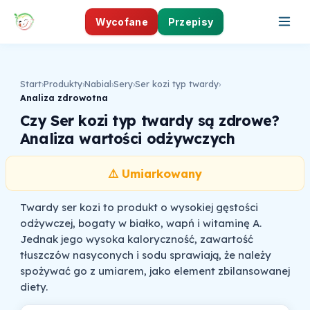
Wycofane
Przepisy
Start
›
Produkty
›
Nabial
›
Sery
›
Ser kozi typ twardy
›
Analiza zdrowotna
Czy Ser kozi typ twardy są zdrowe?
Analiza wartości odżywczych
⚠️ Umiarkowany
Twardy ser kozi to produkt o wysokiej gęstości
odżywczej, bogaty w białko, wapń i witaminę A.
Jednak jego wysoka kaloryczność, zawartość
tłuszczów nasyconych i sodu sprawiają, że należy
spożywać go z umiarem, jako element zbilansowanej
diety.