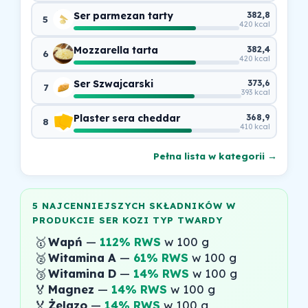
Ser parmezan tarty
382,8
5
420 kcal
Mozzarella tarta
382,4
6
420 kcal
Ser Szwajcarski
373,6
7
393 kcal
Plaster sera cheddar
368,9
8
410 kcal
Pełna lista w kategorii →
5 NAJCENNIEJSZYCH SKŁADNIKÓW W
PRODUKCIE SER KOZI TYP TWARDY
🥇
Wapń
—
112% RWS
w 100 g
🥈
Witamina A
—
61% RWS
w 100 g
🥉
Witamina D
—
14% RWS
w 100 g
🏅
Magnez
—
14% RWS
w 100 g
🏅
Żelazo
—
14% RWS
w 100 g