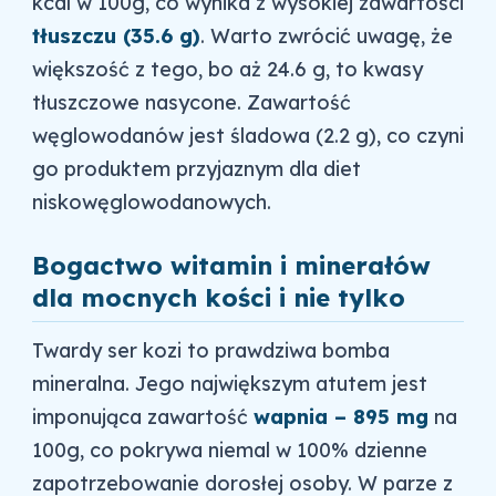
kcal w 100g, co wynika z wysokiej zawartości
tłuszczu (35.6 g)
. Warto zwrócić uwagę, że
większość z tego, bo aż 24.6 g, to kwasy
tłuszczowe nasycone. Zawartość
węglowodanów jest śladowa (2.2 g), co czyni
go produktem przyjaznym dla diet
niskowęglowodanowych.
Bogactwo witamin i minerałów
dla mocnych kości i nie tylko
Twardy ser kozi to prawdziwa bomba
mineralna. Jego największym atutem jest
imponująca zawartość
wapnia – 895 mg
na
100g, co pokrywa niemal w 100% dzienne
zapotrzebowanie dorosłej osoby. W parze z