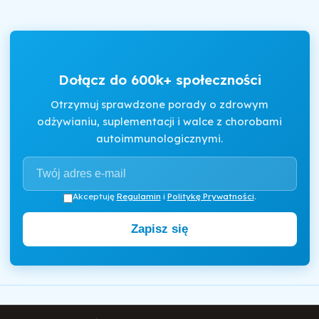
Dołącz do 600k+ społeczności
Otrzymuj sprawdzone porady o zdrowym
odżywianiu, suplementacji i walce z chorobami
autoimmunologicznymi.
Akceptuję
Regulamin
i
Politykę Prywatności
.
Zapisz się
Motywator Dietetyczny