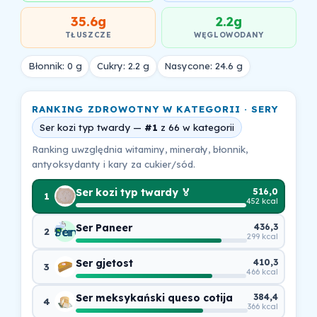
35.6g
2.2g
TŁUSZCZE
WĘGLOWODANY
Błonnik: 0 g
Cukry: 2.2 g
Nasycone: 24.6 g
RANKING ZDROWOTNY W KATEGORII · SERY
Ser kozi typ twardy —
#1
z 66 w kategorii
Ranking uwzględnia witaminy, minerały, błonnik,
antyoksydanty i kary za cukier/sód.
Ser kozi typ twardy 🏅
516,0
1
452 kcal
Ser Paneer
436,3
2
299 kcal
Ser gjetost
410,3
3
466 kcal
Ser meksykański queso cotija
384,4
4
366 kcal