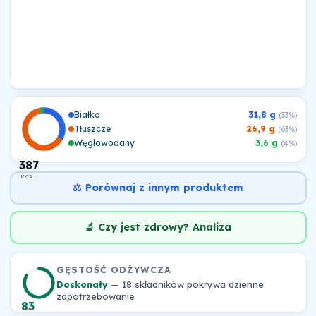
Białko
31,8 g
(33%)
Tłuszcze
26,9 g
(63%)
Węglowodany
3,6 g
(4%)
387
KCAL
⚖️ Porównaj z innym produktem
🔬 Czy jest zdrowy? Analiza
GĘSTOŚĆ ODŻYWCZA
Doskonały
— 18 składników pokrywa dzienne
zapotrzebowanie
83