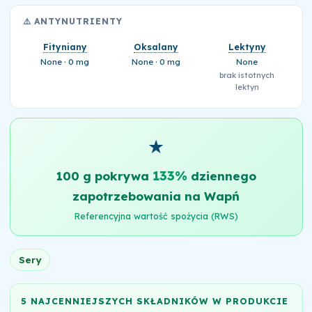
⚠️ ANTYNUTRIENTY
Fityniany
Oksalany
Lektyny
None · 0 mg
None · 0 mg
None
brak istotnych
lektyn
★
133%
100 g pokrywa
dziennego
zapotrzebowania na Wapń
Referencyjna wartość spożycia (RWS)
Sery
5 NAJCENNIEJSZYCH SKŁADNIKÓW W PRODUKCIE