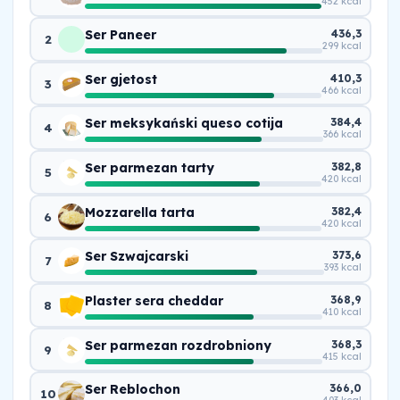
452 kcal
Ser Paneer
436,3
2
299 kcal
Ser gjetost
410,3
3
466 kcal
Ser meksykański queso cotija
384,4
4
366 kcal
Ser parmezan tarty
382,8
5
420 kcal
Mozzarella tarta
382,4
6
420 kcal
Ser Szwajcarski
373,6
7
393 kcal
Plaster sera cheddar
368,9
8
410 kcal
Ser parmezan rozdrobniony
368,3
9
415 kcal
Ser Reblochon
366,0
10