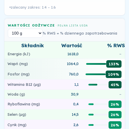
zalecany zakres: 1:4 – 1:6
WARTOŚCI ODŻYWCZE
· PEŁNA LISTA USDA
% RWS = % dziennego zapotrzebowania
Składnik
Wartość
% RWS
Energia (kJ)
1618,0
–
Wapń (mg)
1064,0
133%
Fosfor (mg)
760,0
109%
Witamina B12 (µg)
1,1
45%
Woda (g)
30,9
–
Ryboflawina (mg)
0,4
26%
Selen (µg)
14,5
26%
Cynk (mg)
2,6
26%