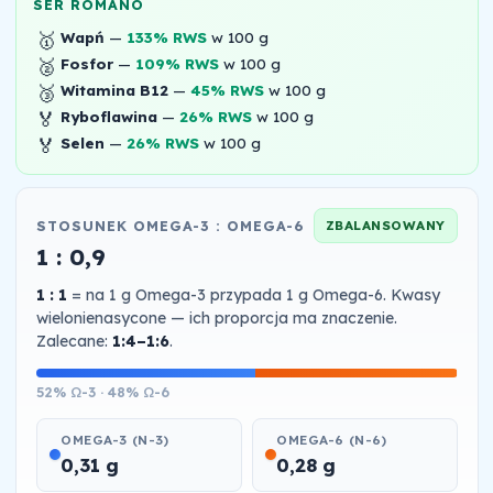
SER ROMANO
🥇
Wapń
—
133% RWS
w 100 g
🥈
Fosfor
—
109% RWS
w 100 g
🥉
Witamina B12
—
45% RWS
w 100 g
🏅
Ryboflawina
—
26% RWS
w 100 g
🏅
Selen
—
26% RWS
w 100 g
STOSUNEK OMEGA-3 : OMEGA-6
ZBALANSOWANY
1 : 0,9
1 : 1
= na 1 g Omega-3 przypada 1 g Omega-6. Kwasy
wielonienasycone — ich proporcja ma znaczenie.
Zalecane:
1:4–1:6
.
52% Ω-3 · 48% Ω-6
OMEGA-3 (N-3)
OMEGA-6 (N-6)
0,31 g
0,28 g