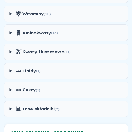
🌟
Witaminy
(10)
🧬
Aminokwasy
(16)
🫒
Kwasy tłuszczowe
(11)
🧈
Lipidy
(1)
🍬
Cukry
(1)
📊
Inne składniki
(2)