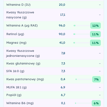
Witamina D (IU)
20,0
–
Kwasy tłuszczowe
17,1
–
nasycone (g)
Witamina A (µg RAE)
96,0
12%
Retinol (µg)
90,0
11%
Magnez (mg)
41,0
11%
Kwasy tłuszczowe
7,8
–
jednonienasycone (g)
Kwas glutaminowy (g)
7,3
–
SFA 16:0 (g)
7,3
–
Kwas pantotenowy (mg)
0,4
7%
MUFA 18:1 (g)
6,9
–
Popiół (g)
6,7
–
Witamina B6 (mg)
0,1
6%