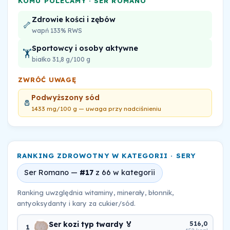
KOMU POLECAMY · SER ROMANO
Zdrowie kości i zębów
🦴
wapń 133% RWS
Sportowcy i osoby aktywne
🏋️
białko 31,8 g/100 g
ZWRÓĆ UWAGĘ
Podwyższony sód
🧂
1433 mg/100 g — uwaga przy nadciśnieniu
RANKING ZDROWOTNY W KATEGORII · SERY
Ser Romano —
#17
z 66 w kategorii
Ranking uwzględnia witaminy, minerały, błonnik,
antyoksydanty i kary za cukier/sód.
Ser kozi typ twardy 🏅
516,0
1