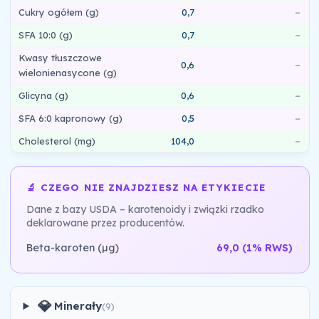
Cukry ogółem (g)
0,7
–
SFA 10:0 (g)
0,7
–
Kwasy tłuszczowe
0,6
–
wielonienasycone (g)
Glicyna (g)
0,6
–
SFA 6:0 kapronowy (g)
0,5
–
Cholesterol (mg)
104,0
–
🔬 CZEGO NIE ZNAJDZIESZ NA ETYKIECIE
Dane z bazy USDA – karotenoidy i związki rzadko
deklarowane przez producentów.
Beta-karoten (µg)
69,0
(1% RWS)
💎
Minerały
(9)