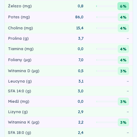
Żelazo (mg)
0,8
6%
Potas (mg)
86,0
4%
Cholina (mg)
15,4
4%
Prolina (g)
3,7
–
Tiamina (mg)
0,0
4%
Foliany (µg)
7,0
4%
Witamina D (µg)
0,5
3%
Leucyna (g)
3,1
–
SFA 14:0 (g)
3,0
–
Miedź (mg)
0,0
3%
Lizyna (g)
2,9
–
Witamina K (µg)
2,2
3%
SFA 18:0 (g)
2,4
–