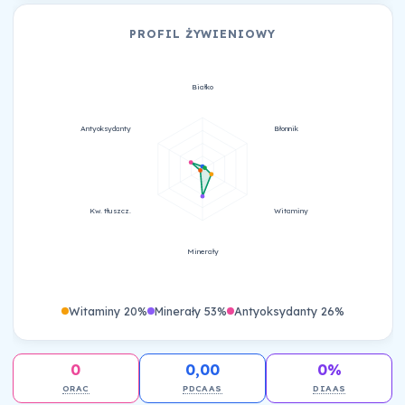
PROFIL ŻYWIENIOWY
Białko
Antyoksydanty
Błonnik
Kw. tłuszcz.
Witaminy
Minerały
Witaminy 20%
Minerały 53%
Antyoksydanty 26%
0
0,00
0%
ORAC
PDCAAS
DIAAS