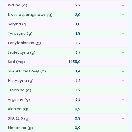
Walina (g)
2,2
–
Kwas asparaginowy (g)
2,0
–
Seryna (g)
1,8
–
Tyrozyna (g)
1,8
–
Fenyloalanina (g)
1,7
–
Izoleucyna (g)
1,7
–
Sód (mg)
1433,0
–
SFA 4:0 masłowy (g)
1,4
–
Histydyna (g)
1,2
–
Treonina (g)
1,2
–
Arginina (g)
1,2
–
Alanina (g)
0,9
–
SFA 12:0 (g)
0,9
–
Metionina (g)
0,9
–