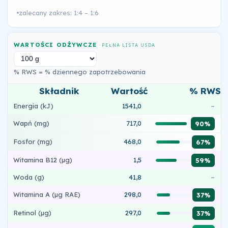
zalecany zakres: 1:4 – 1:6
WARTOŚCI ODŻYWCZE
· PEŁNA LISTA USDA
% RWS = % dziennego zapotrzebowania
Składnik
Wartość
% RWS
Energia (kJ)
1541,0
–
Wapń (mg)
717,0
90%
Fosfor (mg)
468,0
67%
Witamina B12 (µg)
1,5
59%
Woda (g)
41,8
–
Witamina A (µg RAE)
298,0
37%
Retinol (µg)
297,0
37%