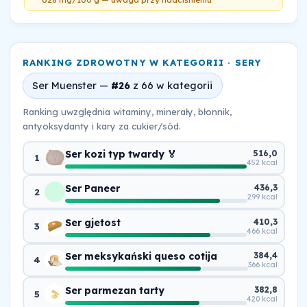
RANKING ZDROWOTNY W KATEGORII · SERY
Ser Muenster —
#26
z 66 w kategorii
Ranking uwzględnia witaminy, minerały, błonnik,
antyoksydanty i kary za cukier/sód.
Ser kozi typ twardy 🏅
516,0
1
452 kcal
Ser Paneer
436,3
2
299 kcal
Ser gjetost
410,3
3
466 kcal
Ser meksykański queso cotija
384,4
4
366 kcal
Ser parmezan tarty
382,8
5
420 kcal