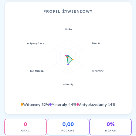
PROFIL ŻYWIENIOWY
Białko
Antyoksydanty
Błonnik
Kw. tłuszcz.
Witaminy
Minerały
Witaminy 32%
Minerały 44%
Antyoksydanty 14%
0
0,00
0%
ORAC
PDCAAS
DIAAS