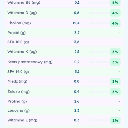
Witamina B6 (mg)
0,1
4%
Witamina D (µg)
0,6
4%
Cholina (mg)
15,4
4%
Popiół (g)
3,7
–
SFA 18:0 (g)
3,6
–
Witamina K (µg)
2,5
3%
Kwas pantotenowy (mg)
0,2
3%
SFA 14:0 (g)
3,1
–
Miedź (mg)
0,0
3%
Żelazo (mg)
0,4
3%
Prolina (g)
2,6
–
Leucyna (g)
2,3
–
Witamina E (mg)
0,3
2%