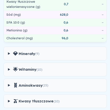
Kwasy tłuszczowe
0,7
–
wielonienasycone (g)
Sód (mg)
628,0
–
SFA 10:0 (g)
0,6
–
Metionina (g)
0,6
–
Cholesterol (mg)
96,0
–
💎
Minerały
(9)
🌟
Witaminy
(10)
🧬
Aminokwasy
(15)
🫒
Kwasy tłuszczowe
(10)