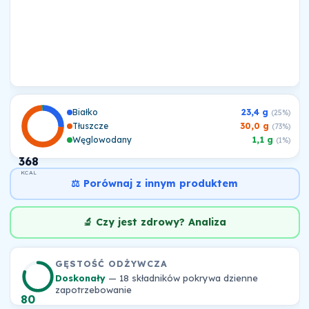
Białko
23,4 g
(25%)
Tłuszcze
30,0 g
(73%)
Węglowodany
1,1 g
(1%)
368
KCAL
⚖️ Porównaj z innym produktem
🔬 Czy jest zdrowy? Analiza
GĘSTOŚĆ ODŻYWCZA
Doskonały
— 18 składników pokrywa dzienne
zapotrzebowanie
80