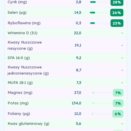
Cynk (mg)
2,8
28%
Selen (µg)
14,5
26%
Ryboflawina (mg)
0,3
23%
Witamina D (IU)
22,0
–
Kwasy tłuszczowe
19,1
–
nasycone (g)
SFA 16:0 (g)
9,2
–
Kwasy tłuszczowe
8,7
–
jednonienasycone (g)
MUFA 18:1 (g)
7,3
–
Magnez (mg)
27,0
7%
Potas (mg)
134,0
7%
Foliany (µg)
12,0
6%
Kwas glutaminowy (g)
5,6
–