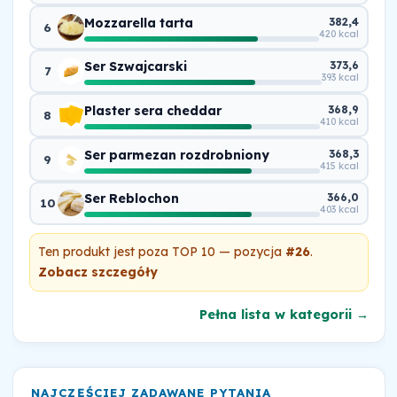
Mozzarella tarta
382,4
6
420 kcal
Ser Szwajcarski
373,6
7
393 kcal
Plaster sera cheddar
368,9
8
410 kcal
Ser parmezan rozdrobniony
368,3
9
415 kcal
Ser Reblochon
366,0
10
403 kcal
Ten produkt jest poza TOP 10 — pozycja
#26
.
Zobacz szczegóły
Pełna lista w kategorii →
NAJCZĘŚCIEJ ZADAWANE PYTANIA