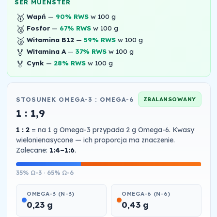
SER MUENSTER
🥇
Wapń
—
90% RWS
w 100 g
🥈
Fosfor
—
67% RWS
w 100 g
🥉
Witamina B12
—
59% RWS
w 100 g
🏅
Witamina A
—
37% RWS
w 100 g
🏅
Cynk
—
28% RWS
w 100 g
STOSUNEK OMEGA-3 : OMEGA-6
ZBALANSOWANY
1 : 1,9
1 : 2
= na 1 g Omega-3 przypada 2 g Omega-6. Kwasy
wielonienasycone — ich proporcja ma znaczenie.
Zalecane:
1:4–1:6
.
35% Ω-3 · 65% Ω-6
OMEGA-3 (N-3)
OMEGA-6 (N-6)
0,23 g
0,43 g