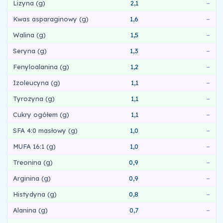
Lizyna (g)
2,1
–
Kwas asparaginowy (g)
1,6
–
Walina (g)
1,5
–
Seryna (g)
1,3
–
Fenyloalanina (g)
1,2
–
Izoleucyna (g)
1,1
–
Tyrozyna (g)
1,1
–
Cukry ogółem (g)
1,1
–
SFA 4:0 masłowy (g)
1,0
–
MUFA 16:1 (g)
1,0
–
Treonina (g)
0,9
–
Arginina (g)
0,9
–
Histydyna (g)
0,8
–
Alanina (g)
0,7
–