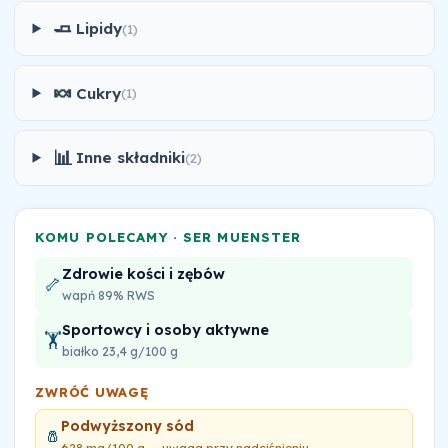
🧈
Lipidy
(1)
🍬
Cukry
(1)
📊
Inne składniki
(2)
KOMU POLECAMY · SER MUENSTER
Zdrowie kości i zębów
🦴
wapń 89% RWS
Sportowcy i osoby aktywne
🏋️
białko 23,4 g/100 g
ZWRÓĆ UWAGĘ
Podwyższony sód
🧂
628 mg/100 g — uwaga przy nadciśnieniu