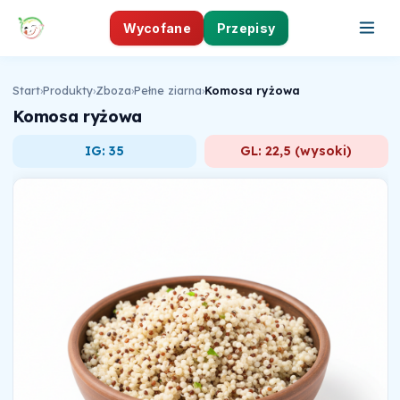
Wycofane
Przepisy
Start
›
Produkty
›
Zboza
›
Pełne ziarna
›
Komosa ryżowa
Komosa ryżowa
IG: 35
GL: 22,5 (wysoki)