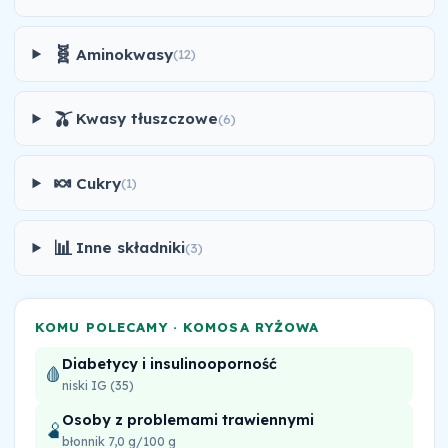
🧬
Aminokwasy
(12)
🫒
Kwasy tłuszczowe
(6)
🍬
Cukry
(1)
📊
Inne składniki
(3)
KOMU POLECAMY · KOMOSA RYŻOWA
Diabetycy i insulinooporność
🩸
niski IG (35)
Osoby z problemami trawiennymi
🫄
błonnik 7,0 g/100 g