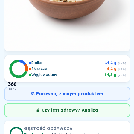
Białko
14,1 g
(15%)
Tłuszcze
6,1 g
(15%)
Węglowodany
64,2 g
(70%)
368
KCAL
⚖️ Porównaj z innym produktem
🔬 Czy jest zdrowy? Analiza
GĘSTOŚĆ ODŻYWCZA