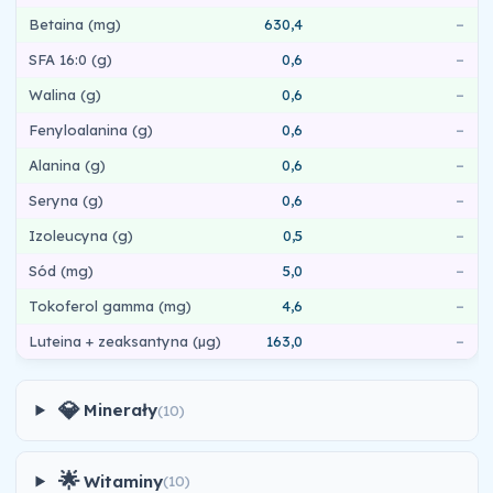
Betaina (mg)
630,4
–
SFA 16:0 (g)
0,6
–
Walina (g)
0,6
–
Fenyloalanina (g)
0,6
–
Alanina (g)
0,6
–
Seryna (g)
0,6
–
Izoleucyna (g)
0,5
–
Sód (mg)
5,0
–
Tokoferol gamma (mg)
4,6
–
Luteina + zeaksantyna (µg)
163,0
–
💎
Minerały
(10)
🌟
Witaminy
(10)