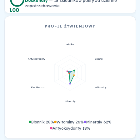
Doskonały
— 18 składników pokrywa dzienne
zapotrzebowanie
100
PROFIL ŻYWIENIOWY
Białko
Antyoksydanty
Błonnik
Kw. tłuszcz.
Witaminy
Minerały
Błonnik 28%
Witaminy 26%
Minerały 62%
Antyoksydanty 18%