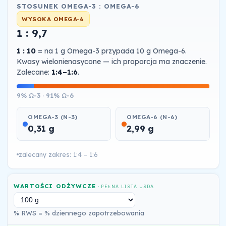
STOSUNEK OMEGA-3 : OMEGA-6
WYSOKA OMEGA-6
1 : 9,7
1 : 10
= na 1 g Omega-3 przypada 10 g Omega-6.
Kwasy wielonienasycone — ich proporcja ma znaczenie.
Zalecane:
1:4–1:6
.
9% Ω-3 · 91% Ω-6
OMEGA-3 (N-3)
OMEGA-6 (N-6)
0,31 g
2,99 g
zalecany zakres: 1:4 – 1:6
WARTOŚCI ODŻYWCZE
· PEŁNA LISTA USDA
% RWS = % dziennego zapotrzebowania