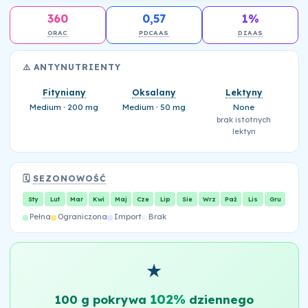
360
0,57
1%
ORAC
PDCAAS
DIAAS
⚠️ ANTYNUTRIENTY
Fityniany
Oksalany
Lektyny
Medium · 200 mg
Medium · 50 mg
None
brak istotnych
lektyn
🗓️
SEZONOWOŚĆ
Sty
Lut
Mar
Kwi
Maj
Cze
Lip
Sie
Wrz
Paź
Lis
Gru
Pełna
Ograniczona
Import
Brak
★
102%
100 g pokrywa
dziennego