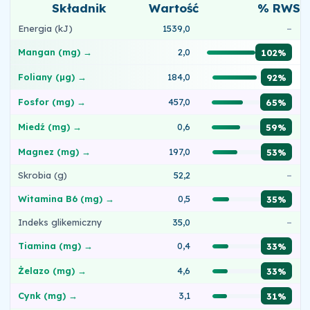
Składnik
Wartość
% RWS
Energia (kJ)
1539,0
–
Mangan (mg) →
2,0
102%
Foliany (µg) →
184,0
92%
Fosfor (mg) →
457,0
65%
Miedź (mg) →
0,6
59%
Magnez (mg) →
197,0
53%
Skrobia (g)
52,2
–
Witamina B6 (mg) →
0,5
35%
Indeks glikemiczny
35,0
–
Tiamina (mg) →
0,4
33%
Żelazo (mg) →
4,6
33%
Cynk (mg) →
3,1
31%