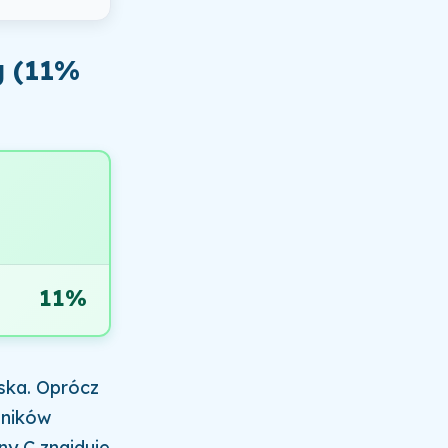
g (11%
11%
ska. Oprócz
dników
ny C znajduje