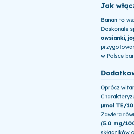
Jak włąc
Banan to ws
Doskonale s
owsianki
,
jo
przygotowa
w Polsce ban
Dodatkow
Oprócz witam
Charakteryz
µmol TE/1
Zawiera równi
(
5.0 mg/10
składników o