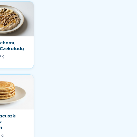
echami,
 Czekoladą
0 g
acuszki
z
m
 g