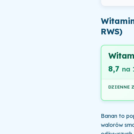
Witamin
RWS)
Witam
8,7
na 
DZIENNE 
Banan to po
walorów sma
odżywczych, 