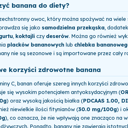
zyć banana do diety?
zechstronny owoc, który można spożywać na wiele
prawdza się jako
samodzielna przekąska
, dodate
gurtu
,
koktajli
czy
deserów
. Można go również wyk
nia
placków bananowych
lub
chlebka bananoweg
any nie są sezonowe i są importowane przez cały r
e korzyści zdrowotne banana
iny C, banan oferuje szereg innych korzyści zdrowo
uje się wysokim potencjałem antyoksydacyjnym (
OR
00g
) oraz wysoką jakością białka (
PDCAAS 1.00, DI
eż niewielkie ilości fitynianów (
30.0 mg/100g
) i 
0g
), co oznacza, że nie wpływają one znacząco na w
dżywczych. Ponadto, banany nie zawierają istotnych