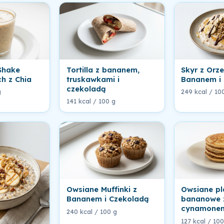
Shake
Tortilla z bananem,
Skyr z Orz
h z Chia
truskawkami i
Bananem i
czekoladą
g
249 kcal / 10
141 kcal / 100 g
Owsiane Muffinki z
Owsiane pl
Bananem i Czekoladą
bananowe 
cynamone
240 kcal / 100 g
127 kcal / 100