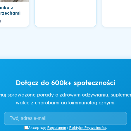
anka z
rzechami
g
Dołącz do 600k+ społeczności
muj sprawdzone porady o zdrowym odżywianiu, suplement
walce z chorobami autoimmunologicznymi.
Akceptuję
Regulamin
i
Politykę Prywatności
.