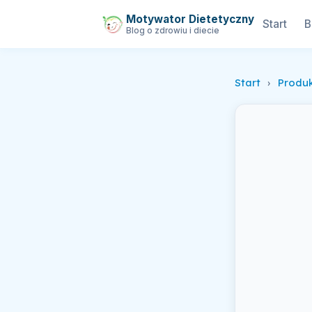
Motywator Dietetyczny
Start
B
Blog o zdrowiu i diecie
Start
›
Produ