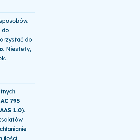
 sposobów.
k do
orzystać do
o
. Niestety,
ok.
tnych.
AC 795
AAS 1.0
).
oksalatów
chłanianie
 ilości