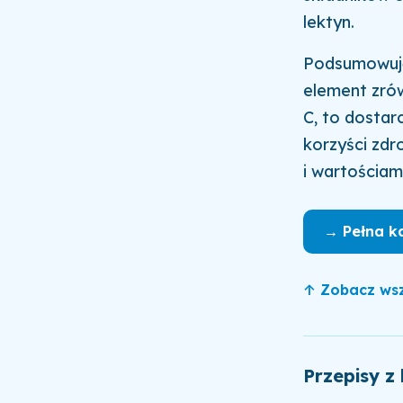
lektyn.
Podsumowują
element zrów
C, to dostar
korzyści zdr
i wartościam
→ Pełna k
↑ Zobacz wsz
Przepisy z