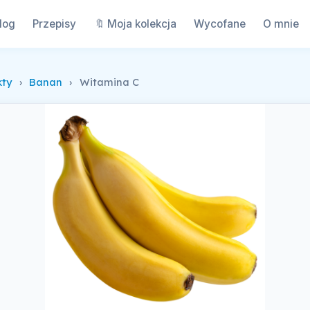
log
Przepisy
🔖 Moja kolekcja
Wycofane
O mnie
kty
›
Banan
›
Witamina C