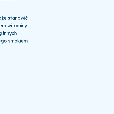
oże stanowić
łem witaminy
g innych
 jego smakiem