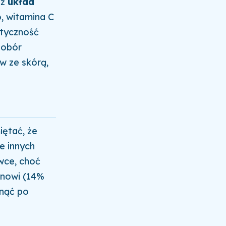
eż
układ
, witamina C
styczność
dobór
w ze skórą,
iętać, że
e innych
wce, choć
anowi (14%
gnąć po