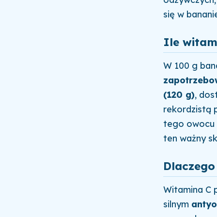
się w banani
Ile wita
W 100 g bana
zapotrzebo
(120 g)
, do
rekordzistą 
tego owocu 
ten ważny sk
Dlaczego
Witamina C p
silnym
anty