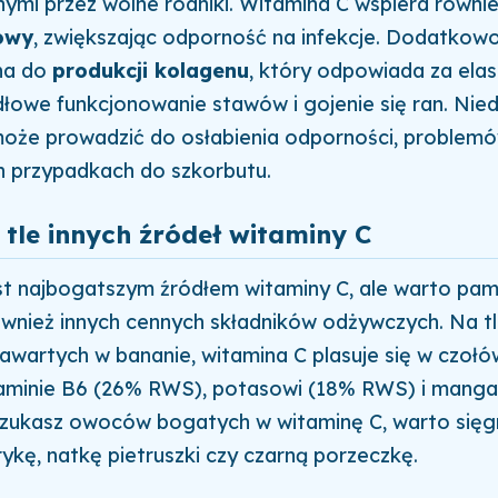
mi przez wolne rodniki. Witamina C wspiera równi
owy
, zwiększając odporność na infekcje. Dodatkowo
dna do
produkcji kolagenu
, który odpowiada za ela
dłowe funkcjonowanie stawów i gojenie się ran. Nie
oże prowadzić do osłabienia odporności, problemó
h przypadkach do szkorbutu.
tle innych źródeł witaminy C
st najbogatszym źródłem witaminy C, ale warto pam
wnież innych cennych składników odżywczych. Na tl
awartych w bananie, witamina C plasuje się w czołó
taminie B6 (26% RWS), potasowi (18% RWS) i mang
 szukasz owoców bogatych w witaminę C, warto się
rykę, natkę pietruszki czy czarną porzeczkę.