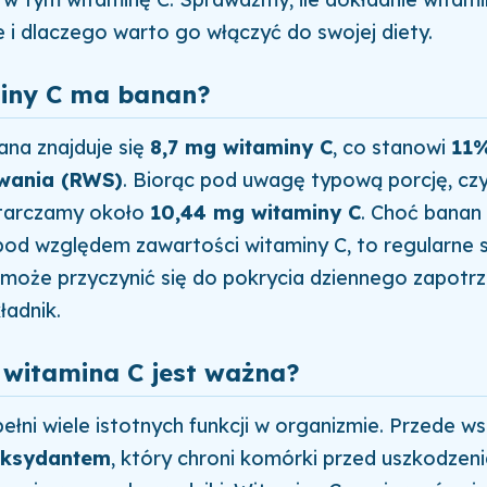
e i dlaczego warto go włączyć do swojej diety.
miny C ma banan?
na znajduje się
8,7 mg witaminy C
, co stanowi
11%
wania (RWS)
. Biorąc pod uwagę typową porcję, czy
starczamy około
10,44 mg witaminy C
. Choć banan 
pod względem zawartości witaminy C, to regularne
może przyczynić się do pokrycia dziennego zapotr
ładnik.
 witamina C jest ważna?
ełni wiele istotnych funkcji w organizmie. Przede ws
oksydantem
, który chroni komórki przed uszkodzen