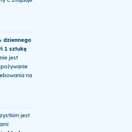
 dziennego
li
1 sztukę
nie jest
 spożywanie
zebowania na
zystkim jest
iami