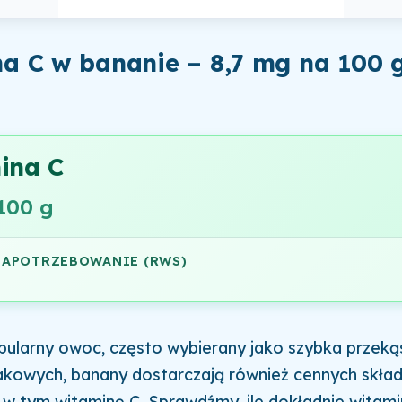
a C w bananie – 8,7 mg na 100 
ina C
100 g
ZAPOTRZEBOWANIE (RWS)
pularny owoc, często wybierany jako szybka przeką
kowych, banany dostarczają również cennych skła
w tym witaminę C. Sprawdźmy, ile dokładnie witami