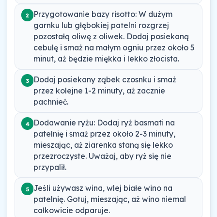
Przygotowanie bazy risotto: W dużym
2
garnku lub głębokiej patelni rozgrzej
pozostałą oliwę z oliwek. Dodaj posiekaną
cebulę i smaż na małym ogniu przez około 5
minut, aż będzie miękka i lekko złocista.
Dodaj posiekany ząbek czosnku i smaż
3
przez kolejne 1-2 minuty, aż zacznie
pachnieć.
Dodawanie ryżu: Dodaj ryż basmati na
4
patelnię i smaż przez około 2-3 minuty,
mieszając, aż ziarenka staną się lekko
przezroczyste. Uważaj, aby ryż się nie
przypalił.
Jeśli używasz wina, wlej białe wino na
5
patelnię. Gotuj, mieszając, aż wino niemal
całkowicie odparuje.