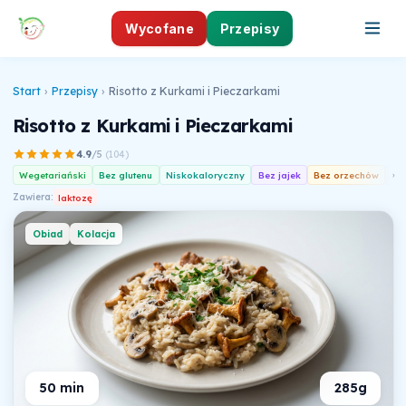
Wycofane
Przepisy
Start
›
Przepisy
›
Risotto z Kurkami i Pieczarkami
Risotto z Kurkami i Pieczarkami
4.9
/5
(
104
)
Wegetariański
Bez glutenu
Niskokaloryczny
Bez jajek
Bez orzechów
›
An
Zawiera:
laktozę
Obiad
Kolacja
50 min
285g