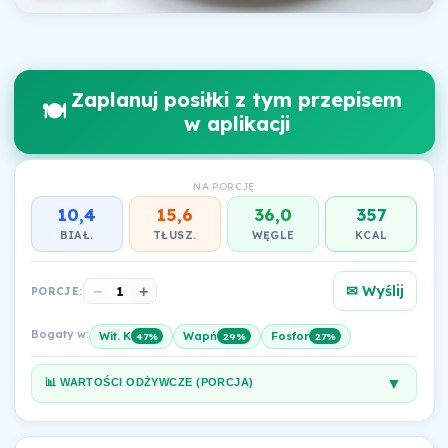
Zaplanuj posiłki z tym przepisem
🍽️
w aplikacji
NA PORCJĘ
10,4
15,6
36,0
357
BIAŁ.
TŁUSZ.
WĘGLE
KCAL
✉ Wyślij
−
1
+
PORCJE:
Bogaty w:
Wit. K
Wapń
Fosfor
47%
29%
27%
▼
📊 WARTOŚCI ODŻYWCZE (PORCJA)