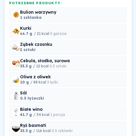
POTRZEBNE PRODUKTY:
Bulion warzywny
1 szklanka
Kurki
66.7 g
/ 21 kcal
3 garście
Ząbek czosnku
2 sztuki
Cebula, słodka, surowa
33.3 g
/ 12 kcal
0.5 sztuki
Oliwa z oliwek
10 g
/ 88 kcal
3 łyżki
Sól
0.5 łyżeczki
Białe wino
41.7 g
/ 34 kcal
1 porcja
Ryż basmati
33.3 g
/ 116 kcal
0.5 szklanki