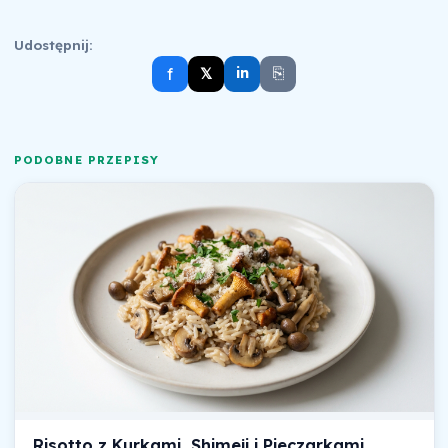
Udostępnij:
⎘
f
𝕏
in
PODOBNE PRZEPISY
Risotto z Kurkami, Shimeji i Pieczarkami