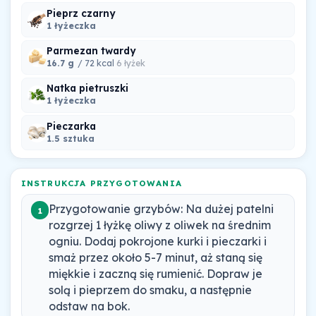
Pieprz czarny
1 łyżeczka
Parmezan twardy
16.7 g
/ 72 kcal
6 łyżek
Natka pietruszki
1 łyżeczka
Pieczarka
1.5 sztuka
INSTRUKCJA PRZYGOTOWANIA
Przygotowanie grzybów: Na dużej patelni
1
rozgrzej 1 łyżkę oliwy z oliwek na średnim
ogniu. Dodaj pokrojone kurki i pieczarki i
smaż przez około 5-7 minut, aż staną się
miękkie i zaczną się rumienić. Dopraw je
solą i pieprzem do smaku, a następnie
odstaw na bok.