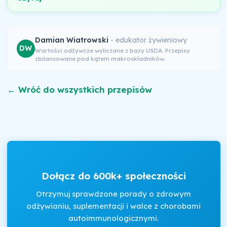
Damian Wiatrowski
- edukator żywieniowy
DW
Wartości odżywcze wyliczane z bazy USDA. Przepisy
zbilansowane pod kątem makroskładników.
← Wróć do wszystkich przepisów
Dołącz do 600k+ społeczności
Otrzymuj sprawdzone porady o zdrowym
odżywianiu, suplementacji i walce z chorobami
autoimmunologicznymi.