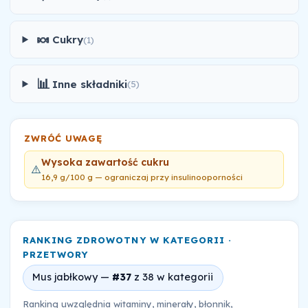
🍬
Cukry
(1)
📊
Inne składniki
(5)
ZWRÓĆ UWAGĘ
Wysoka zawartość cukru
⚠️
16,9 g/100 g — ograniczaj przy insulinooporności
RANKING ZDROWOTNY W KATEGORII ·
PRZETWORY
Mus jabłkowy —
#37
z 38 w kategorii
Ranking uwzględnia witaminy, minerały, błonnik,