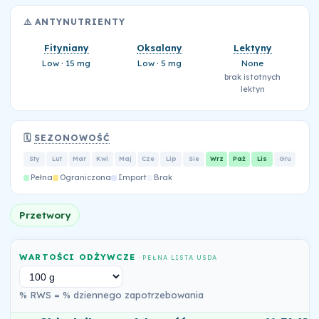
⚠️ ANTYNUTRIENTY
Fityniany
Oksalany
Lektyny
Low · 15 mg
Low · 5 mg
None
brak istotnych
lektyn
🗓️
SEZONOWOŚĆ
Sty
Lut
Mar
Kwi
Maj
Cze
Lip
Sie
Wrz
Paź
Lis
Gru
Pełna
Ograniczona
Import
Brak
Przetwory
WARTOŚCI ODŻYWCZE
· PEŁNA LISTA USDA
% RWS = % dziennego zapotrzebowania