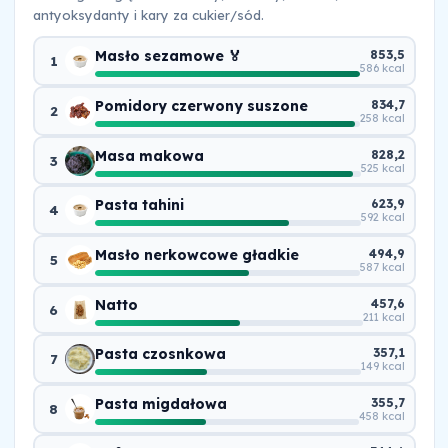
antyoksydanty i kary za cukier/sód.
Masło sezamowe 🏅
853,5
1
586 kcal
Pomidory czerwony suszone
834,7
2
258 kcal
Masa makowa
828,2
3
525 kcal
Pasta tahini
623,9
4
592 kcal
Masło nerkowcowe gładkie
494,9
5
587 kcal
Natto
457,6
6
211 kcal
Pasta czosnkowa
357,1
7
149 kcal
Pasta migdałowa
355,7
8
458 kcal