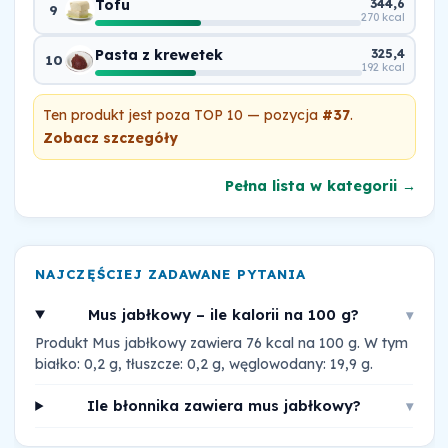
Tofu
344,6
9
270 kcal
Pasta z krewetek
325,4
10
192 kcal
Ten produkt jest poza TOP 10 — pozycja
#37
.
Zobacz szczegóły
Pełna lista w kategorii →
NAJCZĘŚCIEJ ZADAWANE PYTANIA
Mus jabłkowy – ile kalorii na 100 g?
▾
Produkt Mus jabłkowy zawiera 76 kcal na 100 g. W tym
białko: 0,2 g, tłuszcze: 0,2 g, węglowodany: 19,9 g.
Ile błonnika zawiera mus jabłkowy?
▾